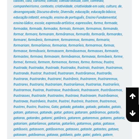
caístes
,
caiu
,
carisma
,
coesão
,
coesão textual
,
com
,
comédia
,
companheirismo
,
contexto
,
criatividade
,
criatividade em sala
,
cultura
,
de
,
desengonçada
,
Discurso direto
,
Diversão
,
educação
,
educação básica
,
educação infantil
,
emoção
,
ensino de português
,
Ensino Fundamental
,
ensino lúdico
,
escola
,
expressão artística
,
expressões
,
forma
,
formada
,
formadas
,
formado
,
formados
,
formais
,
formam
,
formamos
,
formando
,
formar
,
formara
,
formaram
,
formáramos
,
formarão
,
formarás
,
formardes
,
formarei
,
formáreis
,
formarem
,
formaremos
,
formares
,
formaria
,
formariam
,
formaríamos
,
formarias
,
formaríeis
,
formarmos
,
formas
,
formasse
,
formásseis
,
formassem
,
formássemos
,
formasses
,
formaste
,
formastes
,
formava
,
formavam
,
formávamos
,
formavas
,
formáveis
,
forme
,
formei
,
formeis
,
formem
,
formemos
,
formes
,
formo
,
formou
,
frustra
,
frustrada
,
frustradas
,
frustrado
,
frustrados
,
frustrais
,
frustram
,
frustramos
,
frustrando
,
frustrar
,
frustrará
,
frustraram
,
frustráramos
,
frustrarão
,
frustraras
,
frustrardes
,
frustrarei
,
frustráreis
,
frustrarem
,
frustraremos
,
frustrares
,
frustraria
,
frustrariam
,
frustraríamos
,
frustrarias
,
frustraríeis
,
frustrarmos
,
frustras
,
frustrasse
,
frustrásseis
,
frustrassem
,
frustrássemos
,
frustrasses
,
frustraste
,
frustrastes
,
frustrava
,
frustravam
,
frustrávamos
,
frustravas
,
frustráveis
,
frustre
,
frustrei
,
frustreis
,
frustrem
,
frustremos
,
frustres
,
frustro
,
frustrou
,
Gata
,
gatada
,
gatadas
,
gatado
,
gatados
,
gatais
,
gatam
,
gatamos
,
gatando
,
gatar
,
gatara
,
gataram
,
gatáramos
,
gatarão
,
gataras
,
gatardes
,
gatarei
,
gatáreis
,
gatarem
,
gataremos
,
gatares
,
gataria
,
gatariam
,
gataríamos
,
gatarias
,
gataríeis
,
gatarmos
,
gatas
,
gatasse
,
gatásseis
,
gatassem
,
gatássemos
,
gatasses
,
gataste
,
gatastes
,
gatava
,
gatavam
,
gatávamos
,
gatavas
,
gatáveis
,
gate
,
gatei
,
gateis
,
gatem
,