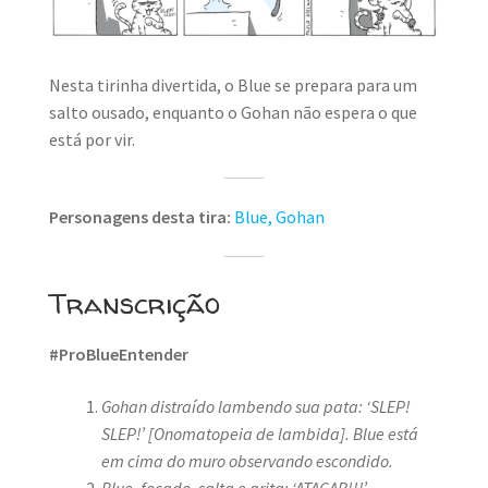
MINHA CONTA
CARRINHO
Nesta tirinha divertida, o Blue se prepara para um
salto ousado, enquanto o Gohan não espera o que
Search Button
Search
for:
está por vir.
Personagens desta tira:
Blue,
Gohan
Transcrição
#ProBlueEntender
Gohan distraído lambendo sua pata: ‘SLEP!
SLEP!’
[Onomatopeia de lambida]. Blue está
em cima do muro observando escondido.
Blue, focado, salta e grita: ‘ATACAR!!!’
.