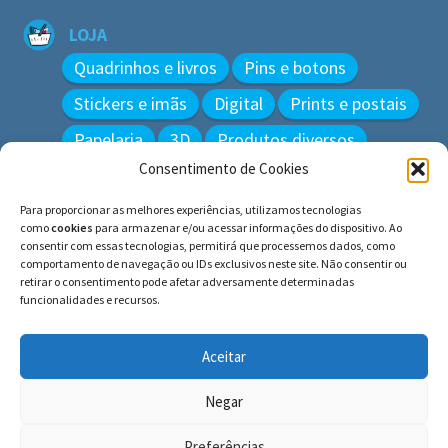
LOJA
Quadrinhos e livros
Pins e botons
Stickers e imãs
Digital
Prints e postais
Papelaria
3D
Produtos diversos
Consentimento de Cookies
BUSCAR
Para proporcionar as melhores experiências, utilizamos tecnologias
Pesquisar
como
cookies
para armazenar e/ou acessar informações do dispositivo. Ao
por:
consentir com essas tecnologias, permitirá que processemos dados, como
comportamento de navegação ou IDs exclusivos neste site. Não consentir ou
retirar o consentimento pode afetar adversamente determinadas
funcionalidades e recursos.
© BLUE e os gatos ∙ todos os direitos reservados.
Histórias inspiradas em gatos reais. Adote e cuide dos
Aceitar
gatos!
Negar
Preferências