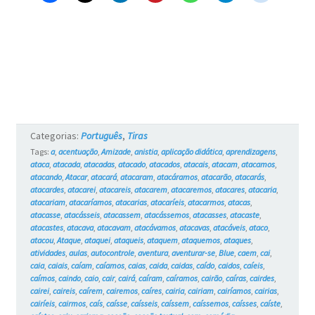
Categorias:
Português
,
Tiras
Tags:
a
,
acentuação
,
Amizade
,
anistia
,
aplicação didática
,
aprendizagens
,
ataca
,
atacada
,
atacadas
,
atacado
,
atacados
,
atacais
,
atacam
,
atacamos
,
atacando
,
Atacar
,
atacará
,
atacaram
,
atacáramos
,
atacarão
,
atacarás
,
atacardes
,
atacarei
,
atacareis
,
atacarem
,
atacaremos
,
atacares
,
atacaria
,
atacariam
,
atacaríamos
,
atacarias
,
atacaríeis
,
atacarmos
,
atacas
,
atacasse
,
atacásseis
,
atacassem
,
atacássemos
,
atacasses
,
atacaste
,
atacastes
,
atacava
,
atacavam
,
atacávamos
,
atacavas
,
atacáveis
,
ataco
,
atacou
,
Ataque
,
ataquei
,
ataqueis
,
ataquem
,
ataquemos
,
ataques
,
atividades
,
aulas
,
autocontrole
,
aventura
,
aventurar-se
,
Blue
,
caem
,
cai
,
caia
,
caiais
,
caíam
,
caíamos
,
caias
,
caida
,
caidas
,
caído
,
caidos
,
caíeis
,
caímos
,
caindo
,
caio
,
cair
,
cairá
,
caíram
,
caíramos
,
cairão
,
caíras
,
cairdes
,
cairei
,
caireis
,
caírem
,
cairemos
,
caíres
,
cairia
,
cairiam
,
cairíamos
,
cairias
,
cairíeis
,
cairmos
,
caís
,
caísse
,
caísseis
,
caíssem
,
caíssemos
,
caísses
,
caíste
,