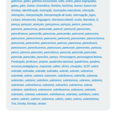
gatemos
,
gates
,
gatilhos emocionais
,
Gato
,
Gatos
,
gatos engraçados
,
gatou
,
gibis
,
Gohan
,
Gramática
,
História
,
histórias
,
humor
,
humor em
tirinhas
,
identificação
,
ilustração
,
ilustrações educativas
,
interação
,
interações
,
interpretação
,
Interpretação de texto
,
interrupção
,
jogos
,
Leitura
,
letramento
,
linguagem
,
literatura infantil
,
muito
,
Narrativa
,
O
,
pareça
,
pareçais
,
pareçam
,
pareçamos
,
pareças
,
parece
,
pareceis
,
parecem
,
parecemos
,
parecendo
,
parecer
,
parecerá
,
pareceram
,
parecêramos
,
parecerão
,
pareceras
,
parecerdes
,
parecerei
,
parecereis
,
parecerem
,
pareceremos
,
pareceres
,
pareceria
,
pareceriam
,
pareceríamos
,
parecerias
,
pareceríeis
,
parecermos
,
pareces
,
parecesse
,
parecêsseis
,
parecessem
,
parecêssemos
,
parecesses
,
pareceste
,
parecestes
,
pareceu
,
pareci
,
parecia
,
pareciam
,
parecíamos
,
parecias
,
parecida
,
parecidas
,
parecido
,
parecidos
,
parecíeis
,
pareço
,
Personagens
,
personagens felinos
,
Pontuação
,
professor
,
projeto
,
quadrinho nacional
,
quadrinhos
,
quadros
,
recursos pedagógicos
,
respostas
,
saltar
,
séries
,
situações
,
SLEP
,
sobra
,
sobrada
,
sobradas
,
sobrado
,
sobrados
,
sobrais
,
sobram
,
sobramos
,
sobrando
,
sobrar
,
sobrara
,
sobraram
,
sobráramos
,
sobrarão
,
sobraras
,
sobrardes
,
sobrarei
,
sobráreis
,
sobrarem
,
sobraremos
,
sobrares
,
sobraria
,
sobrariam
,
sobraríamos
,
sobrarias
,
sobraríeis
,
sobrarmos
,
sobras
,
sobrasse
,
sobrásseis
,
sobrassem
,
sobrássemos
,
sobrasses
,
sobraste
,
sobrastes
,
sobrava
,
sobravam
,
sobrávamos
,
sobravas
,
sobráveis
,
sobre
,
sobrei
,
sobreis
,
sobrem
,
sobremos
,
sobres
,
sobro
,
sobrou
,
substantivos
,
Tira
,
tirinha
,
tirinhas
,
verbos