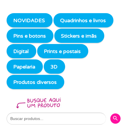
NOVIDADES
Quadrinhos e livros
Pins e botons
Stickers e imãs
Digital
Prints e postais
Papelaria
3D
Produtos diversos
Search Butto
Search
for: