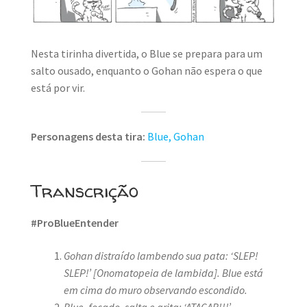
MINHA CONTA
CARRINHO
Nesta tirinha divertida, o Blue se prepara para um
salto ousado, enquanto o Gohan não espera o que
Search Button
Search
for:
está por vir.
Personagens desta tira:
Blue,
Gohan
Transcrição
#ProBlueEntender
Gohan distraído lambendo sua pata: ‘SLEP!
SLEP!’
[Onomatopeia de lambida]. Blue está
em cima do muro observando escondido.
Blue, focado, salta e grita: ‘ATACAR!!!’
.