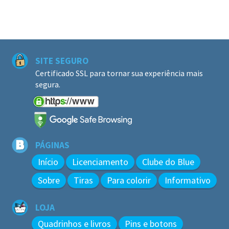
SITE SEGURO
Certificado SSL para tornar sua experiência mais
segura.
PÁGINAS
Início
Licenciamento
Clube do Blue
Sobre
Tiras
Para colorir
Informativo
LOJA
Quadrinhos e livros
Pins e botons