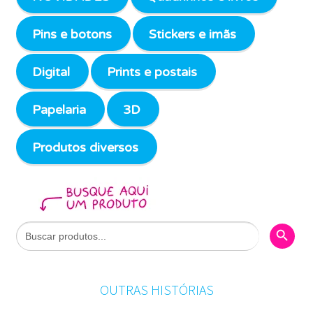
Pins e botons
Stickers e imãs
Digital
Prints e postais
Papelaria
3D
Produtos diversos
Search Butto
Search
for:
OUTRAS HISTÓRIAS