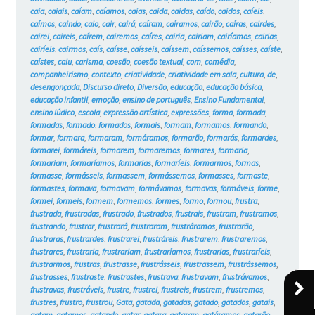
caia
,
caiais
,
caíam
,
caíamos
,
caias
,
caida
,
caidas
,
caído
,
caidos
,
caíeis
,
caímos
,
caindo
,
caio
,
cair
,
cairá
,
caíram
,
caíramos
,
cairão
,
caíras
,
cairdes
,
cairei
,
caireis
,
caírem
,
cairemos
,
caíres
,
cairia
,
cairiam
,
cairíamos
,
cairias
,
cairíeis
,
cairmos
,
caís
,
caísse
,
caísseis
,
caíssem
,
caíssemos
,
caísses
,
caíste
,
caístes
,
caiu
,
carisma
,
coesão
,
coesão textual
,
com
,
comédia
,
companheirismo
,
contexto
,
criatividade
,
criatividade em sala
,
cultura
,
de
,
desengonçada
,
Discurso direto
,
Diversão
,
educação
,
educação básica
,
educação infantil
,
emoção
,
ensino de português
,
Ensino Fundamental
,
ensino lúdico
,
escola
,
expressão artística
,
expressões
,
forma
,
formada
,
formadas
,
formado
,
formados
,
formais
,
formam
,
formamos
,
formando
,
formar
,
formara
,
formaram
,
formáramos
,
formarão
,
formarás
,
formardes
,
formarei
,
formáreis
,
formarem
,
formaremos
,
formares
,
formaria
,
formariam
,
formaríamos
,
formarias
,
formaríeis
,
formarmos
,
formas
,
formasse
,
formásseis
,
formassem
,
formássemos
,
formasses
,
formaste
,
formastes
,
formava
,
formavam
,
formávamos
,
formavas
,
formáveis
,
forme
,
formei
,
formeis
,
formem
,
formemos
,
formes
,
formo
,
formou
,
frustra
,
frustrada
,
frustradas
,
frustrado
,
frustrados
,
frustrais
,
frustram
,
frustramos
,
frustrando
,
frustrar
,
frustrará
,
frustraram
,
frustráramos
,
frustrarão
,
frustraras
,
frustrardes
,
frustrarei
,
frustráreis
,
frustrarem
,
frustraremos
,
frustrares
,
frustraria
,
frustrariam
,
frustraríamos
,
frustrarias
,
frustraríeis
,
frustrarmos
,
frustras
,
frustrasse
,
frustrásseis
,
frustrassem
,
frustrássemos
,
frustrasses
,
frustraste
,
frustrastes
,
frustrava
,
frustravam
,
frustrávamos
,
frustravas
,
frustráveis
,
frustre
,
frustrei
,
frustreis
,
frustrem
,
frustremos
,
frustres
,
frustro
,
frustrou
,
Gata
,
gatada
,
gatadas
,
gatado
,
gatados
,
gatais
,
gatam
,
gatamos
,
gatando
,
gatar
,
gatara
,
gataram
,
gatáramos
,
gatarão
,