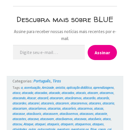
Descubra mais sobre BLUE
Assine para receber nossas notícias mais recentes por e-
mail.
Digite seu e-mail…
Assinar
Categorias:
Português
,
Tiras
Tags:
a
,
acentuação
,
Amizade
,
anistia
,
aplicação didática
,
aprendizagens
,
ataca
,
atacada
,
atacadas
,
atacado
,
atacados
,
atacais
,
atacam
,
atacamos
,
atacando
,
Atacar
,
atacará
,
atacaram
,
atacáramos
,
atacarão
,
atacarás
,
atacardes
,
atacarei
,
atacareis
,
atacarem
,
atacaremos
,
atacares
,
atacaria
,
atacariam
,
atacaríamos
,
atacarias
,
atacaríeis
,
atacarmos
,
atacas
,
atacasse
,
atacásseis
,
atacassem
,
atacássemos
,
atacasses
,
atacaste
,
atacastes
,
atacava
,
atacavam
,
atacávamos
,
atacavas
,
atacáveis
,
ataco
,
atacou
,
Ataque
,
ataquei
,
ataqueis
,
ataquem
,
ataquemos
,
ataques
,
atividades
,
aulas
,
autocontrole
,
aventura
,
aventurar-se
,
Blue
,
caem
,
cai
,