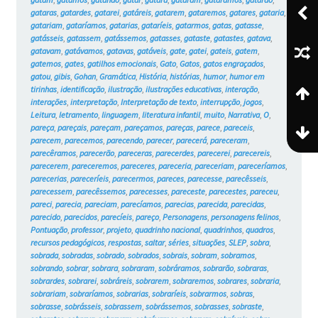
gataras
,
gatardes
,
gatarei
,
gatáreis
,
gatarem
,
gataremos
,
gatares
,
gataria
,
gatariam
,
gataríamos
,
gatarias
,
gataríeis
,
gatarmos
,
gatas
,
gatasse
,
gatásseis
,
gatassem
,
gatássemos
,
gatasses
,
gataste
,
gatastes
,
gatava
,
gatavam
,
gatávamos
,
gatavas
,
gatáveis
,
gate
,
gatei
,
gateis
,
gatem
,
gatemos
,
gates
,
gatilhos emocionais
,
Gato
,
Gatos
,
gatos engraçados
,
gatou
,
gibis
,
Gohan
,
Gramática
,
História
,
histórias
,
humor
,
humor em
tirinhas
,
identificação
,
ilustração
,
ilustrações educativas
,
interação
,
interações
,
interpretação
,
Interpretação de texto
,
interrupção
,
jogos
,
Leitura
,
letramento
,
linguagem
,
literatura infantil
,
muito
,
Narrativa
,
O
,
pareça
,
pareçais
,
pareçam
,
pareçamos
,
pareças
,
parece
,
pareceis
,
parecem
,
parecemos
,
parecendo
,
parecer
,
parecerá
,
pareceram
,
parecêramos
,
parecerão
,
pareceras
,
parecerdes
,
parecerei
,
parecereis
,
parecerem
,
pareceremos
,
pareceres
,
pareceria
,
pareceriam
,
pareceríamos
,
parecerias
,
pareceríeis
,
parecermos
,
pareces
,
parecesse
,
parecêsseis
,
parecessem
,
parecêssemos
,
parecesses
,
pareceste
,
parecestes
,
pareceu
,
pareci
,
parecia
,
pareciam
,
parecíamos
,
parecias
,
parecida
,
parecidas
,
parecido
,
parecidos
,
parecíeis
,
pareço
,
Personagens
,
personagens felinos
,
Pontuação
,
professor
,
projeto
,
quadrinho nacional
,
quadrinhos
,
quadros
,
recursos pedagógicos
,
respostas
,
saltar
,
séries
,
situações
,
SLEP
,
sobra
,
sobrada
,
sobradas
,
sobrado
,
sobrados
,
sobrais
,
sobram
,
sobramos
,
sobrando
,
sobrar
,
sobrara
,
sobraram
,
sobráramos
,
sobrarão
,
sobraras
,
sobrardes
,
sobrarei
,
sobráreis
,
sobrarem
,
sobraremos
,
sobrares
,
sobraria
,
sobrariam
,
sobraríamos
,
sobrarias
,
sobraríeis
,
sobrarmos
,
sobras
,
sobrasse
,
sobrásseis
,
sobrassem
,
sobrássemos
,
sobrasses
,
sobraste
,