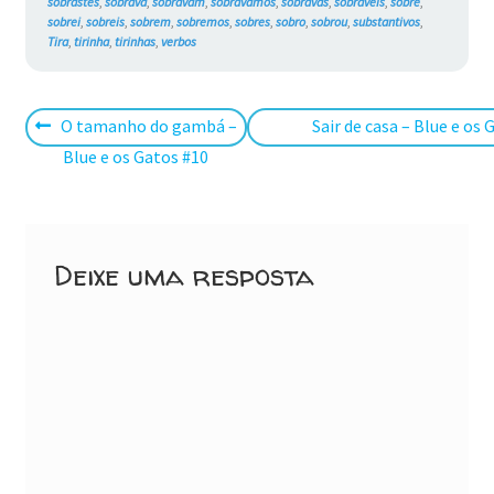
sobrastes
,
sobrava
,
sobravam
,
sobrávamos
,
sobravas
,
sobráveis
,
sobre
,
sobrei
,
sobreis
,
sobrem
,
sobremos
,
sobres
,
sobro
,
sobrou
,
substantivos
,
Tira
,
tirinha
,
tirinhas
,
verbos
Navegação
Post
Próximo
O tamanho do gambá –
Sair de casa – Blue e os 
anterior:
post:
Blue e os Gatos #10
de
Post
Deixe uma resposta