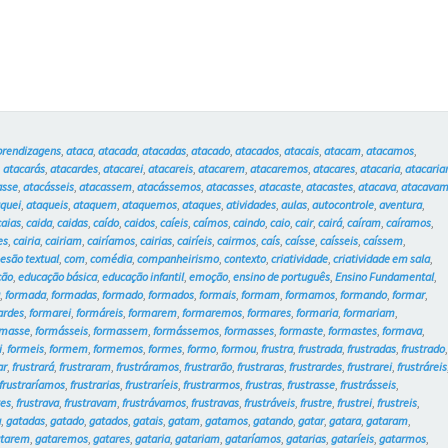
prendizagens
,
ataca
,
atacada
,
atacadas
,
atacado
,
atacados
,
atacais
,
atacam
,
atacamos
,
,
atacarás
,
atacardes
,
atacarei
,
atacareis
,
atacarem
,
atacaremos
,
atacares
,
atacaria
,
atacari
asse
,
atacásseis
,
atacassem
,
atacássemos
,
atacasses
,
atacaste
,
atacastes
,
atacava
,
atacava
quei
,
ataqueis
,
ataquem
,
ataquemos
,
ataques
,
atividades
,
aulas
,
autocontrole
,
aventura
,
caias
,
caida
,
caidas
,
caído
,
caidos
,
caíeis
,
caímos
,
caindo
,
caio
,
cair
,
cairá
,
caíram
,
caíramos
,
es
,
cairia
,
cairiam
,
cairíamos
,
cairias
,
cairíeis
,
cairmos
,
caís
,
caísse
,
caísseis
,
caíssem
,
esão textual
,
com
,
comédia
,
companheirismo
,
contexto
,
criatividade
,
criatividade em sala
,
ção
,
educação básica
,
educação infantil
,
emoção
,
ensino de português
,
Ensino Fundamental
,
a
,
formada
,
formadas
,
formado
,
formados
,
formais
,
formam
,
formamos
,
formando
,
formar
,
ardes
,
formarei
,
formáreis
,
formarem
,
formaremos
,
formares
,
formaria
,
formariam
,
rmasse
,
formásseis
,
formassem
,
formássemos
,
formasses
,
formaste
,
formastes
,
formava
,
i
,
formeis
,
formem
,
formemos
,
formes
,
formo
,
formou
,
frustra
,
frustrada
,
frustradas
,
frustrado
ar
,
frustrará
,
frustraram
,
frustráramos
,
frustrarão
,
frustraras
,
frustrardes
,
frustrarei
,
frustráreis
frustraríamos
,
frustrarias
,
frustraríeis
,
frustrarmos
,
frustras
,
frustrasse
,
frustrásseis
,
tes
,
frustrava
,
frustravam
,
frustrávamos
,
frustravas
,
frustráveis
,
frustre
,
frustrei
,
frustreis
,
a
,
gatadas
,
gatado
,
gatados
,
gatais
,
gatam
,
gatamos
,
gatando
,
gatar
,
gatara
,
gataram
,
atarem
,
gataremos
,
gatares
,
gataria
,
gatariam
,
gataríamos
,
gatarias
,
gataríeis
,
gatarmos
,