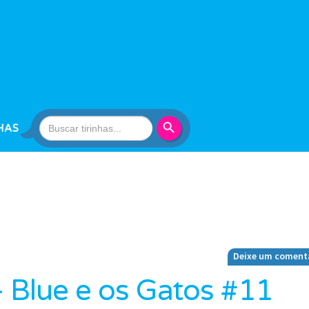
Search Button
Search
HAS
for:
Deixe um coment
– Blue e os Gatos #11