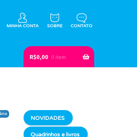
MINHA CONTA
SOBRE
CONTATO
R$
0,00
0 item
ário
NOVIDADES
Quadrinhos e livros