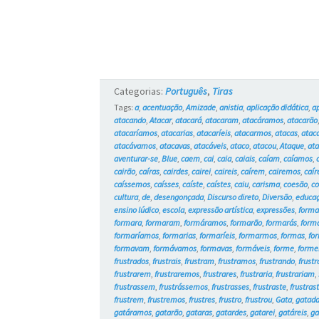
Categorias:
Português
,
Tiras
Tags:
a
,
acentuação
,
Amizade
,
anistia
,
aplicação didática
,
a
atacando
,
Atacar
,
atacará
,
atacaram
,
atacáramos
,
atacarão
atacaríamos
,
atacarias
,
atacaríeis
,
atacarmos
,
atacas
,
atac
atacávamos
,
atacavas
,
atacáveis
,
ataco
,
atacou
,
Ataque
,
ata
aventurar-se
,
Blue
,
caem
,
cai
,
caia
,
caiais
,
caíam
,
caíamos
,
cairão
,
caíras
,
cairdes
,
cairei
,
caireis
,
caírem
,
cairemos
,
caír
caíssemos
,
caísses
,
caíste
,
caístes
,
caiu
,
carisma
,
coesão
,
co
cultura
,
de
,
desengonçada
,
Discurso direto
,
Diversão
,
educa
ensino lúdico
,
escola
,
expressão artística
,
expressões
,
form
formara
,
formaram
,
formáramos
,
formarão
,
formarás
,
form
formaríamos
,
formarias
,
formaríeis
,
formarmos
,
formas
,
fo
formavam
,
formávamos
,
formavas
,
formáveis
,
forme
,
forme
frustrados
,
frustrais
,
frustram
,
frustramos
,
frustrando
,
frustr
frustrarem
,
frustraremos
,
frustrares
,
frustraria
,
frustrariam
,
frustrassem
,
frustrássemos
,
frustrasses
,
frustraste
,
frustras
frustrem
,
frustremos
,
frustres
,
frustro
,
frustrou
,
Gata
,
gatad
gatáramos
,
gatarão
,
gataras
,
gatardes
,
gatarei
,
gatáreis
,
g