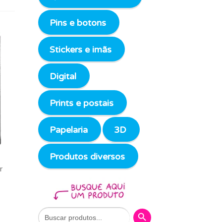
Pins e botons
Stickers e imãs
Digital
Prints e postais
Papelaria
3D
Produtos diversos
r
Search Button
Search
for: