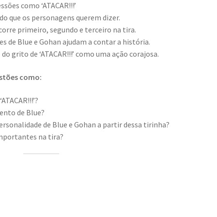
essões como ‘ATACAR!!!’
do que os personagens querem dizer.
orre primeiro, segundo e terceiro na tira.
 de Blue e Gohan ajudam a contar a história.
do grito de ‘ATACAR!!!’ como uma ação corajosa.
estões como:
‘ATACAR!!!’?
nto de Blue?
rsonalidade de Blue e Gohan a partir dessa tirinha?
importantes na tira?