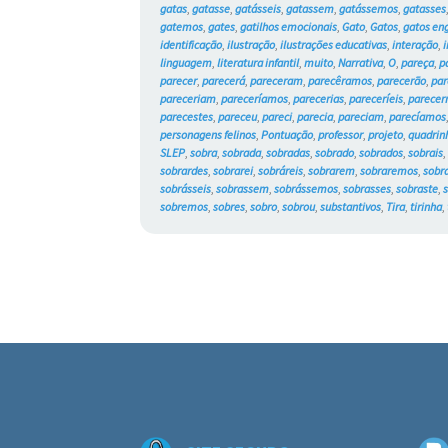
gatas
,
gatasse
,
gatásseis
,
gatassem
,
gatássemos
,
gatasses
gatemos
,
gates
,
gatilhos emocionais
,
Gato
,
Gatos
,
gatos en
identificação
,
ilustração
,
ilustrações educativas
,
interação
,
linguagem
,
literatura infantil
,
muito
,
Narrativa
,
O
,
pareça
,
p
parecer
,
parecerá
,
pareceram
,
parecêramos
,
parecerão
,
par
pareceriam
,
pareceríamos
,
parecerias
,
pareceríeis
,
parece
parecestes
,
pareceu
,
pareci
,
parecia
,
pareciam
,
parecíamos
personagens felinos
,
Pontuação
,
professor
,
projeto
,
quadrin
SLEP
,
sobra
,
sobrada
,
sobradas
,
sobrado
,
sobrados
,
sobrais
sobrardes
,
sobrarei
,
sobráreis
,
sobrarem
,
sobraremos
,
sobr
sobrásseis
,
sobrassem
,
sobrássemos
,
sobrasses
,
sobraste
,
sobremos
,
sobres
,
sobro
,
sobrou
,
substantivos
,
Tira
,
tirinha
,