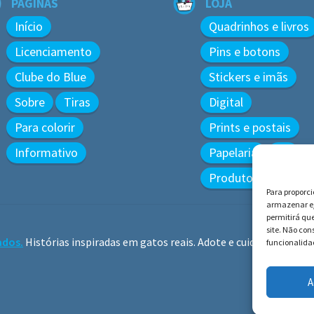
PÁGINAS
LOJA
Início
Quadrinhos e livros
Licenciamento
Pins e botons
Clube do Blue
Stickers e imãs
Sobre
Tiras
Digital
Para colorir
Prints e postais
Informativo
Papelaria
3D
Produtos diversos
Para proporc
armazenar e/
permitirá qu
site. Não co
ados.
Histórias inspiradas em gatos reais. Adote e cuide dos gatos!
funcionalidad
A