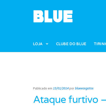
Pular
Pular
para
para
navegação
o
conteúdo
LOJA
CLUBE DO BLUE
TIRIN
Publicado em
15/01/2014
por
blueeosgatos
—
Ataque furtivo 