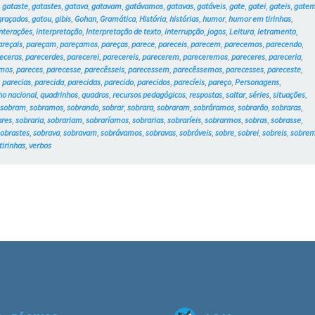
,
gataste
,
gatastes
,
gatava
,
gatavam
,
gatávamos
,
gatavas
,
gatáveis
,
gate
,
gatei
,
gateis
,
gate
graçados
,
gatou
,
gibis
,
Gohan
,
Gramática
,
História
,
histórias
,
humor
,
humor em tirinhas
,
interações
,
interpretação
,
Interpretação de texto
,
interrupção
,
jogos
,
Leitura
,
letramento
,
areçais
,
pareçam
,
pareçamos
,
pareças
,
parece
,
pareceis
,
parecem
,
parecemos
,
parecendo
,
eceras
,
parecerdes
,
parecerei
,
parecereis
,
parecerem
,
pareceremos
,
pareceres
,
pareceria
,
rmos
,
pareces
,
parecesse
,
parecêsseis
,
parecessem
,
parecêssemos
,
parecesses
,
pareceste
,
,
parecias
,
parecida
,
parecidas
,
parecido
,
parecidos
,
parecíeis
,
pareço
,
Personagens
,
ho nacional
,
quadrinhos
,
quadros
,
recursos pedagógicos
,
respostas
,
saltar
,
séries
,
situações
,
,
sobram
,
sobramos
,
sobrando
,
sobrar
,
sobrara
,
sobraram
,
sobráramos
,
sobrarão
,
sobraras
,
ares
,
sobraria
,
sobrariam
,
sobraríamos
,
sobrarias
,
sobraríeis
,
sobrarmos
,
sobras
,
sobrasse
,
sobrastes
,
sobrava
,
sobravam
,
sobrávamos
,
sobravas
,
sobráveis
,
sobre
,
sobrei
,
sobreis
,
sobre
tirinhas
,
verbos