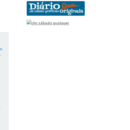
am
,
m
,
,
,