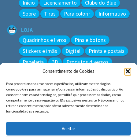
Início
Licenciamento
Clube do Blue
Sobre
Tiras
Para colorir
Informativo
LOJA
Quadrinhos e livros
Pins e botons
Stickers e imãs
Digital
Prints e postais
Papelaria
3D
Produtos diversos
Consentimento de Cookies
BUSCAR
Para proporcionar as melhores experiências, utilizamos tecnologias
Pesquisar
como
cookies
para armazenar e/ou acessar informações do dispositivo. Ao
por:
consentir com essas tecnologias, permitirá que processemos dados, como
comportamento de navegação ou IDs exclusivos neste site. Não consentir ou
retirar o consentimento pode afetar adversamente determinadas
funcionalidades e recursos.
© BLUE e os gatos ∙ todos os direitos reservados.
Histórias inspiradas em gatos reais. Adote e cuide dos
Aceitar
gatos!