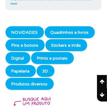
visual
NOVIDADES
Quadrinhos e livros
Pins e botons
Stickers e imãs
Digital
Prints e postais
Papelaria
3D
Produtos diversos