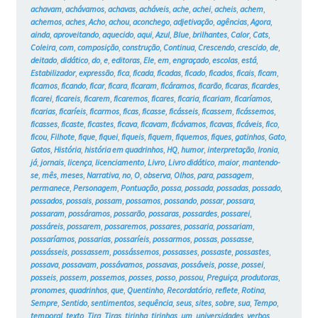
achavam
,
achávamos
,
achavas
,
acháveis
,
ache
,
achei
,
acheis
,
achem
,
achemos
,
aches
,
Acho
,
achou
,
aconchego
,
adjetivação
,
agências
,
Agora
,
ainda
,
aproveitando
,
aquecido
,
aqui
,
Azul
,
Blue
,
brilhantes
,
Calor
,
Cats
,
Coleira
,
com
,
composição
,
construção
,
Continua
,
Crescendo
,
crescido
,
de
,
deitado
,
didático
,
do
,
e
,
editoras
,
Ele
,
em
,
engraçado
,
escolas
,
está
,
Estabilizador
,
expressão
,
fica
,
ficada
,
ficadas
,
ficado
,
ficados
,
ficais
,
ficam
,
ficamos
,
ficando
,
ficar
,
ficara
,
ficaram
,
ficáramos
,
ficarão
,
ficaras
,
ficardes
,
ficarei
,
ficareis
,
ficarem
,
ficaremos
,
ficares
,
ficaria
,
ficariam
,
ficaríamos
,
ficarias
,
ficaríeis
,
ficarmos
,
ficas
,
ficasse
,
ficásseis
,
ficassem
,
ficássemos
,
ficasses
,
ficaste
,
ficastes
,
ficava
,
ficavam
,
ficávamos
,
ficavas
,
ficáveis
,
fico
,
ficou
,
Filhote
,
fique
,
fiquei
,
fiqueis
,
fiquem
,
fiquemos
,
fiques
,
gatinhos
,
Gato
,
Gatos
,
História
,
história em quadrinhos
,
HQ
,
humor
,
interpretação
,
Ironia
,
já
,
jornais
,
licença
,
licenciamento
,
Livro
,
Livro didático
,
maior
,
mantendo-
se
,
mês
,
meses
,
Narrativa
,
no
,
O
,
observa
,
Olhos
,
para
,
passagem
,
permanece
,
Personagem
,
Pontuação
,
possa
,
possada
,
possadas
,
possado
,
possados
,
possais
,
possam
,
possamos
,
possando
,
possar
,
possara
,
possaram
,
possáramos
,
possarão
,
possaras
,
possardes
,
possarei
,
possáreis
,
possarem
,
possaremos
,
possares
,
possaria
,
possariam
,
possaríamos
,
possarias
,
possaríeis
,
possarmos
,
possas
,
possasse
,
possásseis
,
possassem
,
possássemos
,
possasses
,
possaste
,
possastes
,
possava
,
possavam
,
possávamos
,
possavas
,
possáveis
,
posse
,
possei
,
posseis
,
possem
,
possemos
,
posses
,
posso
,
possou
,
Preguiça
,
produtoras
,
pronomes
,
quadrinhos
,
que
,
Quentinho
,
Recordatório
,
reflete
,
Rotina
,
Sempre
,
Sentido
,
sentimentos
,
sequência
,
seus
,
sites
,
sobre
,
sua
,
Tempo
,
temporal
,
texto
,
Tira
,
Tiras
,
tirinha
,
tirinhas
,
um
,
universidades
,
verbos
,