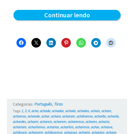
Crescendo
Continuar lendo
e
aquecendo
–
Blue
e
os
Gatos
#1
Categorias:
Português
,
Tiras
Tags:
1
,
3
,
6
,
acha
,
achada
,
achadas
,
achado
,
achados
,
achais
,
acham
,
achamos
,
achando
,
achar
,
achara
,
acharam
,
acháramos
,
acharão
,
acharás
,
achardes
,
acharei
,
achareis
,
acharem
,
acharemos
,
achares
,
acharia
,
achariam
,
acharíamos
,
acharias
,
acharíeis
,
acharmos
,
achas
,
achasse
,
achásseis
,
achassem
,
achássemos
,
achasses
,
achaste
,
achastes
,
achava
,