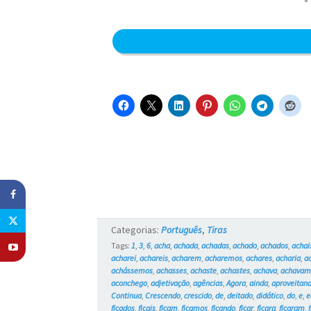
Categorias:
Português
,
Tiras
Tags:
1
,
3
,
6
,
acha
,
achada
,
achadas
,
achado
,
achados
,
achai
acharei
,
achareis
,
acharem
,
acharemos
,
achares
,
acharia
,
a
achássemos
,
achasses
,
achaste
,
achastes
,
achava
,
achava
aconchego
,
adjetivação
,
agências
,
Agora
,
ainda
,
aproveitan
Continua
,
Crescendo
,
crescido
,
de
,
deitado
,
didático
,
do
,
e
,
e
ficados
,
ficais
,
ficam
,
ficamos
,
ficando
,
ficar
,
ficara
,
ficaram
,