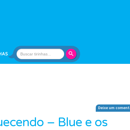
Search Button
Search
HAS
for:
Deixe um coment
uecendo – Blue e os