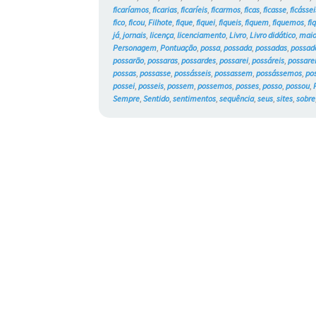
ficaríamos
,
ficarias
,
ficaríeis
,
ficarmos
,
ficas
,
ficasse
,
ficássei
fico
,
ficou
,
Filhote
,
fique
,
fiquei
,
fiqueis
,
fiquem
,
fiquemos
,
fi
já
,
jornais
,
licença
,
licenciamento
,
Livro
,
Livro didático
,
maio
Personagem
,
Pontuação
,
possa
,
possada
,
possadas
,
possad
possarão
,
possaras
,
possardes
,
possarei
,
possáreis
,
possar
possas
,
possasse
,
possásseis
,
possassem
,
possássemos
,
po
possei
,
posseis
,
possem
,
possemos
,
posses
,
posso
,
possou
,
Sempre
,
Sentido
,
sentimentos
,
sequência
,
seus
,
sites
,
sobre