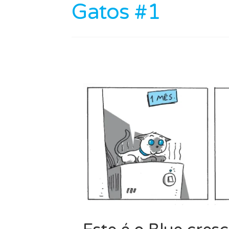
Gatos #1
quentinho