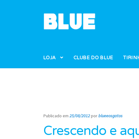
Pular
Pular
para
para
navegação
o
conteúdo
LOJA
CLUBE DO BLUE
TIRIN
Publicado em
25/08/2012
por
blueeosgatos
—
Crescendo e aq