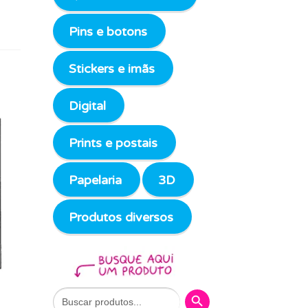
Pins e botons
Stickers e imãs
Digital
Prints e postais
Papelaria
3D
Produtos diversos
Search Button
Search
for: