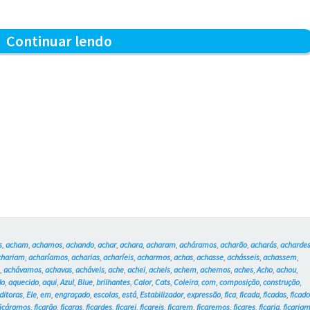
Crescendo
Continuar lendo
e
aquecendo
–
Blue
e
os
Gatos
#1
s
,
acham
,
achamos
,
achando
,
achar
,
achara
,
acharam
,
acháramos
,
acharão
,
acharás
,
acharde
chariam
,
acharíamos
,
acharias
,
acharíeis
,
acharmos
,
achas
,
achasse
,
achásseis
,
achassem
,
m
,
achávamos
,
achavas
,
acháveis
,
ache
,
achei
,
acheis
,
achem
,
achemos
,
aches
,
Acho
,
achou
,
do
,
aquecido
,
aqui
,
Azul
,
Blue
,
brilhantes
,
Calor
,
Cats
,
Coleira
,
com
,
composição
,
construção
,
ditoras
,
Ele
,
em
,
engraçado
,
escolas
,
está
,
Estabilizador
,
expressão
,
fica
,
ficada
,
ficadas
,
ficad
ficáramos
,
ficarão
,
ficaras
,
ficardes
,
ficarei
,
ficareis
,
ficarem
,
ficaremos
,
ficares
,
ficaria
,
ficaria