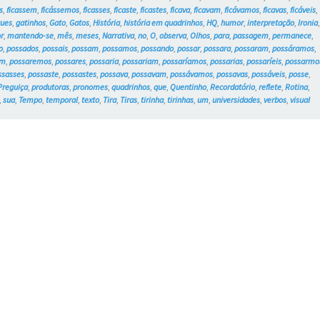
s
,
ficassem
,
ficássemos
,
ficasses
,
ficaste
,
ficastes
,
ficava
,
ficavam
,
ficávamos
,
ficavas
,
ficáveis
,
ques
,
gatinhos
,
Gato
,
Gatos
,
História
,
história em quadrinhos
,
HQ
,
humor
,
interpretação
,
Ironia
r
,
mantendo-se
,
mês
,
meses
,
Narrativa
,
no
,
O
,
observa
,
Olhos
,
para
,
passagem
,
permanece
,
o
,
possados
,
possais
,
possam
,
possamos
,
possando
,
possar
,
possara
,
possaram
,
possáramos
,
em
,
possaremos
,
possares
,
possaria
,
possariam
,
possaríamos
,
possarias
,
possaríeis
,
possarmo
ssasses
,
possaste
,
possastes
,
possava
,
possavam
,
possávamos
,
possavas
,
possáveis
,
posse
,
Preguiça
,
produtoras
,
pronomes
,
quadrinhos
,
que
,
Quentinho
,
Recordatório
,
reflete
,
Rotina
,
,
sua
,
Tempo
,
temporal
,
texto
,
Tira
,
Tiras
,
tirinha
,
tirinhas
,
um
,
universidades
,
verbos
,
visual