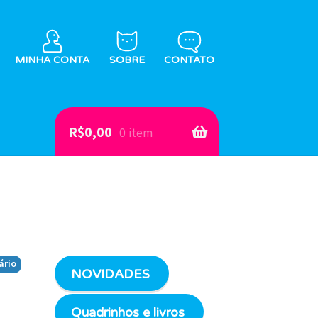
MINHA CONTA
SOBRE
CONTATO
R$
0,00
0 item
ário
NOVIDADES
Quadrinhos e livros