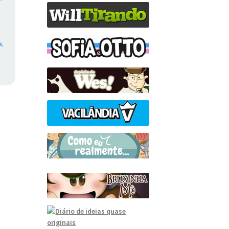
,
s
,