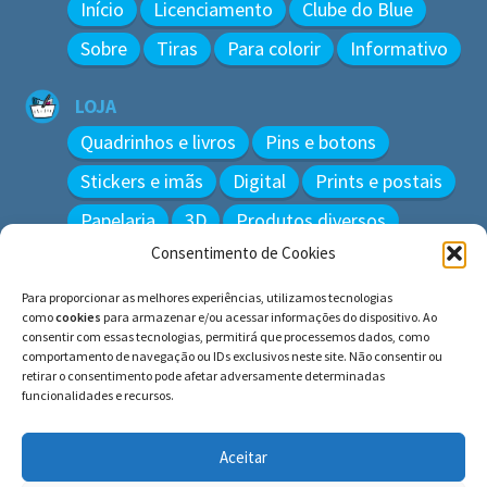
Início
Licenciamento
Clube do Blue
Sobre
Tiras
Para colorir
Informativo
LOJA
Quadrinhos e livros
Pins e botons
Stickers e imãs
Digital
Prints e postais
Papelaria
3D
Produtos diversos
Consentimento de Cookies
BUSCAR
Para proporcionar as melhores experiências, utilizamos tecnologias
Pesquisar
como
cookies
para armazenar e/ou acessar informações do dispositivo. Ao
por:
consentir com essas tecnologias, permitirá que processemos dados, como
comportamento de navegação ou IDs exclusivos neste site. Não consentir ou
retirar o consentimento pode afetar adversamente determinadas
funcionalidades e recursos.
© BLUE e os gatos ∙ todos os direitos reservados.
Histórias inspiradas em gatos reais. Adote e cuide dos
Aceitar
gatos!