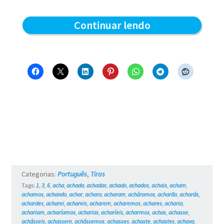
Crescendo
Continuar lendo
e
aquecendo
–
Blue
e
os
Gatos
#1
Categorias:
Português
,
Tiras
Tags:
1
,
3
,
6
,
acha
,
achada
,
achadas
,
achado
,
achados
,
achais
,
acham
,
achamos
,
achando
,
achar
,
achara
,
acharam
,
acháramos
,
acharão
,
acharás
,
achardes
,
acharei
,
achareis
,
acharem
,
acharemos
,
achares
,
acharia
,
achariam
,
acharíamos
,
acharias
,
acharíeis
,
acharmos
,
achas
,
achasse
,
achásseis
,
achassem
,
achássemos
,
achasses
,
achaste
,
achastes
,
achava
,