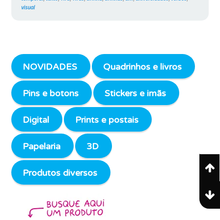
visual
NOVIDADES
Quadrinhos e livros
Pins e botons
Stickers e imãs
Digital
Prints e postais
Papelaria
3D
Produtos diversos