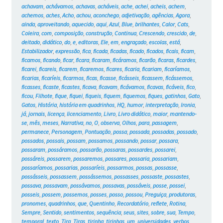
achavam
,
achávamos
,
achavas
,
acháveis
,
ache
,
achei
,
acheis
,
achem
,
achemos
,
aches
,
Acho
,
achou
,
aconchego
,
adjetivação
,
agências
,
Agora
,
ainda
,
aproveitando
,
aquecido
,
aqui
,
Azul
,
Blue
,
brilhantes
,
Calor
,
Cats
,
Coleira
,
com
,
composição
,
construção
,
Continua
,
Crescendo
,
crescido
,
de
,
deitado
,
didático
,
do
,
e
,
editoras
,
Ele
,
em
,
engraçado
,
escolas
,
está
,
Estabilizador
,
expressão
,
fica
,
ficada
,
ficadas
,
ficado
,
ficados
,
ficais
,
ficam
,
ficamos
,
ficando
,
ficar
,
ficara
,
ficaram
,
ficáramos
,
ficarão
,
ficaras
,
ficardes
,
ficarei
,
ficareis
,
ficarem
,
ficaremos
,
ficares
,
ficaria
,
ficariam
,
ficaríamos
,
ficarias
,
ficaríeis
,
ficarmos
,
ficas
,
ficasse
,
ficásseis
,
ficassem
,
ficássemos
,
ficasses
,
ficaste
,
ficastes
,
ficava
,
ficavam
,
ficávamos
,
ficavas
,
ficáveis
,
fico
,
ficou
,
Filhote
,
fique
,
fiquei
,
fiqueis
,
fiquem
,
fiquemos
,
fiques
,
gatinhos
,
Gato
,
Gatos
,
História
,
história em quadrinhos
,
HQ
,
humor
,
interpretação
,
Ironia
,
já
,
jornais
,
licença
,
licenciamento
,
Livro
,
Livro didático
,
maior
,
mantendo-
se
,
mês
,
meses
,
Narrativa
,
no
,
O
,
observa
,
Olhos
,
para
,
passagem
,
permanece
,
Personagem
,
Pontuação
,
possa
,
possada
,
possadas
,
possado
,
possados
,
possais
,
possam
,
possamos
,
possando
,
possar
,
possara
,
possaram
,
possáramos
,
possarão
,
possaras
,
possardes
,
possarei
,
possáreis
,
possarem
,
possaremos
,
possares
,
possaria
,
possariam
,
possaríamos
,
possarias
,
possaríeis
,
possarmos
,
possas
,
possasse
,
possásseis
,
possassem
,
possássemos
,
possasses
,
possaste
,
possastes
,
possava
,
possavam
,
possávamos
,
possavas
,
possáveis
,
posse
,
possei
,
posseis
,
possem
,
possemos
,
posses
,
posso
,
possou
,
Preguiça
,
produtoras
,
pronomes
,
quadrinhos
,
que
,
Quentinho
,
Recordatório
,
reflete
,
Rotina
,
Sempre
,
Sentido
,
sentimentos
,
sequência
,
seus
,
sites
,
sobre
,
sua
,
Tempo
,
temporal
,
texto
,
Tira
,
Tiras
,
tirinha
,
tirinhas
,
um
,
universidades
,
verbos
,