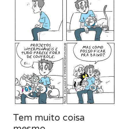
MINHA CONTA
CARRINHO
Search Button
Search
for:
Tem muito coisa
mesmo