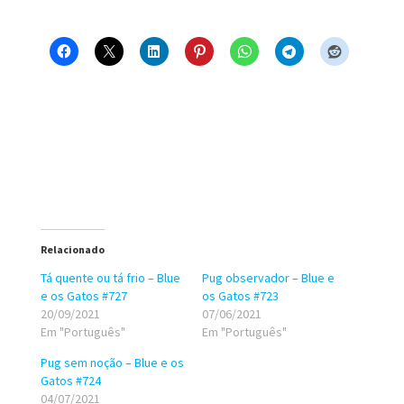
Relacionado
Tá quente ou tá frio – Blue
Pug observador – Blue e
e os Gatos #727
os Gatos #723
20/09/2021
07/06/2021
Em "Português"
Em "Português"
Pug sem noção – Blue e os
Gatos #724
04/07/2021