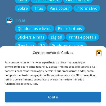
Sobre
Tiras
Para colorir
Informativo
LOJA
Quadrinhos e livros
Pins e botons
Stickers e imãs
Digital
Prints e postais
Papelaria
3D
Produtos diversos
Consentimento de Cookies
BUSCAR
Para proporcionar as melhores experiências, utilizamos tecnologias
Pesquisar
como
cookies
para armazenar e/ou acessar informações do dispositivo. Ao
por:
consentir com essas tecnologias, permitirá que processemos dados, como
comportamento de navegação ou IDs exclusivos neste site. Não consentir ou
retirar o consentimento pode afetar adversamente determinadas
funcionalidades e recursos.
© BLUE e os gatos ∙ todos os direitos reservados.
Histórias inspiradas em gatos reais. Adote e cuide dos
Aceitar
gatos!