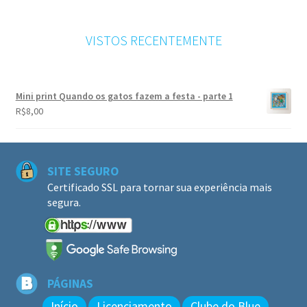
VISTOS RECENTEMENTE
Mini print Quando os gatos fazem a festa - parte 1
R$
8,00
SITE SEGURO
Certificado SSL para tornar sua experiência mais
segura.
PÁGINAS
Início
Licenciamento
Clube do Blue