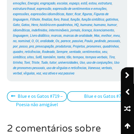
emoções
,
Energia
,
engraçado
,
escolas
,
espaço
,
está
,
estou
,
estrutura
,
estrutura frasal
,
expressão
,
expressão de sentimentos e emoções
,
expressões
,
expressões idiomáticas
,
fazer
,
ficar
,
figuras
,
Figuras de
linguagem
,
Filhote
,
finaliza
,
fora
,
frasal
,
função
,
função sintática
,
gatinhos
,
Gato
,
Gatos
,
Hera
,
história em quadrinhos
,
HQ
,
humana
,
humano
,
humor
,
idiomáticas
,
indefinidos
,
intermináveis
,
jornais
,
licença
,
licenciamento
,
linguagem
,
Livro didático
,
marcas
,
marcas de oralidade
,
Mas
,
melhor
,
meu
,
no
,
nominal
,
O
,
Oi
,
oralidade
,
Os
,
parece
,
passiva
,
Paulo
,
pedindo
,
pessoais
,
por
,
posso
,
pra
,
preocupação
,
produtoras
,
Projetos
,
pronomes
,
quadrinhos
,
quadro
,
reticências
,
Rodeado
,
Sempre
,
sentado
,
sentimentos
,
seu
,
sintática
,
sites
,
Sofá
,
também
,
tanta
,
tão
,
tempos
,
tempos verbais
,
Tira
,
tirinha
,
Toni
,
Triste
,
Tudo
,
tutor
,
universidades
,
Uso
,
uso de conjunções
,
Uso
de pronomes pessoais
,
uso de vírgulas e reticências
,
Vanessa
,
verbais
,
verbal
,
vírgulas
,
voz
,
voz ativa e voz passiva
Navegação
Post
Próximo
Blue e os Gatos #719 –
Blue e os Gatos #721 – 
anterior:
post:
Poesia não amigável
de
Post
2 comentários sobre