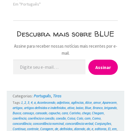
Em "Português"
Descubra mais sobre BLUE
Assine para receber nossas notícias mais recentes por e-
mail.
Digite seu e-mail…
Assinar
Categorias:
Português
,
Tiras
Tags:
1
,
2
,
3
,
4
,
a
,
Acontecendo
,
adjetivos
,
agências
,
Alice
,
amor
,
Aparecem
,
artigos
,
artigos definidos e indefinidos
,
ativa
,
baixo
,
Blue
,
Branco
,
brigando
,
Busca
,
cansaço
,
cansado
,
capucho
,
cara
,
Carinho
,
chega
,
Chegam
,
coerência
,
coerência e coesão
,
coesão
,
Coisa
,
Colo
,
com
,
Como
,
concordância
,
concordância nominal
,
concordância verbal
,
Conjunções
,
Continua
,
controle
,
Coragem
,
de
,
definidos
,
dizendo
,
do
,
e
,
editoras
,
Ei
,
em
,