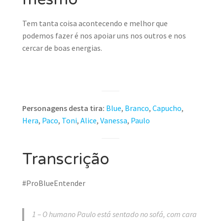
Tem tanta coisa acontecendo e melhor que
podemos fazer é nos apoiar uns nos outros e nos
cercar de boas energias.
Personagens desta tira:
Blue
,
Branco
,
Capucho
,
Hera
,
Paco
,
Toni
,
Alice
,
Vanessa
,
Paulo
Transcrição
#ProBlueEntender
1 – O humano Paulo está sentado no sofá, com cara