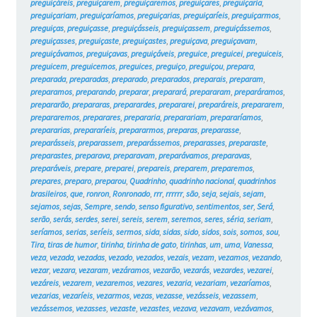
preguiçáreis
,
preguiçarem
,
preguiçaremos
,
preguiçares
,
preguiçaria
,
preguiçariam
,
preguiçaríamos
,
preguiçarias
,
preguiçaríeis
,
preguiçarmos
,
preguiças
,
preguiçasse
,
preguiçásseis
,
preguiçassem
,
preguiçássemos
,
preguiçasses
,
preguiçaste
,
preguiçastes
,
preguiçava
,
preguiçavam
,
preguiçávamos
,
preguiçavas
,
preguiçáveis
,
preguice
,
preguicei
,
preguiceis
,
preguicem
,
preguicemos
,
preguices
,
preguiço
,
preguiçou
,
prepara
,
preparada
,
preparadas
,
preparado
,
preparados
,
preparais
,
preparam
,
preparamos
,
preparando
,
preparar
,
preparará
,
prepararam
,
preparáramos
,
prepararão
,
prepararas
,
preparardes
,
prepararei
,
preparáreis
,
prepararem
,
prepararemos
,
preparares
,
prepararia
,
preparariam
,
prepararíamos
,
prepararias
,
prepararíeis
,
prepararmos
,
preparas
,
preparasse
,
preparásseis
,
preparassem
,
preparássemos
,
preparasses
,
preparaste
,
preparastes
,
preparava
,
preparavam
,
preparávamos
,
preparavas
,
preparáveis
,
prepare
,
preparei
,
prepareis
,
preparem
,
preparemos
,
prepares
,
preparo
,
preparou
,
Quadrinho
,
quadrinho nacional
,
quadrinhos
brasileiros
,
que
,
ronron
,
Ronronado
,
rrr
,
rrrrrr
,
são
,
seja
,
sejais
,
sejam
,
sejamos
,
sejas
,
Sempre
,
sendo
,
senso figurativo
,
sentimentos
,
ser
,
Será
,
serão
,
serás
,
serdes
,
serei
,
sereis
,
serem
,
seremos
,
seres
,
séria
,
seriam
,
seríamos
,
serias
,
seríeis
,
sermos
,
sida
,
sidas
,
sido
,
sidos
,
sois
,
somos
,
sou
,
Tira
,
tiras de humor
,
tirinha
,
tirinha de gato
,
tirinhas
,
um
,
uma
,
Vanessa
,
veza
,
vezada
,
vezadas
,
vezado
,
vezados
,
vezais
,
vezam
,
vezamos
,
vezando
,
vezar
,
vezara
,
vezaram
,
vezáramos
,
vezarão
,
vezarás
,
vezardes
,
vezarei
,
vezáreis
,
vezarem
,
vezaremos
,
vezares
,
vezaria
,
vezariam
,
vezaríamos
,
vezarias
,
vezaríeis
,
vezarmos
,
vezas
,
vezasse
,
vezásseis
,
vezassem
,
vezássemos
,
vezasses
,
vezaste
,
vezastes
,
vezava
,
vezavam
,
vezávamos
,