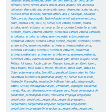
dávamos
,
davas
,
dáveis
,
de
,
dêem
,
dei
,
deis
,
demos
,
der
,
dera
,
deram
,
déramos
,
deras
,
derdes
,
déreis
,
derem
,
deres
,
dermos
,
dês
,
desenhos
animados
,
desse
,
désseis
,
dessem
,
déssemos
,
desses
,
deste
,
destes
,
deu
,
Discurso direto
,
Diversão
,
diversão infantil
,
dou
,
e
,
educação
,
educação
lúdica
,
ensino de português
,
Ensino Fundamental
,
entretenimento
,
era
,
eram
,
éramos
,
eras
,
éreis
,
és
,
escola
,
está
,
estada
,
estadas
,
estado
,
estados
,
estais
,
estamos
,
estando
,
estão
,
estar
,
estará
,
estarão
,
estarás
,
estardes
,
estarei
,
estareis
,
estarem
,
estaremos
,
estares
,
estaria
,
estariam
,
estaríamos
,
estarias
,
estaríeis
,
estarmos
,
estás
,
estava
,
estavam
,
estávamos
,
estavas
,
estáveis
,
esteja
,
estejais
,
estejam
,
estejamos
,
estejas
,
esteve
,
estive
,
estivemos
,
estiver
,
estivera
,
estiveram
,
estivéramos
,
estiveras
,
estiverdes
,
estivéreis
,
estiverem
,
estiveres
,
estivermos
,
estivesse
,
estivésseis
,
estivessem
,
estivéssemos
,
estivesses
,
estiveste
,
estivestes
,
estou
,
expressões faciais
,
fala de gato
,
família
,
felições
,
Felino
,
Felinos
,
foi
,
fomos
,
for
,
fora
,
foram
,
fôramos
,
foras
,
fordes
,
fôreis
,
forem
,
fores
,
formos
,
fosse
,
fôsseis
,
fossem
,
fôssemos
,
fosses
,
foste
,
fostes
,
fui
,
Gatos
,
gatos engraçados
,
Gramática
,
grande
,
histórias curtas
,
histórias
educativas
,
historias em quadrinhos
,
hobby
,
HQ
,
humor
,
humor felino
,
ilustração
,
ilustrações
,
Imaginação
,
infância
,
interação
,
interpretação
,
kitties
,
Leitura
,
leitura para crianças
,
letramento
,
linguagem não verbal
,
mangá
,
Mas
,
narrativa visual
,
onomatopeia
,
para
,
Paulo
,
personagens de
quadrinhos
,
personagens felinos
,
Pontuação
,
Preguiça
,
preguiçada
,
preguiçadas
,
preguiçado
,
preguiçados
,
preguiçais
,
preguiçam
,
preguiçamos
,
preguiçando
,
preguiçar
,
preguiçara
,
preguiçaram
,
preguiçáramos
,
preguiçarão
,
preguiçaras
,
preguiçardes
,
preguiçarei
,