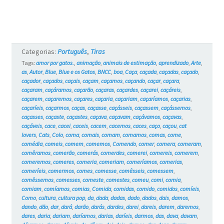
e
os
Gatos
Categorias:
Português
,
Tiras
#6
Tags:
amor por gatos.
,
animação
,
animais de estimação
,
aprendizado
,
Arte
,
as
,
Autor
,
Blue
,
Blue e os Gatos
,
BNCC
,
boa
,
Caça
,
caçada
,
caçadas
,
caçado
,
caçador
,
caçados
,
caçais
,
caçam
,
caçamos
,
caçando
,
caçar
,
caçara
,
caçaram
,
caçáramos
,
caçarão
,
caçaras
,
caçardes
,
caçarei
,
caçáreis
,
caçarem
,
caçaremos
,
caçares
,
caçaria
,
caçariam
,
caçaríamos
,
caçarias
,
caçaríeis
,
caçarmos
,
caças
,
caçasse
,
caçásseis
,
caçassem
,
caçássemos
,
caçasses
,
caçaste
,
caçastes
,
caçava
,
caçavam
,
caçávamos
,
caçavas
,
caçáveis
,
cace
,
cacei
,
caceis
,
cacem
,
cacemos
,
caces
,
caço
,
caçou
,
cat
lovers
,
Cats
,
Colo
,
coma
,
comais
,
comam
,
comamos
,
comas
,
come
,
comédia
,
comeis
,
comem
,
comemos
,
Comendo
,
comer
,
comera
,
comeram
,
comêramos
,
comerão
,
comerás
,
comerdes
,
comerei
,
comereis
,
comerem
,
comeremos
,
comeres
,
comeria
,
comeriam
,
comeríamos
,
comerias
,
comeríeis
,
comermos
,
comes
,
comesse
,
comêsseis
,
comessem
,
comêssemos
,
comesses
,
comeste
,
comestes
,
comeu
,
comi
,
comia
,
comiam
,
comíamos
,
comias
,
Comida
,
comidas
,
comido
,
comidos
,
comíeis
,
Como
,
cultura
,
cultura pop
,
da
,
dada
,
dadas
,
dado
,
dados
,
dais
,
damos
,
dando
,
dão
,
dar
,
dará
,
darão
,
darás
,
dardes
,
darei
,
dareis
,
darem
,
daremos
,
dares
,
daria
,
dariam
,
daríamos
,
darias
,
daríeis
,
darmos
,
das
,
dava
,
davam
,