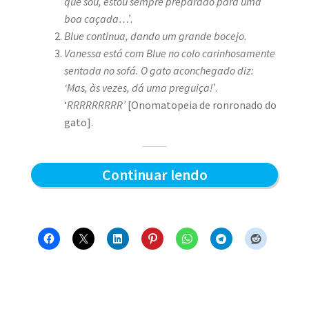
que sou, estou sempre preparado para uma
boa caçada…’
.
Blue continua, dando um grande bocejo.
Vanessa está com Blue no colo carinhosamente
sentada no sofá. O gato aconchegado diz:
‘Mas, às vezes, dá uma preguiça!’
.
‘
RRRRRRRRR’
[Onomatopeia de ronronado do
gato].
Preparado
Continuar lendo
para
a
caçada?
–
Blue