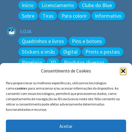
Início
Licenciamento
Clube do Blue
Sobre
Tiras
Para colorir
Informativo
LOJA
Quadrinhos e livros
Pins e botons
Stickers e imãs
Digital
Prints e postais
Papelaria
3D
Produtos diversos
Consentimento de Cookies
BUSCAR
Para proporcionar as melhores experiências, utilizamos tecnologias
Pesquisar
como
cookies
para armazenar e/ou acessar informações do dispositivo. Ao
por:
consentir com essas tecnologias, permitirá que processemos dados, como
comportamento de navegação ou IDs exclusivos neste site. Não consentir ou
retirar o consentimento pode afetar adversamente determinadas
funcionalidades e recursos.
© BLUE e os gatos ∙ todos os direitos reservados.
Histórias inspiradas em gatos reais. Adote e cuide dos
Aceitar