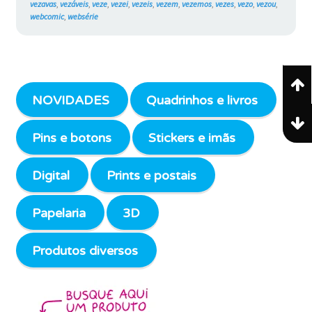
vezavas
,
vezáveis
,
veze
,
vezei
,
vezeis
,
vezem
,
vezemos
,
vezes
,
vezo
,
vezou
,
webcomic
,
websérie
NOVIDADES
Quadrinhos e livros
Pins e botons
Stickers e imãs
Digital
Prints e postais
Papelaria
3D
Produtos diversos