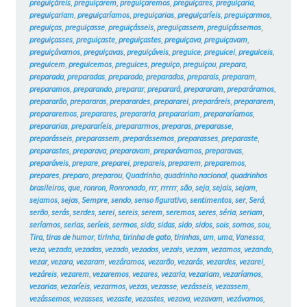
preguiçáreis
,
preguiçarem
,
preguiçaremos
,
preguiçares
,
preguiçaria
,
preguiçariam
,
preguiçaríamos
,
preguiçarias
,
preguiçaríeis
,
preguiçarmos
,
preguiças
,
preguiçasse
,
preguiçásseis
,
preguiçassem
,
preguiçássemos
,
preguiçasses
,
preguiçaste
,
preguiçastes
,
preguiçava
,
preguiçavam
,
preguiçávamos
,
preguiçavas
,
preguiçáveis
,
preguice
,
preguicei
,
preguiceis
,
preguicem
,
preguicemos
,
preguices
,
preguiço
,
preguiçou
,
prepara
,
preparada
,
preparadas
,
preparado
,
preparados
,
preparais
,
preparam
,
preparamos
,
preparando
,
preparar
,
preparará
,
prepararam
,
preparáramos
,
prepararão
,
prepararas
,
preparardes
,
prepararei
,
preparáreis
,
prepararem
,
prepararemos
,
preparares
,
prepararia
,
preparariam
,
prepararíamos
,
prepararias
,
prepararíeis
,
prepararmos
,
preparas
,
preparasse
,
preparásseis
,
preparassem
,
preparássemos
,
preparasses
,
preparaste
,
preparastes
,
preparava
,
preparavam
,
preparávamos
,
preparavas
,
preparáveis
,
prepare
,
preparei
,
prepareis
,
preparem
,
preparemos
,
prepares
,
preparo
,
preparou
,
Quadrinho
,
quadrinho nacional
,
quadrinhos
brasileiros
,
que
,
ronron
,
Ronronado
,
rrr
,
rrrrrr
,
são
,
seja
,
sejais
,
sejam
,
sejamos
,
sejas
,
Sempre
,
sendo
,
senso figurativo
,
sentimentos
,
ser
,
Será
,
serão
,
serás
,
serdes
,
serei
,
sereis
,
serem
,
seremos
,
seres
,
séria
,
seriam
,
seríamos
,
serias
,
seríeis
,
sermos
,
sida
,
sidas
,
sido
,
sidos
,
sois
,
somos
,
sou
,
Tira
,
tiras de humor
,
tirinha
,
tirinha de gato
,
tirinhas
,
um
,
uma
,
Vanessa
,
veza
,
vezada
,
vezadas
,
vezado
,
vezados
,
vezais
,
vezam
,
vezamos
,
vezando
,
vezar
,
vezara
,
vezaram
,
vezáramos
,
vezarão
,
vezarás
,
vezardes
,
vezarei
,
vezáreis
,
vezarem
,
vezaremos
,
vezares
,
vezaria
,
vezariam
,
vezaríamos
,
vezarias
,
vezaríeis
,
vezarmos
,
vezas
,
vezasse
,
vezásseis
,
vezassem
,
vezássemos
,
vezasses
,
vezaste
,
vezastes
,
vezava
,
vezavam
,
vezávamos
,