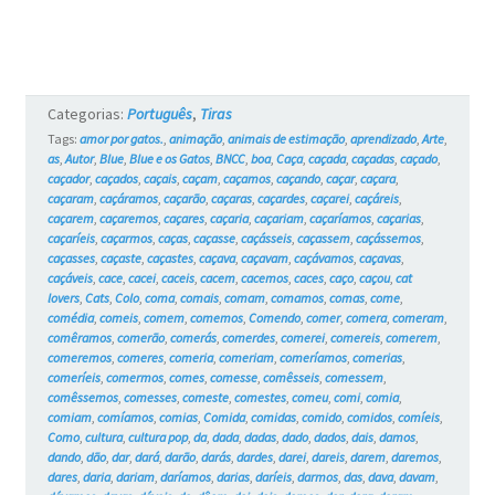
e
os
Gatos
Categorias:
Português
,
Tiras
#6
Tags:
amor por gatos.
,
animação
,
animais de estimação
,
aprendizado
,
Arte
,
as
,
Autor
,
Blue
,
Blue e os Gatos
,
BNCC
,
boa
,
Caça
,
caçada
,
caçadas
,
caçado
,
caçador
,
caçados
,
caçais
,
caçam
,
caçamos
,
caçando
,
caçar
,
caçara
,
caçaram
,
caçáramos
,
caçarão
,
caçaras
,
caçardes
,
caçarei
,
caçáreis
,
caçarem
,
caçaremos
,
caçares
,
caçaria
,
caçariam
,
caçaríamos
,
caçarias
,
caçaríeis
,
caçarmos
,
caças
,
caçasse
,
caçásseis
,
caçassem
,
caçássemos
,
caçasses
,
caçaste
,
caçastes
,
caçava
,
caçavam
,
caçávamos
,
caçavas
,
caçáveis
,
cace
,
cacei
,
caceis
,
cacem
,
cacemos
,
caces
,
caço
,
caçou
,
cat
lovers
,
Cats
,
Colo
,
coma
,
comais
,
comam
,
comamos
,
comas
,
come
,
comédia
,
comeis
,
comem
,
comemos
,
Comendo
,
comer
,
comera
,
comeram
,
comêramos
,
comerão
,
comerás
,
comerdes
,
comerei
,
comereis
,
comerem
,
comeremos
,
comeres
,
comeria
,
comeriam
,
comeríamos
,
comerias
,
comeríeis
,
comermos
,
comes
,
comesse
,
comêsseis
,
comessem
,
comêssemos
,
comesses
,
comeste
,
comestes
,
comeu
,
comi
,
comia
,
comiam
,
comíamos
,
comias
,
Comida
,
comidas
,
comido
,
comidos
,
comíeis
,
Como
,
cultura
,
cultura pop
,
da
,
dada
,
dadas
,
dado
,
dados
,
dais
,
damos
,
dando
,
dão
,
dar
,
dará
,
darão
,
darás
,
dardes
,
darei
,
dareis
,
darem
,
daremos
,
dares
,
daria
,
dariam
,
daríamos
,
darias
,
daríeis
,
darmos
,
das
,
dava
,
davam
,