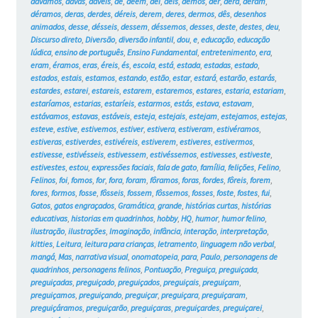
dávamos
,
davas
,
dáveis
,
de
,
dêem
,
dei
,
deis
,
demos
,
der
,
dera
,
deram
,
déramos
,
deras
,
derdes
,
déreis
,
derem
,
deres
,
dermos
,
dês
,
desenhos
animados
,
desse
,
désseis
,
dessem
,
déssemos
,
desses
,
deste
,
destes
,
deu
,
Discurso direto
,
Diversão
,
diversão infantil
,
dou
,
e
,
educação
,
educação
lúdica
,
ensino de português
,
Ensino Fundamental
,
entretenimento
,
era
,
eram
,
éramos
,
eras
,
éreis
,
és
,
escola
,
está
,
estada
,
estadas
,
estado
,
estados
,
estais
,
estamos
,
estando
,
estão
,
estar
,
estará
,
estarão
,
estarás
,
estardes
,
estarei
,
estareis
,
estarem
,
estaremos
,
estares
,
estaria
,
estariam
,
estaríamos
,
estarias
,
estaríeis
,
estarmos
,
estás
,
estava
,
estavam
,
estávamos
,
estavas
,
estáveis
,
esteja
,
estejais
,
estejam
,
estejamos
,
estejas
,
esteve
,
estive
,
estivemos
,
estiver
,
estivera
,
estiveram
,
estivéramos
,
estiveras
,
estiverdes
,
estivéreis
,
estiverem
,
estiveres
,
estivermos
,
estivesse
,
estivésseis
,
estivessem
,
estivéssemos
,
estivesses
,
estiveste
,
estivestes
,
estou
,
expressões faciais
,
fala de gato
,
família
,
felições
,
Felino
,
Felinos
,
foi
,
fomos
,
for
,
fora
,
foram
,
fôramos
,
foras
,
fordes
,
fôreis
,
forem
,
fores
,
formos
,
fosse
,
fôsseis
,
fossem
,
fôssemos
,
fosses
,
foste
,
fostes
,
fui
,
Gatos
,
gatos engraçados
,
Gramática
,
grande
,
histórias curtas
,
histórias
educativas
,
historias em quadrinhos
,
hobby
,
HQ
,
humor
,
humor felino
,
ilustração
,
ilustrações
,
Imaginação
,
infância
,
interação
,
interpretação
,
kitties
,
Leitura
,
leitura para crianças
,
letramento
,
linguagem não verbal
,
mangá
,
Mas
,
narrativa visual
,
onomatopeia
,
para
,
Paulo
,
personagens de
quadrinhos
,
personagens felinos
,
Pontuação
,
Preguiça
,
preguiçada
,
preguiçadas
,
preguiçado
,
preguiçados
,
preguiçais
,
preguiçam
,
preguiçamos
,
preguiçando
,
preguiçar
,
preguiçara
,
preguiçaram
,
preguiçáramos
,
preguiçarão
,
preguiçaras
,
preguiçardes
,
preguiçarei
,