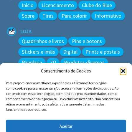
Início
Licenciamento
Clube do Blue
Sobre
Tiras
Para colorir
Informativo
LOJA
Quadrinhos e livros
Pins e botons
Stickers e imãs
Digital
Prints e postais
Papelaria
3D
Produtos diversos
Consentimento de Cookies
BUSCAR
Para proporcionar as melhores experiências, utilizamos tecnologias
Pesquisar
como
cookies
para armazenar e/ou acessar informações do dispositivo. Ao
por:
consentir com essas tecnologias, permitirá que processemos dados, como
comportamento de navegação ou IDs exclusivos neste site. Não consentir ou
retirar o consentimento pode afetar adversamente determinadas
funcionalidades e recursos.
© BLUE e os gatos ∙ todos os direitos reservados.
Histórias inspiradas em gatos reais. Adote e cuide dos
Aceitar