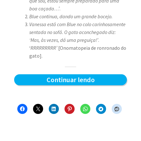
que sou, estou sempre preparado para uma
boa caçada…’
.
Blue continua, dando um grande bocejo.
Vanessa está com Blue no colo carinhosamente
sentada no sofá. O gato aconchegado diz:
‘Mas, às vezes, dá uma preguiça!’
.
‘
RRRRRRRRR’
[Onomatopeia de ronronado do
gato].
Preparado
Continuar lendo
para
a
caçada?
–
Blue