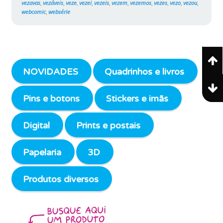
vezavas
,
vezáveis
,
veze
,
vezei
,
vezeis
,
vezem
,
vezemos
,
vezes
,
vezo
,
vezou
,
webcomic
,
websérie
NOVIDADES
Quadrinhos e livros
Pins e botons
Stickers e imãs
Digital
Prints e postais
Papelaria
3D
Produtos diversos