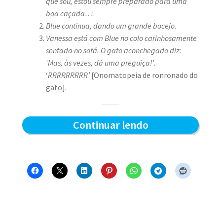
que sou, estou sempre preparado para uma
boa caçada…’
.
Blue continua, dando um grande bocejo.
Vanessa está com Blue no colo carinhosamente
sentada no sofá. O gato aconchegado diz:
‘Mas, às vezes, dá uma preguiça!’
.
‘
RRRRRRRRR’
[Onomatopeia de ronronado do
gato].
Preparado
Continuar lendo
para
a
caçada?
–
Blue