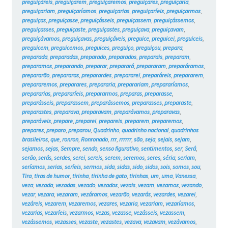
preguiçáreis
,
preguiçarem
,
preguiçaremos
,
preguiçares
,
preguiçaria
,
preguiçariam
,
preguiçaríamos
,
preguiçarias
,
preguiçaríeis
,
preguiçarmos
,
preguiças
,
preguiçasse
,
preguiçásseis
,
preguiçassem
,
preguiçássemos
,
preguiçasses
,
preguiçaste
,
preguiçastes
,
preguiçava
,
preguiçavam
,
preguiçávamos
,
preguiçavas
,
preguiçáveis
,
preguice
,
preguicei
,
preguiceis
,
preguicem
,
preguicemos
,
preguices
,
preguiço
,
preguiçou
,
prepara
,
preparada
,
preparadas
,
preparado
,
preparados
,
preparais
,
preparam
,
preparamos
,
preparando
,
preparar
,
preparará
,
prepararam
,
preparáramos
,
prepararão
,
prepararas
,
preparardes
,
prepararei
,
preparáreis
,
prepararem
,
prepararemos
,
preparares
,
prepararia
,
preparariam
,
prepararíamos
,
prepararias
,
prepararíeis
,
prepararmos
,
preparas
,
preparasse
,
preparásseis
,
preparassem
,
preparássemos
,
preparasses
,
preparaste
,
preparastes
,
preparava
,
preparavam
,
preparávamos
,
preparavas
,
preparáveis
,
prepare
,
preparei
,
prepareis
,
preparem
,
preparemos
,
prepares
,
preparo
,
preparou
,
Quadrinho
,
quadrinho nacional
,
quadrinhos
brasileiros
,
que
,
ronron
,
Ronronado
,
rrr
,
rrrrrr
,
são
,
seja
,
sejais
,
sejam
,
sejamos
,
sejas
,
Sempre
,
sendo
,
senso figurativo
,
sentimentos
,
ser
,
Será
,
serão
,
serás
,
serdes
,
serei
,
sereis
,
serem
,
seremos
,
seres
,
séria
,
seriam
,
seríamos
,
serias
,
seríeis
,
sermos
,
sida
,
sidas
,
sido
,
sidos
,
sois
,
somos
,
sou
,
Tira
,
tiras de humor
,
tirinha
,
tirinha de gato
,
tirinhas
,
um
,
uma
,
Vanessa
,
veza
,
vezada
,
vezadas
,
vezado
,
vezados
,
vezais
,
vezam
,
vezamos
,
vezando
,
vezar
,
vezara
,
vezaram
,
vezáramos
,
vezarão
,
vezarás
,
vezardes
,
vezarei
,
vezáreis
,
vezarem
,
vezaremos
,
vezares
,
vezaria
,
vezariam
,
vezaríamos
,
vezarias
,
vezaríeis
,
vezarmos
,
vezas
,
vezasse
,
vezásseis
,
vezassem
,
vezássemos
,
vezasses
,
vezaste
,
vezastes
,
vezava
,
vezavam
,
vezávamos
,