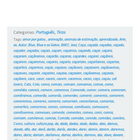
e
os
Gatos
Categorias:
Português
,
Tiras
#6
Tags:
amor por gatos.
,
animação
,
animais de estimação
,
aprendizado
,
Arte
,
as
,
Autor
,
Blue
,
Blue e os Gatos
,
BNCC
,
boa
,
Caça
,
caçada
,
caçadas
,
caçado
,
caçador
,
caçados
,
caçais
,
caçam
,
caçamos
,
caçando
,
caçar
,
caçara
,
caçaram
,
caçáramos
,
caçarão
,
caçaras
,
caçardes
,
caçarei
,
caçáreis
,
caçarem
,
caçaremos
,
caçares
,
caçaria
,
caçariam
,
caçaríamos
,
caçarias
,
caçaríeis
,
caçarmos
,
caças
,
caçasse
,
caçásseis
,
caçassem
,
caçássemos
,
caçasses
,
caçaste
,
caçastes
,
caçava
,
caçavam
,
caçávamos
,
caçavas
,
caçáveis
,
cace
,
cacei
,
caceis
,
cacem
,
cacemos
,
caces
,
caço
,
caçou
,
cat
lovers
,
Cats
,
Colo
,
coma
,
comais
,
comam
,
comamos
,
comas
,
come
,
comédia
,
comeis
,
comem
,
comemos
,
Comendo
,
comer
,
comera
,
comeram
,
comêramos
,
comerão
,
comerás
,
comerdes
,
comerei
,
comereis
,
comerem
,
comeremos
,
comeres
,
comeria
,
comeriam
,
comeríamos
,
comerias
,
comeríeis
,
comermos
,
comes
,
comesse
,
comêsseis
,
comessem
,
comêssemos
,
comesses
,
comeste
,
comestes
,
comeu
,
comi
,
comia
,
comiam
,
comíamos
,
comias
,
Comida
,
comidas
,
comido
,
comidos
,
comíeis
,
Como
,
cultura
,
cultura pop
,
da
,
dada
,
dadas
,
dado
,
dados
,
dais
,
damos
,
dando
,
dão
,
dar
,
dará
,
darão
,
darás
,
dardes
,
darei
,
dareis
,
darem
,
daremos
,
dares
,
daria
,
dariam
,
daríamos
,
darias
,
daríeis
,
darmos
,
das
,
dava
,
davam
,