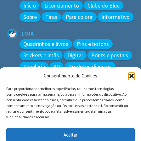
Início
Licenciamento
Clube do Blue
Sobre
Tiras
Para colorir
Informativo
LOJA
Quadrinhos e livros
Pins e botons
Stickers e imãs
Digital
Prints e postais
Papelaria
3D
Produtos diversos
Consentimento de Cookies
BUSCAR
Para proporcionar as melhores experiências, utilizamos tecnologias
Pesquisar
como
cookies
para armazenar e/ou acessar informações do dispositivo. Ao
por:
consentir com essas tecnologias, permitirá que processemos dados, como
comportamento de navegação ou IDs exclusivos neste site. Não consentir ou
retirar o consentimento pode afetar adversamente determinadas
funcionalidades e recursos.
© BLUE e os gatos ∙ todos os direitos reservados.
Histórias inspiradas em gatos reais. Adote e cuide dos
Aceitar