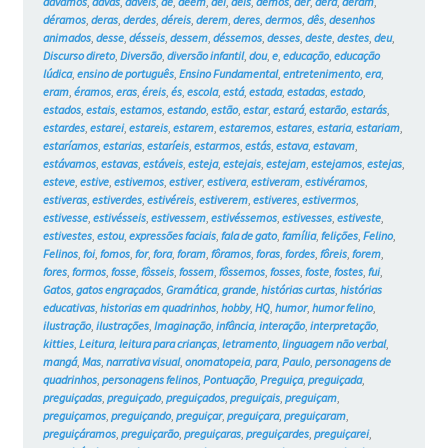
dávamos
,
davas
,
dáveis
,
de
,
dêem
,
dei
,
deis
,
demos
,
der
,
dera
,
deram
,
déramos
,
deras
,
derdes
,
déreis
,
derem
,
deres
,
dermos
,
dês
,
desenhos
animados
,
desse
,
désseis
,
dessem
,
déssemos
,
desses
,
deste
,
destes
,
deu
,
Discurso direto
,
Diversão
,
diversão infantil
,
dou
,
e
,
educação
,
educação
lúdica
,
ensino de português
,
Ensino Fundamental
,
entretenimento
,
era
,
eram
,
éramos
,
eras
,
éreis
,
és
,
escola
,
está
,
estada
,
estadas
,
estado
,
estados
,
estais
,
estamos
,
estando
,
estão
,
estar
,
estará
,
estarão
,
estarás
,
estardes
,
estarei
,
estareis
,
estarem
,
estaremos
,
estares
,
estaria
,
estariam
,
estaríamos
,
estarias
,
estaríeis
,
estarmos
,
estás
,
estava
,
estavam
,
estávamos
,
estavas
,
estáveis
,
esteja
,
estejais
,
estejam
,
estejamos
,
estejas
,
esteve
,
estive
,
estivemos
,
estiver
,
estivera
,
estiveram
,
estivéramos
,
estiveras
,
estiverdes
,
estivéreis
,
estiverem
,
estiveres
,
estivermos
,
estivesse
,
estivésseis
,
estivessem
,
estivéssemos
,
estivesses
,
estiveste
,
estivestes
,
estou
,
expressões faciais
,
fala de gato
,
família
,
felições
,
Felino
,
Felinos
,
foi
,
fomos
,
for
,
fora
,
foram
,
fôramos
,
foras
,
fordes
,
fôreis
,
forem
,
fores
,
formos
,
fosse
,
fôsseis
,
fossem
,
fôssemos
,
fosses
,
foste
,
fostes
,
fui
,
Gatos
,
gatos engraçados
,
Gramática
,
grande
,
histórias curtas
,
histórias
educativas
,
historias em quadrinhos
,
hobby
,
HQ
,
humor
,
humor felino
,
ilustração
,
ilustrações
,
Imaginação
,
infância
,
interação
,
interpretação
,
kitties
,
Leitura
,
leitura para crianças
,
letramento
,
linguagem não verbal
,
mangá
,
Mas
,
narrativa visual
,
onomatopeia
,
para
,
Paulo
,
personagens de
quadrinhos
,
personagens felinos
,
Pontuação
,
Preguiça
,
preguiçada
,
preguiçadas
,
preguiçado
,
preguiçados
,
preguiçais
,
preguiçam
,
preguiçamos
,
preguiçando
,
preguiçar
,
preguiçara
,
preguiçaram
,
preguiçáramos
,
preguiçarão
,
preguiçaras
,
preguiçardes
,
preguiçarei
,