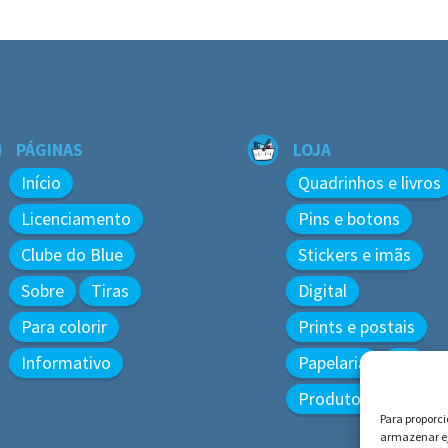
PÁGINAS
LOJA
Início
Quadrinhos e livros
Licenciamento
Pins e botons
Clube do Blue
Stickers e imãs
Sobre
Tiras
Digital
Para colorir
Prints e postais
Informativo
Papelaria
3D
Produtos diversos
Para proporc
armazenar e/