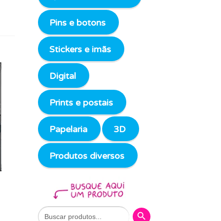
Pins e botons
Stickers e imãs
Digital
Prints e postais
Papelaria
3D
Produtos diversos
Search Button
Search
for: