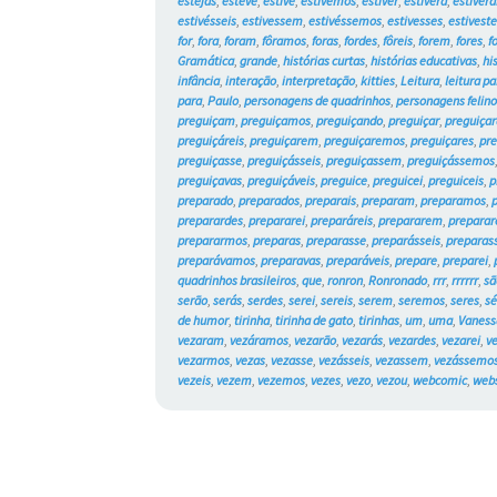
estejas
,
esteve
,
estive
,
estivemos
,
estiver
,
estivera
,
estiver
estivésseis
,
estivessem
,
estivéssemos
,
estivesses
,
estivest
for
,
fora
,
foram
,
fôramos
,
foras
,
fordes
,
fôreis
,
forem
,
fores
,
f
Gramática
,
grande
,
histórias curtas
,
histórias educativas
,
hi
infância
,
interação
,
interpretação
,
kitties
,
Leitura
,
leitura pa
para
,
Paulo
,
personagens de quadrinhos
,
personagens felino
preguiçam
,
preguiçamos
,
preguiçando
,
preguiçar
,
preguiçar
preguiçáreis
,
preguiçarem
,
preguiçaremos
,
preguiçares
,
pre
preguiçasse
,
preguiçásseis
,
preguiçassem
,
preguiçássemos
preguiçavas
,
preguiçáveis
,
preguice
,
preguicei
,
preguiceis
,
p
preparado
,
preparados
,
preparais
,
preparam
,
preparamos
,
preparardes
,
prepararei
,
preparáreis
,
prepararem
,
prepara
prepararmos
,
preparas
,
preparasse
,
preparásseis
,
prepara
preparávamos
,
preparavas
,
preparáveis
,
prepare
,
preparei
,
quadrinhos brasileiros
,
que
,
ronron
,
Ronronado
,
rrr
,
rrrrrr
,
sã
serão
,
serás
,
serdes
,
serei
,
sereis
,
serem
,
seremos
,
seres
,
sé
de humor
,
tirinha
,
tirinha de gato
,
tirinhas
,
um
,
uma
,
Vaness
vezaram
,
vezáramos
,
vezarão
,
vezarás
,
vezardes
,
vezarei
,
v
vezarmos
,
vezas
,
vezasse
,
vezásseis
,
vezassem
,
vezássemo
vezeis
,
vezem
,
vezemos
,
vezes
,
vezo
,
vezou
,
webcomic
,
web