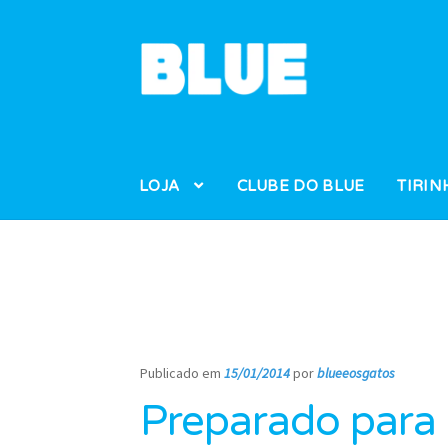
Pular
Pular
para
para
navegação
o
conteúdo
LOJA
CLUBE DO BLUE
TIRIN
Publicado em
15/01/2014
por
blueeosgatos
—
Preparado para 