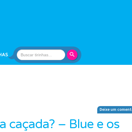
Search Button
Search
HAS
for:
Deixe um coment
a caçada? – Blue e os