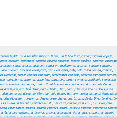
caçada?
–
Blue
e
os
Gatos
rendizado
,
Arte
,
as
,
Autor
,
Blue
,
Blue e os Gatos
,
BNCC
,
boa
,
Caça
,
caçada
,
caçadas
,
caçado
,
#6
caçara
,
caçaram
,
caçáramos
,
caçarão
,
caçaras
,
caçardes
,
caçarei
,
caçáreis
,
caçarem
,
caçarem
caçarmos
,
caças
,
caçasse
,
caçásseis
,
caçassem
,
caçássemos
,
caçasses
,
caçaste
,
caçastes
,
,
caceis
,
cacem
,
cacemos
,
caces
,
caço
,
caçou
,
cat lovers
,
Cats
,
Colo
,
coma
,
comais
,
comam
,
os
,
Comendo
,
comer
,
comera
,
comeram
,
comêramos
,
comerão
,
comerás
,
comerdes
,
comere
riam
,
comeríamos
,
comerias
,
comeríeis
,
comermos
,
comes
,
comesse
,
comêsseis
,
comessem
,
,
comia
,
comiam
,
comíamos
,
comias
,
Comida
,
comidas
,
comido
,
comidos
,
comíeis
,
Como
,
os
,
dando
,
dão
,
dar
,
dará
,
darão
,
darás
,
dardes
,
darei
,
dareis
,
darem
,
daremos
,
dares
,
daria
,
m
,
dávamos
,
davas
,
dáveis
,
de
,
dêem
,
dei
,
deis
,
demos
,
der
,
dera
,
deram
,
déramos
,
deras
,
derd
se
,
désseis
,
dessem
,
déssemos
,
desses
,
deste
,
destes
,
deu
,
Discurso direto
,
Diversão
,
diversão
uês
,
Ensino Fundamental
,
entretenimento
,
era
,
eram
,
éramos
,
eras
,
éreis
,
és
,
escola
,
está
,
estão
,
estar
,
estará
,
estarão
,
estarás
,
estardes
,
estarei
,
estareis
,
estarem
,
estaremos
,
estare
,
estás
,
estava
,
estavam
,
estávamos
,
estavas
,
estáveis
,
esteja
,
estejais
,
estejam
,
estejamos
,