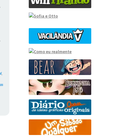
,
,
l
,
,
ras