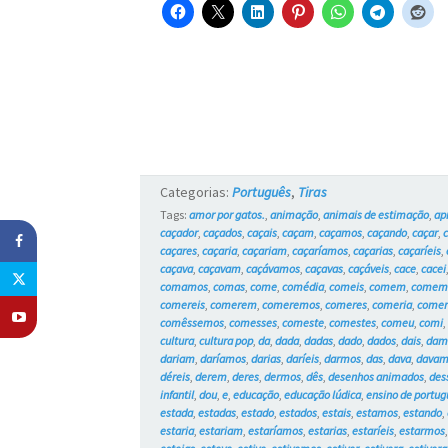
Categorias:
Português
,
Tiras
Tags:
amor por gatos.
,
animação
,
animais de estimação
,
ap
caçador
,
caçados
,
caçais
,
caçam
,
caçamos
,
caçando
,
caçar
,
caçares
,
caçaria
,
caçariam
,
caçaríamos
,
caçarias
,
caçaríeis
,
caçava
,
caçavam
,
caçávamos
,
caçavas
,
caçáveis
,
cace
,
cacei
comamos
,
comas
,
come
,
comédia
,
comeis
,
comem
,
comem
comereis
,
comerem
,
comeremos
,
comeres
,
comeria
,
come
comêssemos
,
comesses
,
comeste
,
comestes
,
comeu
,
comi
cultura
,
cultura pop
,
da
,
dada
,
dadas
,
dado
,
dados
,
dais
,
dam
dariam
,
daríamos
,
darias
,
daríeis
,
darmos
,
das
,
dava
,
dava
déreis
,
derem
,
deres
,
dermos
,
dês
,
desenhos animados
,
des
infantil
,
dou
,
e
,
educação
,
educação lúdica
,
ensino de portug
estada
,
estadas
,
estado
,
estados
,
estais
,
estamos
,
estando
,
estaria
,
estariam
,
estaríamos
,
estarias
,
estaríeis
,
estarmos