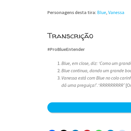
Personagens desta tira:
Blue
,
Vanessa
Transcrição
#ProBlueEntender
Blue, em close, diz: ‘Como um gran
Blue continua, dando um grande boc
Vanessa está com Blue no colo carin
dá uma preguiça!’
. ‘
RRRRRRRRR’
[O