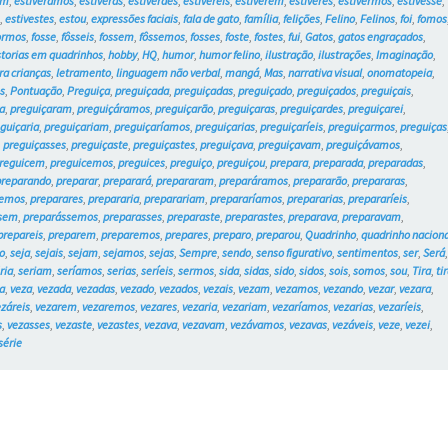
am
,
estivéramos
,
estiveras
,
estiverdes
,
estivéreis
,
estiverem
,
estiveres
,
estivermos
,
estivesse
,
e
,
estivestes
,
estou
,
expressões faciais
,
fala de gato
,
família
,
felições
,
Felino
,
Felinos
,
foi
,
fomos
ormos
,
fosse
,
fôsseis
,
fossem
,
fôssemos
,
fosses
,
foste
,
fostes
,
fui
,
Gatos
,
gatos engraçados
,
storias em quadrinhos
,
hobby
,
HQ
,
humor
,
humor felino
,
ilustração
,
ilustrações
,
Imaginação
,
ra crianças
,
letramento
,
linguagem não verbal
,
mangá
,
Mas
,
narrativa visual
,
onomatopeia
,
s
,
Pontuação
,
Preguiça
,
preguiçada
,
preguiçadas
,
preguiçado
,
preguiçados
,
preguiçais
,
a
,
preguiçaram
,
preguiçáramos
,
preguiçarão
,
preguiçaras
,
preguiçardes
,
preguiçarei
,
guiçaria
,
preguiçariam
,
preguiçaríamos
,
preguiçarias
,
preguiçaríeis
,
preguiçarmos
,
preguiças
,
preguiçasses
,
preguiçaste
,
preguiçastes
,
preguiçava
,
preguiçavam
,
preguiçávamos
,
reguicem
,
preguicemos
,
preguices
,
preguiço
,
preguiçou
,
prepara
,
preparada
,
preparadas
,
preparando
,
preparar
,
preparará
,
prepararam
,
preparáramos
,
prepararão
,
prepararas
,
remos
,
preparares
,
prepararia
,
preparariam
,
prepararíamos
,
prepararias
,
prepararíeis
,
ssem
,
preparássemos
,
preparasses
,
preparaste
,
preparastes
,
preparava
,
preparavam
,
prepareis
,
preparem
,
preparemos
,
prepares
,
preparo
,
preparou
,
Quadrinho
,
quadrinho naciona
o
,
seja
,
sejais
,
sejam
,
sejamos
,
sejas
,
Sempre
,
sendo
,
senso figurativo
,
sentimentos
,
ser
,
Será
ria
,
seriam
,
seríamos
,
serias
,
seríeis
,
sermos
,
sida
,
sidas
,
sido
,
sidos
,
sois
,
somos
,
sou
,
Tira
,
ti
a
,
veza
,
vezada
,
vezadas
,
vezado
,
vezados
,
vezais
,
vezam
,
vezamos
,
vezando
,
vezar
,
vezara
,
ezáreis
,
vezarem
,
vezaremos
,
vezares
,
vezaria
,
vezariam
,
vezaríamos
,
vezarias
,
vezaríeis
,
s
,
vezasses
,
vezaste
,
vezastes
,
vezava
,
vezavam
,
vezávamos
,
vezavas
,
vezáveis
,
veze
,
vezei
,
série