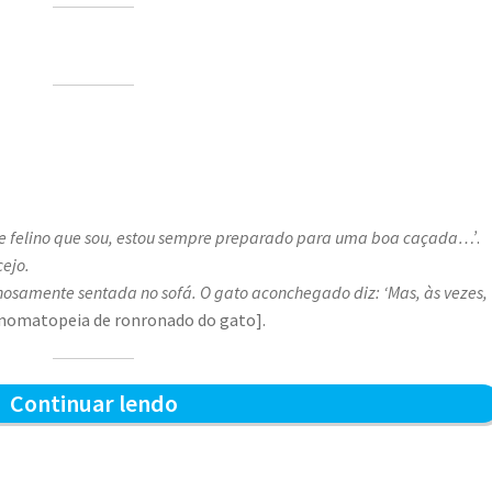
de felino que sou, estou sempre preparado para uma boa caçada…’
.
ejo.
hosamente sentada no sofá. O gato aconchegado diz: ‘Mas, às vezes,
nomatopeia de ronronado do gato].
Preparado
Continuar lendo
para
a