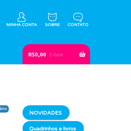
MINHA CONTA
SOBRE
CONTATO
R$
0,00
0 item
ário
NOVIDADES
Quadrinhos e livros