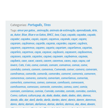
e
os
Gatos
Categorias:
Português
,
Tiras
#6
Tags:
amor por gatos.
,
animação
,
animais de estimação
,
aprendizado
,
Arte
,
as
,
Autor
,
Blue
,
Blue e os Gatos
,
BNCC
,
boa
,
Caça
,
caçada
,
caçadas
,
caçado
,
caçador
,
caçados
,
caçais
,
caçam
,
caçamos
,
caçando
,
caçar
,
caçara
,
caçaram
,
caçáramos
,
caçarão
,
caçaras
,
caçardes
,
caçarei
,
caçáreis
,
caçarem
,
caçaremos
,
caçares
,
caçaria
,
caçariam
,
caçaríamos
,
caçarias
,
caçaríeis
,
caçarmos
,
caças
,
caçasse
,
caçásseis
,
caçassem
,
caçássemos
,
caçasses
,
caçaste
,
caçastes
,
caçava
,
caçavam
,
caçávamos
,
caçavas
,
caçáveis
,
cace
,
cacei
,
caceis
,
cacem
,
cacemos
,
caces
,
caço
,
caçou
,
cat
lovers
,
Cats
,
Colo
,
coma
,
comais
,
comam
,
comamos
,
comas
,
come
,
comédia
,
comeis
,
comem
,
comemos
,
Comendo
,
comer
,
comera
,
comeram
,
comêramos
,
comerão
,
comerás
,
comerdes
,
comerei
,
comereis
,
comerem
,
comeremos
,
comeres
,
comeria
,
comeriam
,
comeríamos
,
comerias
,
comeríeis
,
comermos
,
comes
,
comesse
,
comêsseis
,
comessem
,
comêssemos
,
comesses
,
comeste
,
comestes
,
comeu
,
comi
,
comia
,
comiam
,
comíamos
,
comias
,
Comida
,
comidas
,
comido
,
comidos
,
comíeis
,
Como
,
cultura
,
cultura pop
,
da
,
dada
,
dadas
,
dado
,
dados
,
dais
,
damos
,
dando
,
dão
,
dar
,
dará
,
darão
,
darás
,
dardes
,
darei
,
dareis
,
darem
,
daremos
,
dares
,
daria
,
dariam
,
daríamos
,
darias
,
daríeis
,
darmos
,
das
,
dava
,
davam
,