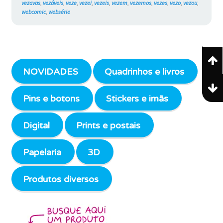
vezavas
,
vezáveis
,
veze
,
vezei
,
vezeis
,
vezem
,
vezemos
,
vezes
,
vezo
,
vezou
,
webcomic
,
websérie
NOVIDADES
Quadrinhos e livros
Pins e botons
Stickers e imãs
Digital
Prints e postais
Papelaria
3D
Produtos diversos