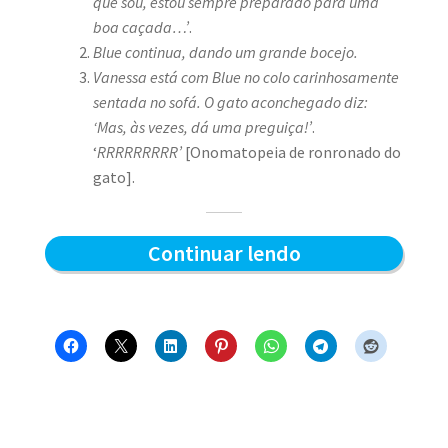
que sou, estou sempre preparado para uma
boa caçada…’
.
Blue continua, dando um grande bocejo.
Vanessa está com Blue no colo carinhosamente
sentada no sofá. O gato aconchegado diz:
‘Mas, às vezes, dá uma preguiça!’
.
‘
RRRRRRRRR’
[Onomatopeia de ronronado do
gato].
Preparado
Continuar lendo
para
a
caçada?
–
Blue