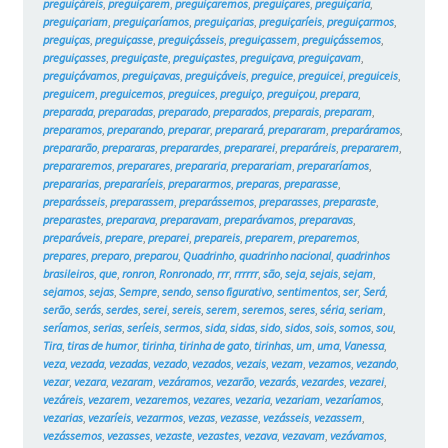
preguiçáreis
,
preguiçarem
,
preguiçaremos
,
preguiçares
,
preguiçaria
,
preguiçariam
,
preguiçaríamos
,
preguiçarias
,
preguiçaríeis
,
preguiçarmos
,
preguiças
,
preguiçasse
,
preguiçásseis
,
preguiçassem
,
preguiçássemos
,
preguiçasses
,
preguiçaste
,
preguiçastes
,
preguiçava
,
preguiçavam
,
preguiçávamos
,
preguiçavas
,
preguiçáveis
,
preguice
,
preguicei
,
preguiceis
,
preguicem
,
preguicemos
,
preguices
,
preguiço
,
preguiçou
,
prepara
,
preparada
,
preparadas
,
preparado
,
preparados
,
preparais
,
preparam
,
preparamos
,
preparando
,
preparar
,
preparará
,
prepararam
,
preparáramos
,
prepararão
,
prepararas
,
preparardes
,
prepararei
,
preparáreis
,
prepararem
,
prepararemos
,
preparares
,
prepararia
,
preparariam
,
prepararíamos
,
prepararias
,
prepararíeis
,
prepararmos
,
preparas
,
preparasse
,
preparásseis
,
preparassem
,
preparássemos
,
preparasses
,
preparaste
,
preparastes
,
preparava
,
preparavam
,
preparávamos
,
preparavas
,
preparáveis
,
prepare
,
preparei
,
prepareis
,
preparem
,
preparemos
,
prepares
,
preparo
,
preparou
,
Quadrinho
,
quadrinho nacional
,
quadrinhos
brasileiros
,
que
,
ronron
,
Ronronado
,
rrr
,
rrrrrr
,
são
,
seja
,
sejais
,
sejam
,
sejamos
,
sejas
,
Sempre
,
sendo
,
senso figurativo
,
sentimentos
,
ser
,
Será
,
serão
,
serás
,
serdes
,
serei
,
sereis
,
serem
,
seremos
,
seres
,
séria
,
seriam
,
seríamos
,
serias
,
seríeis
,
sermos
,
sida
,
sidas
,
sido
,
sidos
,
sois
,
somos
,
sou
,
Tira
,
tiras de humor
,
tirinha
,
tirinha de gato
,
tirinhas
,
um
,
uma
,
Vanessa
,
veza
,
vezada
,
vezadas
,
vezado
,
vezados
,
vezais
,
vezam
,
vezamos
,
vezando
,
vezar
,
vezara
,
vezaram
,
vezáramos
,
vezarão
,
vezarás
,
vezardes
,
vezarei
,
vezáreis
,
vezarem
,
vezaremos
,
vezares
,
vezaria
,
vezariam
,
vezaríamos
,
vezarias
,
vezaríeis
,
vezarmos
,
vezas
,
vezasse
,
vezásseis
,
vezassem
,
vezássemos
,
vezasses
,
vezaste
,
vezastes
,
vezava
,
vezavam
,
vezávamos
,