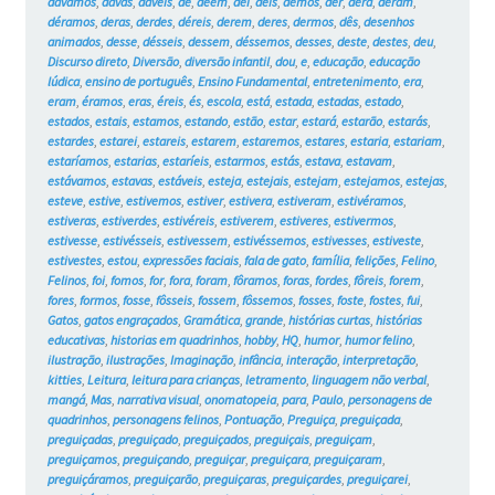
dávamos
,
davas
,
dáveis
,
de
,
dêem
,
dei
,
deis
,
demos
,
der
,
dera
,
deram
,
déramos
,
deras
,
derdes
,
déreis
,
derem
,
deres
,
dermos
,
dês
,
desenhos
animados
,
desse
,
désseis
,
dessem
,
déssemos
,
desses
,
deste
,
destes
,
deu
,
Discurso direto
,
Diversão
,
diversão infantil
,
dou
,
e
,
educação
,
educação
lúdica
,
ensino de português
,
Ensino Fundamental
,
entretenimento
,
era
,
eram
,
éramos
,
eras
,
éreis
,
és
,
escola
,
está
,
estada
,
estadas
,
estado
,
estados
,
estais
,
estamos
,
estando
,
estão
,
estar
,
estará
,
estarão
,
estarás
,
estardes
,
estarei
,
estareis
,
estarem
,
estaremos
,
estares
,
estaria
,
estariam
,
estaríamos
,
estarias
,
estaríeis
,
estarmos
,
estás
,
estava
,
estavam
,
estávamos
,
estavas
,
estáveis
,
esteja
,
estejais
,
estejam
,
estejamos
,
estejas
,
esteve
,
estive
,
estivemos
,
estiver
,
estivera
,
estiveram
,
estivéramos
,
estiveras
,
estiverdes
,
estivéreis
,
estiverem
,
estiveres
,
estivermos
,
estivesse
,
estivésseis
,
estivessem
,
estivéssemos
,
estivesses
,
estiveste
,
estivestes
,
estou
,
expressões faciais
,
fala de gato
,
família
,
felições
,
Felino
,
Felinos
,
foi
,
fomos
,
for
,
fora
,
foram
,
fôramos
,
foras
,
fordes
,
fôreis
,
forem
,
fores
,
formos
,
fosse
,
fôsseis
,
fossem
,
fôssemos
,
fosses
,
foste
,
fostes
,
fui
,
Gatos
,
gatos engraçados
,
Gramática
,
grande
,
histórias curtas
,
histórias
educativas
,
historias em quadrinhos
,
hobby
,
HQ
,
humor
,
humor felino
,
ilustração
,
ilustrações
,
Imaginação
,
infância
,
interação
,
interpretação
,
kitties
,
Leitura
,
leitura para crianças
,
letramento
,
linguagem não verbal
,
mangá
,
Mas
,
narrativa visual
,
onomatopeia
,
para
,
Paulo
,
personagens de
quadrinhos
,
personagens felinos
,
Pontuação
,
Preguiça
,
preguiçada
,
preguiçadas
,
preguiçado
,
preguiçados
,
preguiçais
,
preguiçam
,
preguiçamos
,
preguiçando
,
preguiçar
,
preguiçara
,
preguiçaram
,
preguiçáramos
,
preguiçarão
,
preguiçaras
,
preguiçardes
,
preguiçarei
,