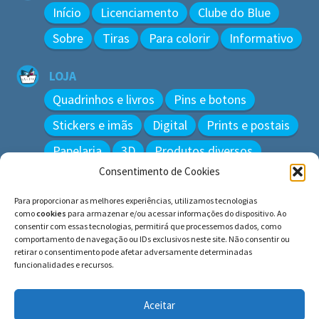
Início
Licenciamento
Clube do Blue
Sobre
Tiras
Para colorir
Informativo
LOJA
Quadrinhos e livros
Pins e botons
Stickers e imãs
Digital
Prints e postais
Papelaria
3D
Produtos diversos
Consentimento de Cookies
BUSCAR
Para proporcionar as melhores experiências, utilizamos tecnologias
Pesquisar
como
cookies
para armazenar e/ou acessar informações do dispositivo. Ao
por:
consentir com essas tecnologias, permitirá que processemos dados, como
comportamento de navegação ou IDs exclusivos neste site. Não consentir ou
retirar o consentimento pode afetar adversamente determinadas
funcionalidades e recursos.
© BLUE e os gatos ∙ todos os direitos reservados.
Histórias inspiradas em gatos reais. Adote e cuide dos
Aceitar