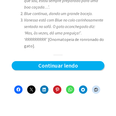
que sou, estou sempre preparado para uma
boa caçada…’
.
Blue continua, dando um grande bocejo.
Vanessa está com Blue no colo carinhosamente
sentada no sofá. O gato aconchegado diz:
‘Mas, às vezes, dá uma preguiça!’
.
‘
RRRRRRRRR’
[Onomatopeia de ronronado do
gato].
Preparado
Continuar lendo
para
a
caçada?
–
Blue