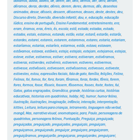
dávamos
,
davas
,
dáveis
,
de
,
dêem
,
dei
,
deis
,
demos
,
der
,
dera
,
deram
,
déramos
,
deras
,
derdes
,
déreis
,
derem
,
deres
,
dermos
,
dês
,
desenhos
animados
,
desse
,
désseis
,
dessem
,
déssemos
,
desses
,
deste
,
destes
,
deu
,
Discurso direto
,
Diversão
,
diversão infantil
,
dou
,
e
,
educação
,
educação
lúdica
,
ensino de português
,
Ensino Fundamental
,
entretenimento
,
era
,
eram
,
éramos
,
eras
,
éreis
,
és
,
escola
,
está
,
estada
,
estadas
,
estado
,
estados
,
estais
,
estamos
,
estando
,
estão
,
estar
,
estará
,
estarão
,
estarás
,
estardes
,
estarei
,
estareis
,
estarem
,
estaremos
,
estares
,
estaria
,
estariam
,
estaríamos
,
estarias
,
estaríeis
,
estarmos
,
estás
,
estava
,
estavam
,
estávamos
,
estavas
,
estáveis
,
esteja
,
estejais
,
estejam
,
estejamos
,
estejas
,
esteve
,
estive
,
estivemos
,
estiver
,
estivera
,
estiveram
,
estivéramos
,
estiveras
,
estiverdes
,
estivéreis
,
estiverem
,
estiveres
,
estivermos
,
estivesse
,
estivésseis
,
estivessem
,
estivéssemos
,
estivesses
,
estiveste
,
estivestes
,
estou
,
expressões faciais
,
fala de gato
,
família
,
felições
,
Felino
,
Felinos
,
foi
,
fomos
,
for
,
fora
,
foram
,
fôramos
,
foras
,
fordes
,
fôreis
,
forem
,
fores
,
formos
,
fosse
,
fôsseis
,
fossem
,
fôssemos
,
fosses
,
foste
,
fostes
,
fui
,
Gatos
,
gatos engraçados
,
Gramática
,
grande
,
histórias curtas
,
histórias
educativas
,
historias em quadrinhos
,
hobby
,
HQ
,
humor
,
humor felino
,
ilustração
,
ilustrações
,
Imaginação
,
infância
,
interação
,
interpretação
,
kitties
,
Leitura
,
leitura para crianças
,
letramento
,
linguagem não verbal
,
mangá
,
Mas
,
narrativa visual
,
onomatopeia
,
para
,
Paulo
,
personagens de
quadrinhos
,
personagens felinos
,
Pontuação
,
Preguiça
,
preguiçada
,
preguiçadas
,
preguiçado
,
preguiçados
,
preguiçais
,
preguiçam
,
preguiçamos
,
preguiçando
,
preguiçar
,
preguiçara
,
preguiçaram
,
preguiçáramos
,
preguiçarão
,
preguiçaras
,
preguiçardes
,
preguiçarei
,