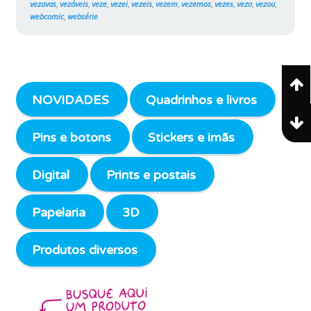
vezavas
,
vezáveis
,
veze
,
vezei
,
vezeis
,
vezem
,
vezemos
,
vezes
,
vezo
,
vezou
,
webcomic
,
websérie
NOVIDADES
Quadrinhos e livros
Pins e botons
Stickers e imãs
Digital
Prints e postais
Papelaria
3D
Produtos diversos