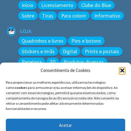
Início
Licenciamento
Clube do Blue
Sobre
Tiras
Para colorir
Informativo
LOJA
Quadrinhos e livros
Pins e botons
Stickers e imãs
Digital
Prints e postais
Papelaria
3D
Produtos diversos
Consentimento de Cookies
BUSCAR
Para proporcionar as melhores experiências, utilizamos tecnologias
Pesquisar
como
cookies
para armazenar e/ou acessar informações do dispositivo. Ao
por:
consentir com essas tecnologias, permitirá que processemos dados, como
comportamento de navegação ou IDs exclusivos neste site. Não consentir ou
retirar o consentimento pode afetar adversamente determinadas
funcionalidades e recursos.
© BLUE e os gatos ∙ todos os direitos reservados.
Histórias inspiradas em gatos reais. Adote e cuide dos
Aceitar