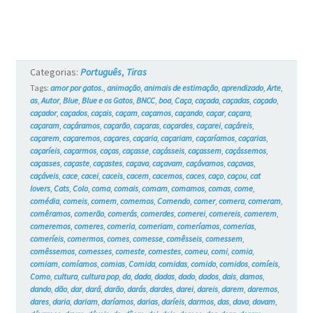
e
os
Gatos
Categorias:
Português
,
Tiras
#6
Tags:
amor por gatos.
,
animação
,
animais de estimação
,
aprendizado
,
Arte
,
as
,
Autor
,
Blue
,
Blue e os Gatos
,
BNCC
,
boa
,
Caça
,
caçada
,
caçadas
,
caçado
,
caçador
,
caçados
,
caçais
,
caçam
,
caçamos
,
caçando
,
caçar
,
caçara
,
caçaram
,
caçáramos
,
caçarão
,
caçaras
,
caçardes
,
caçarei
,
caçáreis
,
caçarem
,
caçaremos
,
caçares
,
caçaria
,
caçariam
,
caçaríamos
,
caçarias
,
caçaríeis
,
caçarmos
,
caças
,
caçasse
,
caçásseis
,
caçassem
,
caçássemos
,
caçasses
,
caçaste
,
caçastes
,
caçava
,
caçavam
,
caçávamos
,
caçavas
,
caçáveis
,
cace
,
cacei
,
caceis
,
cacem
,
cacemos
,
caces
,
caço
,
caçou
,
cat
lovers
,
Cats
,
Colo
,
coma
,
comais
,
comam
,
comamos
,
comas
,
come
,
comédia
,
comeis
,
comem
,
comemos
,
Comendo
,
comer
,
comera
,
comeram
,
comêramos
,
comerão
,
comerás
,
comerdes
,
comerei
,
comereis
,
comerem
,
comeremos
,
comeres
,
comeria
,
comeriam
,
comeríamos
,
comerias
,
comeríeis
,
comermos
,
comes
,
comesse
,
comêsseis
,
comessem
,
comêssemos
,
comesses
,
comeste
,
comestes
,
comeu
,
comi
,
comia
,
comiam
,
comíamos
,
comias
,
Comida
,
comidas
,
comido
,
comidos
,
comíeis
,
Como
,
cultura
,
cultura pop
,
da
,
dada
,
dadas
,
dado
,
dados
,
dais
,
damos
,
dando
,
dão
,
dar
,
dará
,
darão
,
darás
,
dardes
,
darei
,
dareis
,
darem
,
daremos
,
dares
,
daria
,
dariam
,
daríamos
,
darias
,
daríeis
,
darmos
,
das
,
dava
,
davam
,