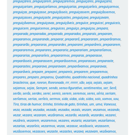
preguiçáreis
,
preguiçarem
,
preguiçaremos
,
preguiçares
,
preguiçaria
,
preguiçariam
,
preguiçaríamos
,
preguiçarias
,
preguiçaríeis
,
preguiçarmos
,
preguiças
,
preguiçasse
,
preguiçásseis
,
preguiçassem
,
preguiçássemos
,
preguiçasses
,
preguiçaste
,
preguiçastes
,
preguiçava
,
preguiçavam
,
preguiçávamos
,
preguiçavas
,
preguiçáveis
,
preguice
,
preguicei
,
preguiceis
,
preguicem
,
preguicemos
,
preguices
,
preguiço
,
preguiçou
,
prepara
,
preparada
,
preparadas
,
preparado
,
preparados
,
preparais
,
preparam
,
preparamos
,
preparando
,
preparar
,
preparará
,
prepararam
,
preparáramos
,
prepararão
,
prepararas
,
preparardes
,
prepararei
,
preparáreis
,
prepararem
,
prepararemos
,
preparares
,
prepararia
,
preparariam
,
prepararíamos
,
prepararias
,
prepararíeis
,
prepararmos
,
preparas
,
preparasse
,
preparásseis
,
preparassem
,
preparássemos
,
preparasses
,
preparaste
,
preparastes
,
preparava
,
preparavam
,
preparávamos
,
preparavas
,
preparáveis
,
prepare
,
preparei
,
prepareis
,
preparem
,
preparemos
,
prepares
,
preparo
,
preparou
,
Quadrinho
,
quadrinho nacional
,
quadrinhos
brasileiros
,
que
,
ronron
,
Ronronado
,
rrr
,
rrrrrr
,
são
,
seja
,
sejais
,
sejam
,
sejamos
,
sejas
,
Sempre
,
sendo
,
senso figurativo
,
sentimentos
,
ser
,
Será
,
serão
,
serás
,
serdes
,
serei
,
sereis
,
serem
,
seremos
,
seres
,
séria
,
seriam
,
seríamos
,
serias
,
seríeis
,
sermos
,
sida
,
sidas
,
sido
,
sidos
,
sois
,
somos
,
sou
,
Tira
,
tiras de humor
,
tirinha
,
tirinha de gato
,
tirinhas
,
um
,
uma
,
Vanessa
,
veza
,
vezada
,
vezadas
,
vezado
,
vezados
,
vezais
,
vezam
,
vezamos
,
vezando
,
vezar
,
vezara
,
vezaram
,
vezáramos
,
vezarão
,
vezarás
,
vezardes
,
vezarei
,
vezáreis
,
vezarem
,
vezaremos
,
vezares
,
vezaria
,
vezariam
,
vezaríamos
,
vezarias
,
vezaríeis
,
vezarmos
,
vezas
,
vezasse
,
vezásseis
,
vezassem
,
vezássemos
,
vezasses
,
vezaste
,
vezastes
,
vezava
,
vezavam
,
vezávamos
,