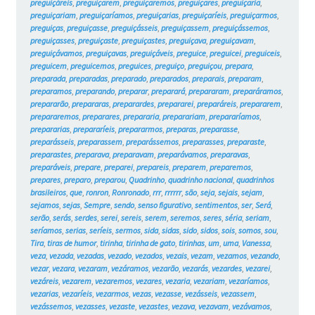
preguiçáreis
,
preguiçarem
,
preguiçaremos
,
preguiçares
,
preguiçaria
,
preguiçariam
,
preguiçaríamos
,
preguiçarias
,
preguiçaríeis
,
preguiçarmos
,
preguiças
,
preguiçasse
,
preguiçásseis
,
preguiçassem
,
preguiçássemos
,
preguiçasses
,
preguiçaste
,
preguiçastes
,
preguiçava
,
preguiçavam
,
preguiçávamos
,
preguiçavas
,
preguiçáveis
,
preguice
,
preguicei
,
preguiceis
,
preguicem
,
preguicemos
,
preguices
,
preguiço
,
preguiçou
,
prepara
,
preparada
,
preparadas
,
preparado
,
preparados
,
preparais
,
preparam
,
preparamos
,
preparando
,
preparar
,
preparará
,
prepararam
,
preparáramos
,
prepararão
,
prepararas
,
preparardes
,
prepararei
,
preparáreis
,
prepararem
,
prepararemos
,
preparares
,
prepararia
,
preparariam
,
prepararíamos
,
prepararias
,
prepararíeis
,
prepararmos
,
preparas
,
preparasse
,
preparásseis
,
preparassem
,
preparássemos
,
preparasses
,
preparaste
,
preparastes
,
preparava
,
preparavam
,
preparávamos
,
preparavas
,
preparáveis
,
prepare
,
preparei
,
prepareis
,
preparem
,
preparemos
,
prepares
,
preparo
,
preparou
,
Quadrinho
,
quadrinho nacional
,
quadrinhos
brasileiros
,
que
,
ronron
,
Ronronado
,
rrr
,
rrrrrr
,
são
,
seja
,
sejais
,
sejam
,
sejamos
,
sejas
,
Sempre
,
sendo
,
senso figurativo
,
sentimentos
,
ser
,
Será
,
serão
,
serás
,
serdes
,
serei
,
sereis
,
serem
,
seremos
,
seres
,
séria
,
seriam
,
seríamos
,
serias
,
seríeis
,
sermos
,
sida
,
sidas
,
sido
,
sidos
,
sois
,
somos
,
sou
,
Tira
,
tiras de humor
,
tirinha
,
tirinha de gato
,
tirinhas
,
um
,
uma
,
Vanessa
,
veza
,
vezada
,
vezadas
,
vezado
,
vezados
,
vezais
,
vezam
,
vezamos
,
vezando
,
vezar
,
vezara
,
vezaram
,
vezáramos
,
vezarão
,
vezarás
,
vezardes
,
vezarei
,
vezáreis
,
vezarem
,
vezaremos
,
vezares
,
vezaria
,
vezariam
,
vezaríamos
,
vezarias
,
vezaríeis
,
vezarmos
,
vezas
,
vezasse
,
vezásseis
,
vezassem
,
vezássemos
,
vezasses
,
vezaste
,
vezastes
,
vezava
,
vezavam
,
vezávamos
,