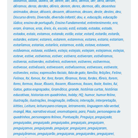
dávamos
,
davas
,
dáveis
,
de
,
dêem
,
dei
,
deis
,
demos
,
der
,
dera
,
deram
,
déramos
,
deras
,
derdes
,
déreis
,
derem
,
deres
,
dermos
,
dês
,
desenhos
animados
,
desse
,
désseis
,
dessem
,
déssemos
,
desses
,
deste
,
destes
,
deu
,
Discurso direto
,
Diversão
,
diversão infantil
,
dou
,
e
,
educação
,
educação
lúdica
,
ensino de português
,
Ensino Fundamental
,
entretenimento
,
era
,
eram
,
éramos
,
eras
,
éreis
,
és
,
escola
,
está
,
estada
,
estadas
,
estado
,
estados
,
estais
,
estamos
,
estando
,
estão
,
estar
,
estará
,
estarão
,
estarás
,
estardes
,
estarei
,
estareis
,
estarem
,
estaremos
,
estares
,
estaria
,
estariam
,
estaríamos
,
estarias
,
estaríeis
,
estarmos
,
estás
,
estava
,
estavam
,
estávamos
,
estavas
,
estáveis
,
esteja
,
estejais
,
estejam
,
estejamos
,
estejas
,
esteve
,
estive
,
estivemos
,
estiver
,
estivera
,
estiveram
,
estivéramos
,
estiveras
,
estiverdes
,
estivéreis
,
estiverem
,
estiveres
,
estivermos
,
estivesse
,
estivésseis
,
estivessem
,
estivéssemos
,
estivesses
,
estiveste
,
estivestes
,
estou
,
expressões faciais
,
fala de gato
,
família
,
felições
,
Felino
,
Felinos
,
foi
,
fomos
,
for
,
fora
,
foram
,
fôramos
,
foras
,
fordes
,
fôreis
,
forem
,
fores
,
formos
,
fosse
,
fôsseis
,
fossem
,
fôssemos
,
fosses
,
foste
,
fostes
,
fui
,
Gatos
,
gatos engraçados
,
Gramática
,
grande
,
histórias curtas
,
histórias
educativas
,
historias em quadrinhos
,
hobby
,
HQ
,
humor
,
humor felino
,
ilustração
,
ilustrações
,
Imaginação
,
infância
,
interação
,
interpretação
,
kitties
,
Leitura
,
leitura para crianças
,
letramento
,
linguagem não verbal
,
mangá
,
Mas
,
narrativa visual
,
onomatopeia
,
para
,
Paulo
,
personagens de
quadrinhos
,
personagens felinos
,
Pontuação
,
Preguiça
,
preguiçada
,
preguiçadas
,
preguiçado
,
preguiçados
,
preguiçais
,
preguiçam
,
preguiçamos
,
preguiçando
,
preguiçar
,
preguiçara
,
preguiçaram
,
preguiçáramos
,
preguiçarão
,
preguiçaras
,
preguiçardes
,
preguiçarei
,