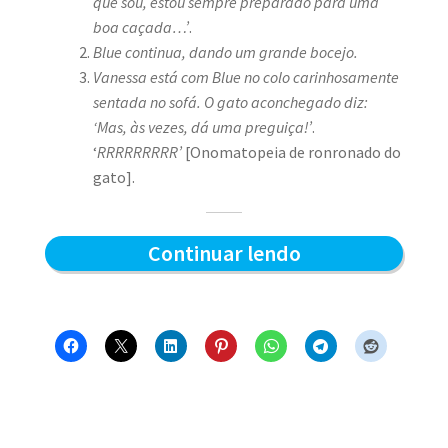
que sou, estou sempre preparado para uma
boa caçada…’
.
Blue continua, dando um grande bocejo.
Vanessa está com Blue no colo carinhosamente
sentada no sofá. O gato aconchegado diz:
‘Mas, às vezes, dá uma preguiça!’
.
‘
RRRRRRRRR’
[Onomatopeia de ronronado do
gato].
Preparado
Continuar lendo
para
a
caçada?
–
Blue