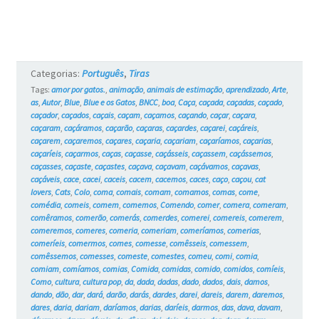
e
os
Gatos
Categorias:
Português
,
Tiras
#6
Tags:
amor por gatos.
,
animação
,
animais de estimação
,
aprendizado
,
Arte
,
as
,
Autor
,
Blue
,
Blue e os Gatos
,
BNCC
,
boa
,
Caça
,
caçada
,
caçadas
,
caçado
,
caçador
,
caçados
,
caçais
,
caçam
,
caçamos
,
caçando
,
caçar
,
caçara
,
caçaram
,
caçáramos
,
caçarão
,
caçaras
,
caçardes
,
caçarei
,
caçáreis
,
caçarem
,
caçaremos
,
caçares
,
caçaria
,
caçariam
,
caçaríamos
,
caçarias
,
caçaríeis
,
caçarmos
,
caças
,
caçasse
,
caçásseis
,
caçassem
,
caçássemos
,
caçasses
,
caçaste
,
caçastes
,
caçava
,
caçavam
,
caçávamos
,
caçavas
,
caçáveis
,
cace
,
cacei
,
caceis
,
cacem
,
cacemos
,
caces
,
caço
,
caçou
,
cat
lovers
,
Cats
,
Colo
,
coma
,
comais
,
comam
,
comamos
,
comas
,
come
,
comédia
,
comeis
,
comem
,
comemos
,
Comendo
,
comer
,
comera
,
comeram
,
comêramos
,
comerão
,
comerás
,
comerdes
,
comerei
,
comereis
,
comerem
,
comeremos
,
comeres
,
comeria
,
comeriam
,
comeríamos
,
comerias
,
comeríeis
,
comermos
,
comes
,
comesse
,
comêsseis
,
comessem
,
comêssemos
,
comesses
,
comeste
,
comestes
,
comeu
,
comi
,
comia
,
comiam
,
comíamos
,
comias
,
Comida
,
comidas
,
comido
,
comidos
,
comíeis
,
Como
,
cultura
,
cultura pop
,
da
,
dada
,
dadas
,
dado
,
dados
,
dais
,
damos
,
dando
,
dão
,
dar
,
dará
,
darão
,
darás
,
dardes
,
darei
,
dareis
,
darem
,
daremos
,
dares
,
daria
,
dariam
,
daríamos
,
darias
,
daríeis
,
darmos
,
das
,
dava
,
davam
,