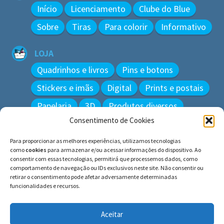
Início
Licenciamento
Clube do Blue
Sobre
Tiras
Para colorir
Informativo
LOJA
Quadrinhos e livros
Pins e botons
Stickers e imãs
Digital
Prints e postais
Papelaria
3D
Produtos diversos
Consentimento de Cookies
BUSCAR
Para proporcionar as melhores experiências, utilizamos tecnologias
Pesquisar
como
cookies
para armazenar e/ou acessar informações do dispositivo. Ao
por:
consentir com essas tecnologias, permitirá que processemos dados, como
comportamento de navegação ou IDs exclusivos neste site. Não consentir ou
retirar o consentimento pode afetar adversamente determinadas
funcionalidades e recursos.
© BLUE e os gatos ∙ todos os direitos reservados.
Histórias inspiradas em gatos reais. Adote e cuide dos
Aceitar