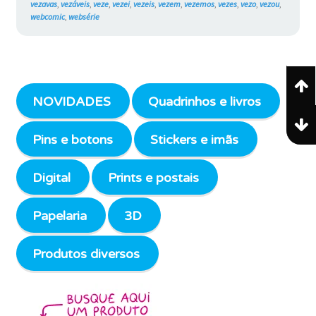
vezavas
,
vezáveis
,
veze
,
vezei
,
vezeis
,
vezem
,
vezemos
,
vezes
,
vezo
,
vezou
,
webcomic
,
websérie
NOVIDADES
Quadrinhos e livros
Pins e botons
Stickers e imãs
Digital
Prints e postais
Papelaria
3D
Produtos diversos