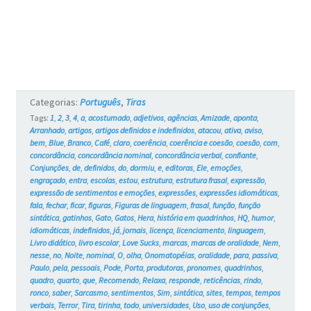
e
os
Gatos
#725
Categorias:
Português
,
Tiras
Tags:
1
,
2
,
3
,
4
,
a
,
acostumado
,
adjetivos
,
agências
,
Amizade
,
aponta
,
Arranhado
,
artigos
,
artigos definidos e indefinidos
,
atacou
,
ativa
,
aviso
,
bem
,
Blue
,
Branco
,
Café
,
claro
,
coerência
,
coerência e coesão
,
coesão
,
com
,
concordância
,
concordância nominal
,
concordância verbal
,
confiante
,
Conjunções
,
de
,
definidos
,
do
,
dormiu
,
e
,
editoras
,
Ele
,
emoções
,
engraçado
,
entra
,
escolas
,
estou
,
estrutura
,
estrutura frasal
,
expressão
,
expressão de sentimentos e emoções
,
expressões
,
expressões idiomáticas
,
fala
,
fechar
,
ficar
,
figuras
,
Figuras de linguagem
,
frasal
,
função
,
função
sintática
,
gatinhos
,
Gato
,
Gatos
,
Hera
,
história em quadrinhos
,
HQ
,
humor
,
idiomáticas
,
indefinidos
,
já
,
jornais
,
licença
,
licenciamento
,
linguagem
,
Livro didático
,
livro escolar
,
Love Sucks
,
marcas
,
marcas de oralidade
,
Nem
,
nesse
,
no
,
Noite
,
nominal
,
O
,
olha
,
Onomatopéias
,
oralidade
,
para
,
passiva
,
Paulo
,
pela
,
pessoais
,
Pode
,
Porta
,
produtoras
,
pronomes
,
quadrinhos
,
quadro
,
quarto
,
que
,
Recomendo
,
Relaxa
,
responde
,
reticências
,
rindo
,
ronco
,
saber
,
Sarcasmo
,
sentimentos
,
Sim
,
sintática
,
sites
,
tempos
,
tempos
verbais
,
Terror
,
Tira
,
tirinha
,
todo
,
universidades
,
Uso
,
uso de conjunções
,