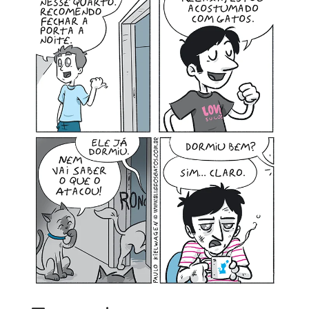
MINHA CONTA
CARRINHO
Search Button
Search
for: