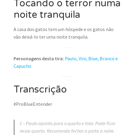
Tocando o terror numa
noite tranquila
A casa dos gatos tem um hóspede e os gatos não
vão deixá-lo ter uma noite tranquila.
Personagens desta tira:
Paulo, Vini, Blue, Branco e
Capucho
Transcrição
#ProBlueEntender
1 – Paulo aponta para o quarto e fala: Pode ficar
nesse quarto. Recomendo fechar a porta a noite.