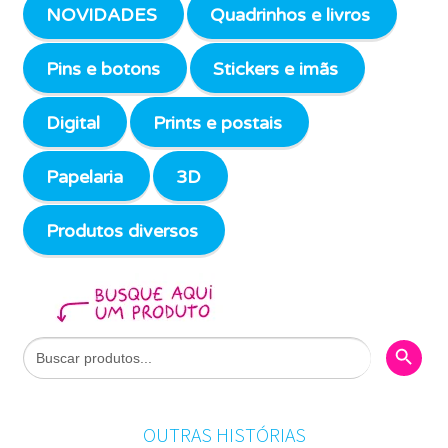
NOVIDADES
Quadrinhos e livros
Pins e botons
Stickers e imãs
Digital
Prints e postais
Papelaria
3D
Produtos diversos
Search Butto
Search
for:
OUTRAS HISTÓRIAS