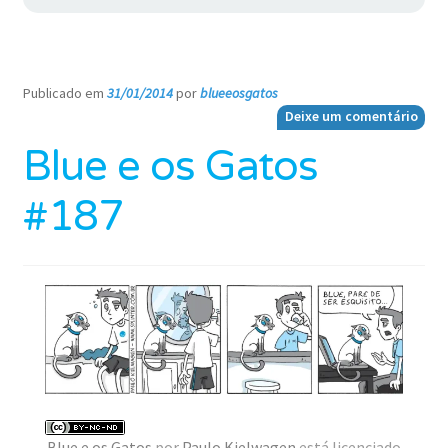
Publicado em
31/01/2014
por
blueeosgatos
—
Deixe um comentário
Blue e os Gatos
#187
Blue e os Gatos
por
Paulo Kielwagen
está licenciado