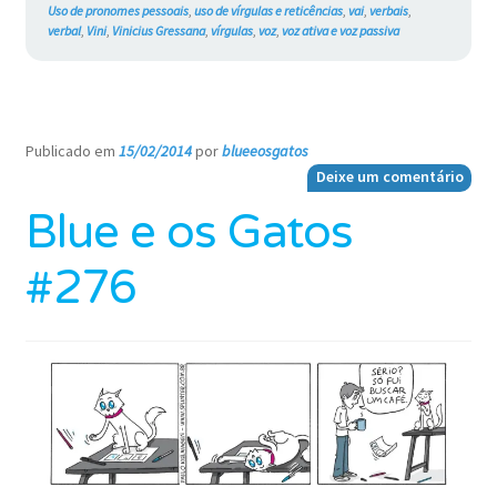
Uso de pronomes pessoais
,
uso de vírgulas e reticências
,
vai
,
verbais
,
verbal
,
Vini
,
Vinicius Gressana
,
vírgulas
,
voz
,
voz ativa e voz passiva
Publicado em
15/02/2014
por
blueeosgatos
—
Deixe um comentário
Blue e os Gatos
#276