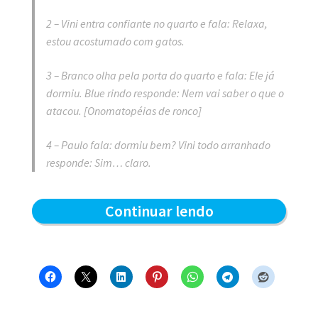
2 – Vini entra confiante no quarto e fala: Relaxa,
estou acostumado com gatos.
3 – Branco olha pela porta do quarto e fala: Ele já
dormiu. Blue rindo responde: Nem vai saber o que o
atacou.
[Onomatopéias de ronco]
4 – Paulo fala: dormiu bem? Vini todo arranhado
responde: Sim… claro.
Uma
Continuar lendo
noite
tranquila
–
Blue