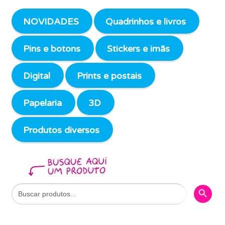
NOVIDADES
Quadrinhos e livros
Pins e botons
Stickers e imãs
Digital
Prints e postais
Papelaria
3D
Produtos diversos
Search Butto
Search
for: