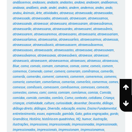
andássemos
,
andasses
,
andaste
,
andastes
,
andava
,
andavam
,
andávamos
,
andavas
,
andáveis
,
ande
,
andei
,
andeis
,
andem
,
andemos
,
andes
,
ando
,
andou
,
Animais
,
Arte
,
atividades
,
atravessa
,
atravessada
,
atravessadas
,
atravessado
,
atravessados
,
atravessais
,
atravessam
,
atravessamos
,
atravessando
,
atravessar
,
atravessara
,
atravessaram
,
atravessáramos
,
atravessarão
,
atravessaras
,
atravessardes
,
atravessarei
,
atravessáreis
,
atravessarem
,
atravessaremos
,
atravessares
,
atravessaria
,
atravessariam
,
atravessaríamos
,
atravessarias
,
atravessaríeis
,
atravessarmos
,
atravessas
,
atravessasse
,
atravessásseis
,
atravessassem
,
atravessássemos
,
atravessasses
,
atravessaste
,
atravessastes
,
atravessava
,
atravessavam
,
atravessávamos
,
atravessavas
,
atravessáveis
,
atravesse
,
atravessei
,
atravesseis
,
atravessem
,
atravessemos
,
atravesses
,
atravesso
,
atravessou
,
Blue
,
coma
,
comais
,
comam
,
comamos
,
comas
,
come
,
comeis
,
comem
,
comemos
,
Comendo
,
comer
,
comera
,
comeram
,
comêramos
,
comerão
,
comerás
,
comerdes
,
comerei
,
comereis
,
comerem
,
comeremos
,
comeres
,
comeria
,
comeriam
,
comeríamos
,
comerias
,
comeríeis
,
comermos
,
comes
,
comesse
,
comêsseis
,
comessem
,
comêssemos
,
comesses
,
comeste
,
comestes
,
comeu
,
comi
,
comia
,
comiam
,
comíamos
,
comias
,
Comida
,
comidas
,
comido
,
comidos
,
comíeis
,
Como
,
contexto
,
cotidiano
,
Criança
,
crianças
,
criatividade
,
cultura
,
curiosidade
,
desenhar
,
Desenho
,
diálogo
,
diálogo direto
,
diálogos
,
Diversão
,
educação
,
ensino
,
Ensino Fundamental
,
entretenimento
,
esses
,
expressão
,
gambás
,
Gato
,
gatos engraçados
,
gordo
,
Gramática
,
História
,
história em quadrinhos
,
HQ
,
humor
,
ilustração
,
ilustrações
,
impressiona
,
impressionada
,
impressionadas
,
impressionado
,
impressionados
,
impressionais
,
impressionam
,
impressionamos
,