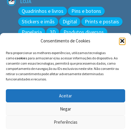
LOJA
Quadrinhos e livros
Pins e botons
Stickers e imãs
Digital
Prints e postais
Papelaria
3D
Produtos diversos
Consentimento de Cookies
BUSCAR
Para proporcionar as melhores experiências, utilizamos tecnologias
Pesquisar
como
cookies
para armazenar e/ou acessar informações do dispositivo. Ao
por:
consentir com essas tecnologias, permitirá que processemos dados, como
comportamento de navegação ou IDs exclusivos neste site. Não consentir ou
retirar o consentimento pode afetar adversamente determinadas
funcionalidades e recursos.
© BLUE e os gatos ∙ todos os direitos reservados.
Histórias inspiradas em gatos reais. Adote e cuide dos
Aceitar
gatos!
Negar
Preferências
0
Pesquisar
Pesquisar