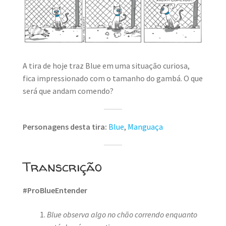
MINHA CONTA
CARRINHO
Search Button
Search
for:
A tira de hoje traz Blue em uma situação curiosa,
fica impressionado com o tamanho do gambá. O que
será que andam comendo?
Personagens desta tira:
Blue
,
Manguaça
Transcrição
#ProBlueEntender
Blue observa algo no chão correndo enquanto