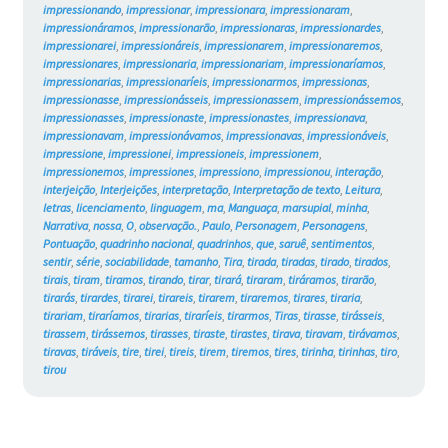
impressionando
,
impressionar
,
impressionara
,
impressionaram
,
impressionáramos
,
impressionarão
,
impressionaras
,
impressionardes
,
impressionarei
,
impressionáreis
,
impressionarem
,
impressionaremos
,
impressionares
,
impressionaria
,
impressionariam
,
impressionaríamos
,
impressionarias
,
impressionaríeis
,
impressionarmos
,
impressionas
,
impressionasse
,
impressionásseis
,
impressionassem
,
impressionássemos
,
impressionasses
,
impressionaste
,
impressionastes
,
impressionava
,
impressionavam
,
impressionávamos
,
impressionavas
,
impressionáveis
,
impressione
,
impressionei
,
impressioneis
,
impressionem
,
impressionemos
,
impressiones
,
impressiono
,
impressionou
,
interação
,
interjeição
,
Interjeições
,
interpretação
,
Interpretação de texto
,
Leitura
,
letras
,
licenciamento
,
linguagem
,
ma
,
Manguaça
,
marsupial
,
minha
,
Narrativa
,
nossa
,
O
,
observação.
,
Paulo
,
Personagem
,
Personagens
,
Pontuação
,
quadrinho nacional
,
quadrinhos
,
que
,
saruê
,
sentimentos
,
sentir
,
série
,
sociabilidade
,
tamanho
,
Tira
,
tirada
,
tiradas
,
tirado
,
tirados
,
tirais
,
tiram
,
tiramos
,
tirando
,
tirar
,
tirará
,
tiraram
,
tiráramos
,
tirarão
,
tirarás
,
tirardes
,
tirarei
,
tirareis
,
tirarem
,
tiraremos
,
tirares
,
tiraria
,
tirariam
,
tiraríamos
,
tirarias
,
tiraríeis
,
tirarmos
,
Tiras
,
tirasse
,
tirásseis
,
tirassem
,
tirássemos
,
tirasses
,
tiraste
,
tirastes
,
tirava
,
tiravam
,
tirávamos
,
tiravas
,
tiráveis
,
tire
,
tirei
,
tireis
,
tirem
,
tiremos
,
tires
,
tirinha
,
tirinhas
,
tiro
,
tirou