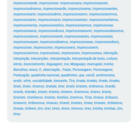
impressionando
,
impressionar
,
impressionara
,
impressionaram
,
impressionáramos
,
impressionarão
,
impressionaras
,
impressionardes
,
impressionarei
,
impressionáreis
,
impressionarem
,
impressionaremos
,
impressionares
,
impressionaria
,
impressionariam
,
impressionaríamos
,
impressionarias
,
impressionaríeis
,
impressionarmos
,
impressionas
,
impressionasse
,
impressionásseis
,
impressionassem
,
impressionássemos
,
impressionasses
,
impressionaste
,
impressionastes
,
impressionava
,
impressionavam
,
impressionávamos
,
impressionavas
,
impressionáveis
,
impressione
,
impressionei
,
impressioneis
,
impressionem
,
impressionemos
,
impressiones
,
impressiono
,
impressionou
,
interação
,
interjeição
,
Interjeições
,
interpretação
,
Interpretação de texto
,
Leitura
,
letras
,
licenciamento
,
linguagem
,
ma
,
Manguaça
,
marsupial
,
minha
,
Narrativa
,
nossa
,
O
,
observação.
,
Paulo
,
Personagem
,
Personagens
,
Pontuação
,
quadrinho nacional
,
quadrinhos
,
que
,
saruê
,
sentimentos
,
sentir
,
série
,
sociabilidade
,
tamanho
,
Tira
,
tirada
,
tiradas
,
tirado
,
tirados
,
tirais
,
tiram
,
tiramos
,
tirando
,
tirar
,
tirará
,
tiraram
,
tiráramos
,
tirarão
,
tirarás
,
tirardes
,
tirarei
,
tirareis
,
tirarem
,
tiraremos
,
tirares
,
tiraria
,
tirariam
,
tiraríamos
,
tirarias
,
tiraríeis
,
tirarmos
,
Tiras
,
tirasse
,
tirásseis
,
tirassem
,
tirássemos
,
tirasses
,
tiraste
,
tirastes
,
tirava
,
tiravam
,
tirávamos
,
tiravas
,
tiráveis
,
tire
,
tirei
,
tireis
,
tirem
,
tiremos
,
tires
,
tirinha
,
tirinhas
,
tiro
,
tirou