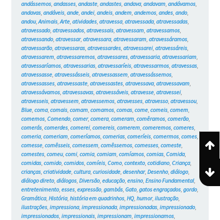
andássemos
,
andasses
,
andaste
,
andastes
,
andava
,
andavam
,
andávamos
,
andavas
,
andáveis
,
ande
,
andei
,
andeis
,
andem
,
andemos
,
andes
,
ando
,
andou
,
Animais
,
Arte
,
atividades
,
atravessa
,
atravessada
,
atravessadas
,
atravessado
,
atravessados
,
atravessais
,
atravessam
,
atravessamos
,
atravessando
,
atravessar
,
atravessara
,
atravessaram
,
atravessáramos
,
atravessarão
,
atravessaras
,
atravessardes
,
atravessarei
,
atravessáreis
,
atravessarem
,
atravessaremos
,
atravessares
,
atravessaria
,
atravessariam
,
atravessaríamos
,
atravessarias
,
atravessaríeis
,
atravessarmos
,
atravessas
,
atravessasse
,
atravessásseis
,
atravessassem
,
atravessássemos
,
atravessasses
,
atravessaste
,
atravessastes
,
atravessava
,
atravessavam
,
atravessávamos
,
atravessavas
,
atravessáveis
,
atravesse
,
atravessei
,
atravesseis
,
atravessem
,
atravessemos
,
atravesses
,
atravesso
,
atravessou
,
Blue
,
coma
,
comais
,
comam
,
comamos
,
comas
,
come
,
comeis
,
comem
,
comemos
,
Comendo
,
comer
,
comera
,
comeram
,
comêramos
,
comerão
,
comerás
,
comerdes
,
comerei
,
comereis
,
comerem
,
comeremos
,
comeres
,
comeria
,
comeriam
,
comeríamos
,
comerias
,
comeríeis
,
comermos
,
comes
,
comesse
,
comêsseis
,
comessem
,
comêssemos
,
comesses
,
comeste
,
comestes
,
comeu
,
comi
,
comia
,
comiam
,
comíamos
,
comias
,
Comida
,
comidas
,
comido
,
comidos
,
comíeis
,
Como
,
contexto
,
cotidiano
,
Criança
,
crianças
,
criatividade
,
cultura
,
curiosidade
,
desenhar
,
Desenho
,
diálogo
,
diálogo direto
,
diálogos
,
Diversão
,
educação
,
ensino
,
Ensino Fundamental
,
entretenimento
,
esses
,
expressão
,
gambás
,
Gato
,
gatos engraçados
,
gordo
,
Gramática
,
História
,
história em quadrinhos
,
HQ
,
humor
,
ilustração
,
ilustrações
,
impressiona
,
impressionada
,
impressionadas
,
impressionado
,
impressionados
,
impressionais
,
impressionam
,
impressionamos
,