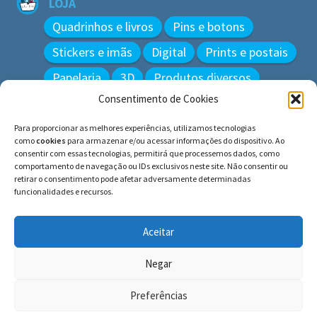
LOJA
Quadrinhos e livros
Pins e botons
Stickers e imãs
Digital
Prints e postais
Papelaria
3D
Produtos diversos
Consentimento de Cookies
BUSCAR
Para proporcionar as melhores experiências, utilizamos tecnologias
Pesquisar
como
cookies
para armazenar e/ou acessar informações do dispositivo. Ao
por:
consentir com essas tecnologias, permitirá que processemos dados, como
comportamento de navegação ou IDs exclusivos neste site. Não consentir ou
retirar o consentimento pode afetar adversamente determinadas
funcionalidades e recursos.
© BLUE e os gatos ∙ todos os direitos reservados.
Histórias inspiradas em gatos reais. Adote e cuide dos
Aceitar
gatos!
Negar
Preferências
0
Pesquisar
Pesquisar