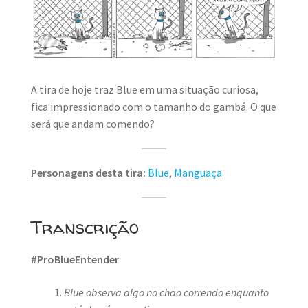
MINHA CONTA
CARRINHO
Search Button
Search
for:
A tira de hoje traz Blue em uma situação curiosa,
fica impressionado com o tamanho do gambá. O que
será que andam comendo?
Personagens desta tira:
Blue
,
Manguaça
Transcrição
#ProBlueEntender
Blue observa algo no chão correndo enquanto