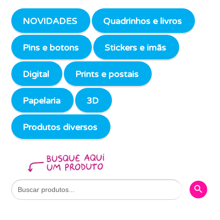
NOVIDADES
Quadrinhos e livros
Pins e botons
Stickers e imãs
Digital
Prints e postais
Papelaria
3D
Produtos diversos
Search Butto
Search
for: