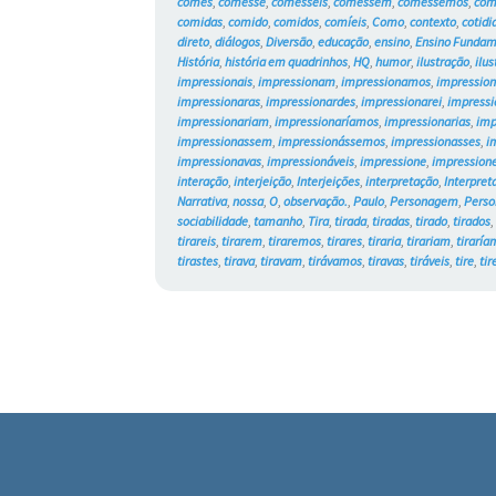
comes
,
comesse
,
comêsseis
,
comessem
,
comêssemos
,
com
comidas
,
comido
,
comidos
,
comíeis
,
Como
,
contexto
,
cotidi
direto
,
diálogos
,
Diversão
,
educação
,
ensino
,
Ensino Fundam
História
,
história em quadrinhos
,
HQ
,
humor
,
ilustração
,
ilu
impressionais
,
impressionam
,
impressionamos
,
impressio
impressionaras
,
impressionardes
,
impressionarei
,
impressi
impressionariam
,
impressionaríamos
,
impressionarias
,
imp
impressionassem
,
impressionássemos
,
impressionasses
,
i
impressionavas
,
impressionáveis
,
impressione
,
impressione
interação
,
interjeição
,
Interjeições
,
interpretação
,
Interpret
Narrativa
,
nossa
,
O
,
observação.
,
Paulo
,
Personagem
,
Perso
sociabilidade
,
tamanho
,
Tira
,
tirada
,
tiradas
,
tirado
,
tirados
tirareis
,
tirarem
,
tiraremos
,
tirares
,
tiraria
,
tirariam
,
tiraría
tirastes
,
tirava
,
tiravam
,
tirávamos
,
tiravas
,
tiráveis
,
tire
,
tir