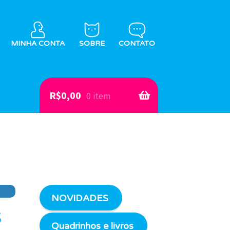
MINHA CONTA
SOBRE
CONTATO
R$
0,00
0 item
s
NOVIDADES
s
Quadrinhos e livros