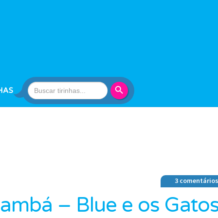
Search Button
Search
HAS
for:
3 comentário
ambá – Blue e os Gato