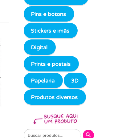
Pins e botons
Stickers e imãs
Digital
Prints e postais
Papelaria
3D
Produtos diversos
Search Button
Search
for: