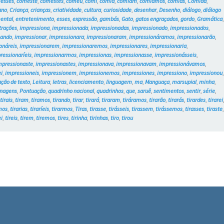
esses
,
comeste
,
comestes
,
comeu
,
comi
,
comia
,
comiam
,
comíamos
,
comias
,
Comida
,
ano
,
Criança
,
crianças
,
criatividade
,
cultura
,
curiosidade
,
desenhar
,
Desenho
,
diálogo
,
diálogo
ental
,
entretenimento
,
esses
,
expressão
,
gambás
,
Gato
,
gatos engraçados
,
gordo
,
Gramática
strações
,
impressiona
,
impressionada
,
impressionadas
,
impressionado
,
impressionados
,
nando
,
impressionar
,
impressionara
,
impressionaram
,
impressionáramos
,
impressionarão
,
onáreis
,
impressionarem
,
impressionaremos
,
impressionares
,
impressionaria
,
ressionaríeis
,
impressionarmos
,
impressionas
,
impressionasse
,
impressionásseis
,
mpressionaste
,
impressionastes
,
impressionava
,
impressionavam
,
impressionávamos
,
i
,
impressioneis
,
impressionem
,
impressionemos
,
impressiones
,
impressiono
,
impressionou
ação de texto
,
Leitura
,
letras
,
licenciamento
,
linguagem
,
ma
,
Manguaça
,
marsupial
,
minha
,
nagens
,
Pontuação
,
quadrinho nacional
,
quadrinhos
,
que
,
saruê
,
sentimentos
,
sentir
,
série
,
,
tirais
,
tiram
,
tiramos
,
tirando
,
tirar
,
tirará
,
tiraram
,
tiráramos
,
tirarão
,
tirarás
,
tirardes
,
tirarei
mos
,
tirarias
,
tiraríeis
,
tirarmos
,
Tiras
,
tirasse
,
tirásseis
,
tirassem
,
tirássemos
,
tirasses
,
tiraste
ei
,
tireis
,
tirem
,
tiremos
,
tires
,
tirinha
,
tirinhas
,
tiro
,
tirou