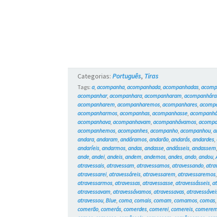
Categorias:
Português
,
Tiras
Tags:
a
,
acompanha
,
acompanhada
,
acompanhadas
,
acomp
acompanhar
,
acompanhara
,
acompanharam
,
acompanhár
acompanharem
,
acompanharemos
,
acompanhares
,
acompa
acompanharmos
,
acompanhas
,
acompanhasse
,
acompanhá
acompanhava
,
acompanhavam
,
acompanhávamos
,
acompa
acompanhemos
,
acompanhes
,
acompanho
,
acompanhou
,
a
andara
,
andaram
,
andáramos
,
andarão
,
andarás
,
andardes
,
andaríeis
,
andarmos
,
andas
,
andasse
,
andásseis
,
andassem
ande
,
andei
,
andeis
,
andem
,
andemos
,
andes
,
ando
,
andou
,
atravessais
,
atravessam
,
atravessamos
,
atravessando
,
atra
atravessarei
,
atravessáreis
,
atravessarem
,
atravessaremos
atravessarmos
,
atravessas
,
atravessasse
,
atravessásseis
,
a
atravessavam
,
atravessávamos
,
atravessavas
,
atravessávei
atravessou
,
Blue
,
coma
,
comais
,
comam
,
comamos
,
comas
comerão
,
comerás
,
comerdes
,
comerei
,
comereis
,
comere