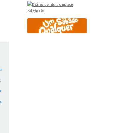
es
,
r
,
s
,
s
,