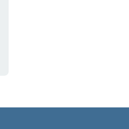
,
,
,
,