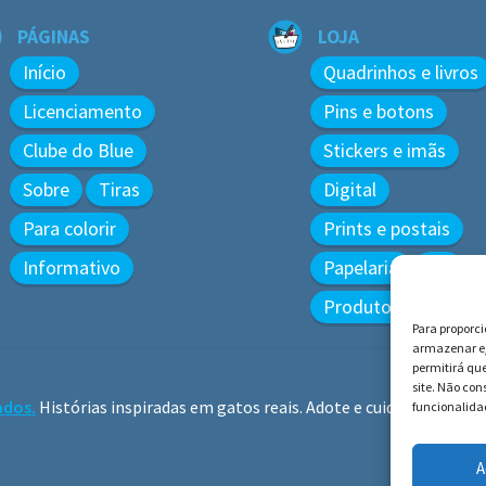
PÁGINAS
LOJA
Início
Quadrinhos e livros
Licenciamento
Pins e botons
Clube do Blue
Stickers e imãs
Sobre
Tiras
Digital
Para colorir
Prints e postais
Informativo
Papelaria
3D
Produtos diversos
Para proporc
armazenar e/
permitirá qu
site. Não co
ados.
Histórias inspiradas em gatos reais. Adote e cuide dos gatos!
funcionalidad
A