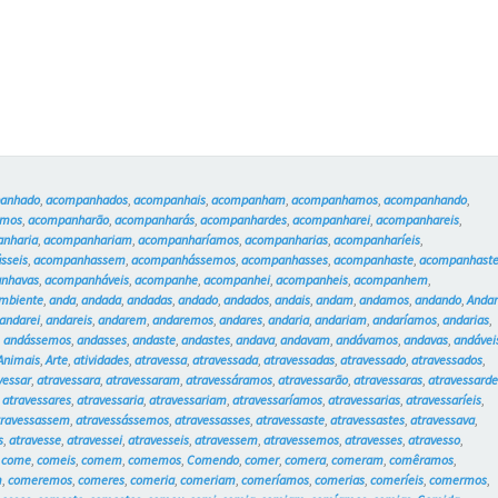
anhado
,
acompanhados
,
acompanhais
,
acompanham
,
acompanhamos
,
acompanhando
,
amos
,
acompanharão
,
acompanharás
,
acompanhardes
,
acompanharei
,
acompanhareis
,
nharia
,
acompanhariam
,
acompanharíamos
,
acompanharias
,
acompanharíeis
,
sseis
,
acompanhassem
,
acompanhássemos
,
acompanhasses
,
acompanhaste
,
acompanhast
nhavas
,
acompanháveis
,
acompanhe
,
acompanhei
,
acompanheis
,
acompanhem
,
mbiente
,
anda
,
andada
,
andadas
,
andado
,
andados
,
andais
,
andam
,
andamos
,
andando
,
Anda
andarei
,
andareis
,
andarem
,
andaremos
,
andares
,
andaria
,
andariam
,
andaríamos
,
andarias
,
,
andássemos
,
andasses
,
andaste
,
andastes
,
andava
,
andavam
,
andávamos
,
andavas
,
andávei
Animais
,
Arte
,
atividades
,
atravessa
,
atravessada
,
atravessadas
,
atravessado
,
atravessados
,
vessar
,
atravessara
,
atravessaram
,
atravessáramos
,
atravessarão
,
atravessaras
,
atravessarde
,
atravessares
,
atravessaria
,
atravessariam
,
atravessaríamos
,
atravessarias
,
atravessaríeis
,
travessassem
,
atravessássemos
,
atravessasses
,
atravessaste
,
atravessastes
,
atravessava
,
s
,
atravesse
,
atravessei
,
atravesseis
,
atravessem
,
atravessemos
,
atravesses
,
atravesso
,
,
come
,
comeis
,
comem
,
comemos
,
Comendo
,
comer
,
comera
,
comeram
,
comêramos
,
m
,
comeremos
,
comeres
,
comeria
,
comeriam
,
comeríamos
,
comerias
,
comeríeis
,
comermos
,