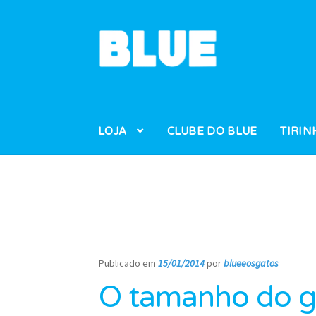
Pular
Pular
para
para
navegação
o
conteúdo
LOJA
CLUBE DO BLUE
TIRIN
Publicado em
15/01/2014
por
blueeosgatos
—
O tamanho do g