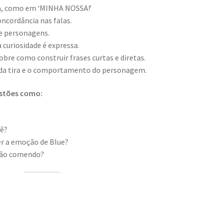
a, como em ‘MINHA NOSSA!’
oncordância nas falas.
e personagens.
curiosidade é expressa.
bre como construir frases curtas e diretas.
 da tira e o comportamento do personagem.
estões como:
vê?
r a emoção de Blue?
tão comendo?