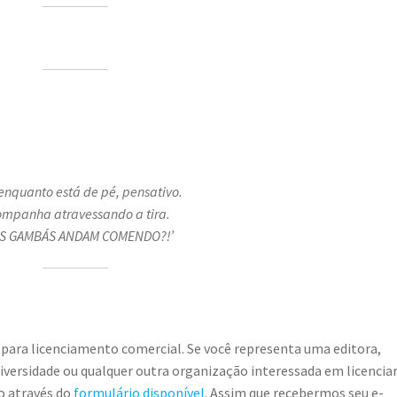
enquanto está de pé, pensativo.
mpanha atravessando a tira.
SES GAMBÁS ANDAM COMENDO?!’
 para licenciamento comercial. Se você representa uma editora,
universidade ou qualquer outra organização interessada em licencia
o através do
formulário disponível
. Assim que recebermos seu e-