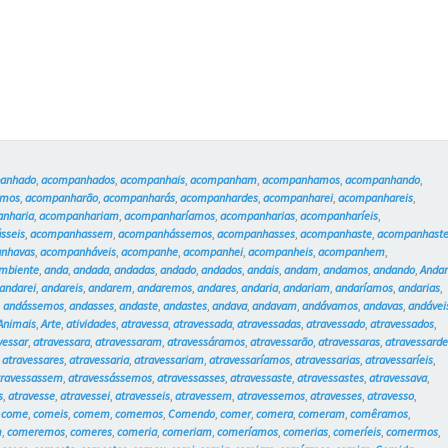
anhado
,
acompanhados
,
acompanhais
,
acompanham
,
acompanhamos
,
acompanhando
,
amos
,
acompanharão
,
acompanharás
,
acompanhardes
,
acompanharei
,
acompanhareis
,
nharia
,
acompanhariam
,
acompanharíamos
,
acompanharias
,
acompanharíeis
,
sseis
,
acompanhassem
,
acompanhássemos
,
acompanhasses
,
acompanhaste
,
acompanhast
nhavas
,
acompanháveis
,
acompanhe
,
acompanhei
,
acompanheis
,
acompanhem
,
mbiente
,
anda
,
andada
,
andadas
,
andado
,
andados
,
andais
,
andam
,
andamos
,
andando
,
Anda
andarei
,
andareis
,
andarem
,
andaremos
,
andares
,
andaria
,
andariam
,
andaríamos
,
andarias
,
,
andássemos
,
andasses
,
andaste
,
andastes
,
andava
,
andavam
,
andávamos
,
andavas
,
andávei
Animais
,
Arte
,
atividades
,
atravessa
,
atravessada
,
atravessadas
,
atravessado
,
atravessados
,
vessar
,
atravessara
,
atravessaram
,
atravessáramos
,
atravessarão
,
atravessaras
,
atravessarde
,
atravessares
,
atravessaria
,
atravessariam
,
atravessaríamos
,
atravessarias
,
atravessaríeis
,
travessassem
,
atravessássemos
,
atravessasses
,
atravessaste
,
atravessastes
,
atravessava
,
s
,
atravesse
,
atravessei
,
atravesseis
,
atravessem
,
atravessemos
,
atravesses
,
atravesso
,
,
come
,
comeis
,
comem
,
comemos
,
Comendo
,
comer
,
comera
,
comeram
,
comêramos
,
m
,
comeremos
,
comeres
,
comeria
,
comeriam
,
comeríamos
,
comerias
,
comeríeis
,
comermos
,