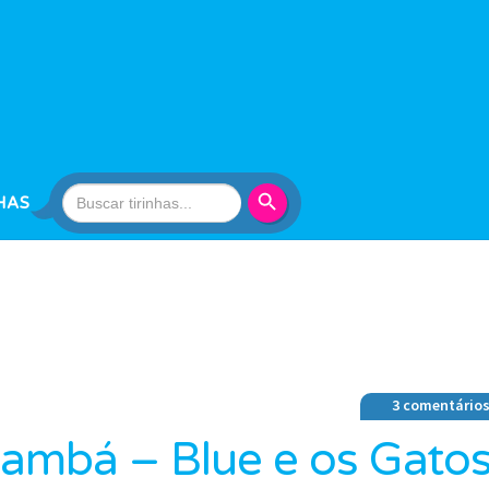
Search Button
Search
HAS
for:
3 comentário
ambá – Blue e os Gato