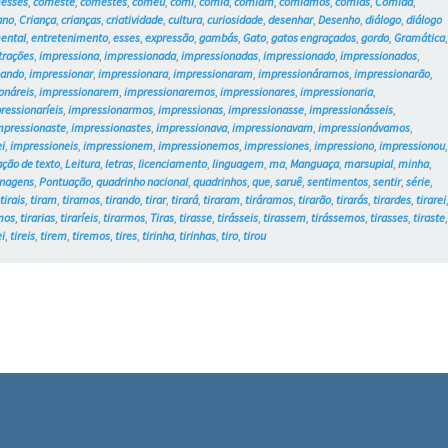
esses
,
comeste
,
comestes
,
comeu
,
comi
,
comia
,
comiam
,
comíamos
,
comias
,
Comida
,
ano
,
Criança
,
crianças
,
criatividade
,
cultura
,
curiosidade
,
desenhar
,
Desenho
,
diálogo
,
diálogo
ental
,
entretenimento
,
esses
,
expressão
,
gambás
,
Gato
,
gatos engraçados
,
gordo
,
Gramática
strações
,
impressiona
,
impressionada
,
impressionadas
,
impressionado
,
impressionados
,
nando
,
impressionar
,
impressionara
,
impressionaram
,
impressionáramos
,
impressionarão
,
onáreis
,
impressionarem
,
impressionaremos
,
impressionares
,
impressionaria
,
ressionaríeis
,
impressionarmos
,
impressionas
,
impressionasse
,
impressionásseis
,
mpressionaste
,
impressionastes
,
impressionava
,
impressionavam
,
impressionávamos
,
i
,
impressioneis
,
impressionem
,
impressionemos
,
impressiones
,
impressiono
,
impressionou
ação de texto
,
Leitura
,
letras
,
licenciamento
,
linguagem
,
ma
,
Manguaça
,
marsupial
,
minha
,
nagens
,
Pontuação
,
quadrinho nacional
,
quadrinhos
,
que
,
saruê
,
sentimentos
,
sentir
,
série
,
,
tirais
,
tiram
,
tiramos
,
tirando
,
tirar
,
tirará
,
tiraram
,
tiráramos
,
tirarão
,
tirarás
,
tirardes
,
tirarei
mos
,
tirarias
,
tiraríeis
,
tirarmos
,
Tiras
,
tirasse
,
tirásseis
,
tirassem
,
tirássemos
,
tirasses
,
tiraste
ei
,
tireis
,
tirem
,
tiremos
,
tires
,
tirinha
,
tirinhas
,
tiro
,
tirou