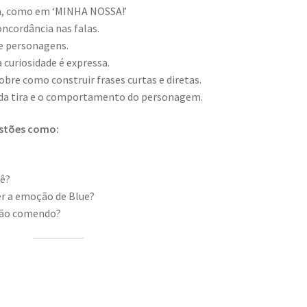
a, como em ‘MINHA NOSSA!’
oncordância nas falas.
e personagens.
curiosidade é expressa.
bre como construir frases curtas e diretas.
 da tira e o comportamento do personagem.
estões como:
vê?
r a emoção de Blue?
tão comendo?