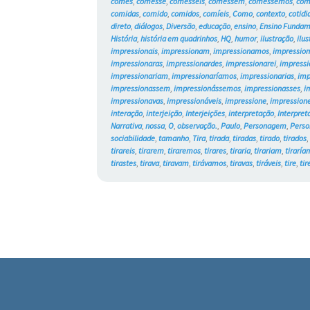
comes
,
comesse
,
comêsseis
,
comessem
,
comêssemos
,
com
comidas
,
comido
,
comidos
,
comíeis
,
Como
,
contexto
,
cotidi
direto
,
diálogos
,
Diversão
,
educação
,
ensino
,
Ensino Fundam
História
,
história em quadrinhos
,
HQ
,
humor
,
ilustração
,
ilu
impressionais
,
impressionam
,
impressionamos
,
impressio
impressionaras
,
impressionardes
,
impressionarei
,
impressi
impressionariam
,
impressionaríamos
,
impressionarias
,
imp
impressionassem
,
impressionássemos
,
impressionasses
,
i
impressionavas
,
impressionáveis
,
impressione
,
impressione
interação
,
interjeição
,
Interjeições
,
interpretação
,
Interpret
Narrativa
,
nossa
,
O
,
observação.
,
Paulo
,
Personagem
,
Perso
sociabilidade
,
tamanho
,
Tira
,
tirada
,
tiradas
,
tirado
,
tirados
tirareis
,
tirarem
,
tiraremos
,
tirares
,
tiraria
,
tirariam
,
tiraría
tirastes
,
tirava
,
tiravam
,
tirávamos
,
tiravas
,
tiráveis
,
tire
,
tir