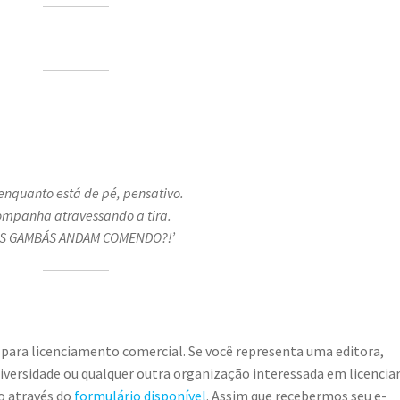
enquanto está de pé, pensativo.
mpanha atravessando a tira.
SES GAMBÁS ANDAM COMENDO?!’
 para licenciamento comercial. Se você representa uma editora,
universidade ou qualquer outra organização interessada em licencia
o através do
formulário disponível
. Assim que recebermos seu e-