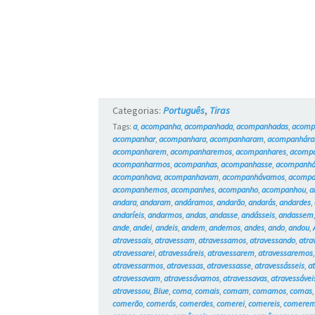
Categorias:
Português
,
Tiras
Tags:
a
,
acompanha
,
acompanhada
,
acompanhadas
,
acomp
acompanhar
,
acompanhara
,
acompanharam
,
acompanhár
acompanharem
,
acompanharemos
,
acompanhares
,
acompa
acompanharmos
,
acompanhas
,
acompanhasse
,
acompanhá
acompanhava
,
acompanhavam
,
acompanhávamos
,
acompa
acompanhemos
,
acompanhes
,
acompanho
,
acompanhou
,
a
andara
,
andaram
,
andáramos
,
andarão
,
andarás
,
andardes
,
andaríeis
,
andarmos
,
andas
,
andasse
,
andásseis
,
andassem
ande
,
andei
,
andeis
,
andem
,
andemos
,
andes
,
ando
,
andou
,
atravessais
,
atravessam
,
atravessamos
,
atravessando
,
atra
atravessarei
,
atravessáreis
,
atravessarem
,
atravessaremos
atravessarmos
,
atravessas
,
atravessasse
,
atravessásseis
,
a
atravessavam
,
atravessávamos
,
atravessavas
,
atravessávei
atravessou
,
Blue
,
coma
,
comais
,
comam
,
comamos
,
comas
comerão
,
comerás
,
comerdes
,
comerei
,
comereis
,
comere