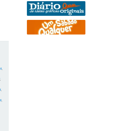
es
,
r
,
s
,
s
,