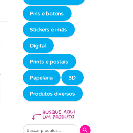
Pins e botons
Stickers e imãs
Digital
Prints e postais
Papelaria
3D
Produtos diversos
Search Button
Search
for: