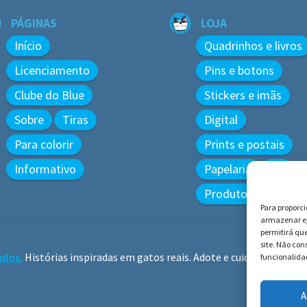
PÁGINAS
LOJA
Início
Quadrinhos e livros
Licenciamento
Pins e botons
Clube do Blue
Stickers e imãs
Sobre
Tiras
Digital
Para colorir
Prints e postais
Informativo
Papelaria
3D
Produtos diversos
Para proporc
armazenar e/
permitirá qu
site. Não co
ados.
Histórias inspiradas em gatos reais. Adote e cuide dos gatos!
funcionalidad
A