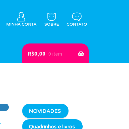
MINHA CONTA
SOBRE
CONTATO
R$
0,00
0 item
s
NOVIDADES
s
Quadrinhos e livros