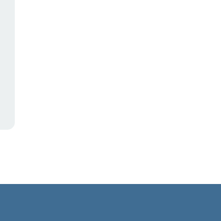
,
,
,
,