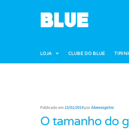
Pular
Pular
para
para
navegação
o
conteúdo
LOJA
CLUBE DO BLUE
TIRIN
Publicado em
15/01/2014
por
blueeosgatos
—
O tamanho do g