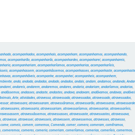
anhado
,
acompanhados
,
acompanhais
,
acompanham
,
acompanhamos
,
acompanhando
,
amos
,
acompanharão
,
acompanharás
,
acompanhardes
,
acompanharei
,
acompanhareis
,
nharia
,
acompanhariam
,
acompanharíamos
,
acompanharias
,
acompanharíeis
,
sseis
,
acompanhassem
,
acompanhássemos
,
acompanhasses
,
acompanhaste
,
acompanhast
nhavas
,
acompanháveis
,
acompanhe
,
acompanhei
,
acompanheis
,
acompanhem
,
mbiente
,
anda
,
andada
,
andadas
,
andado
,
andados
,
andais
,
andam
,
andamos
,
andando
,
Anda
andarei
,
andareis
,
andarem
,
andaremos
,
andares
,
andaria
,
andariam
,
andaríamos
,
andarias
,
,
andássemos
,
andasses
,
andaste
,
andastes
,
andava
,
andavam
,
andávamos
,
andavas
,
andávei
Animais
,
Arte
,
atividades
,
atravessa
,
atravessada
,
atravessadas
,
atravessado
,
atravessados
,
vessar
,
atravessara
,
atravessaram
,
atravessáramos
,
atravessarão
,
atravessaras
,
atravessarde
,
atravessares
,
atravessaria
,
atravessariam
,
atravessaríamos
,
atravessarias
,
atravessaríeis
,
travessassem
,
atravessássemos
,
atravessasses
,
atravessaste
,
atravessastes
,
atravessava
,
s
,
atravesse
,
atravessei
,
atravesseis
,
atravessem
,
atravessemos
,
atravesses
,
atravesso
,
,
come
,
comeis
,
comem
,
comemos
,
Comendo
,
comer
,
comera
,
comeram
,
comêramos
,
m
,
comeremos
,
comeres
,
comeria
,
comeriam
,
comeríamos
,
comerias
,
comeríeis
,
comermos
,