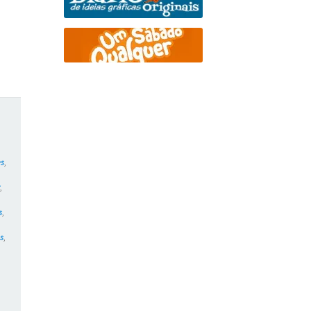
es
,
r
,
s
,
s
,