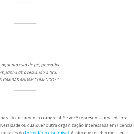
enquanto está de pé, pensativo.
mpanha atravessando a tira.
SES GAMBÁS ANDAM COMENDO?!’
 para licenciamento comercial. Se você representa uma editora,
universidade ou qualquer outra organização interessada em licencia
o através do
formulário disponível
. Assim que recebermos seu e-