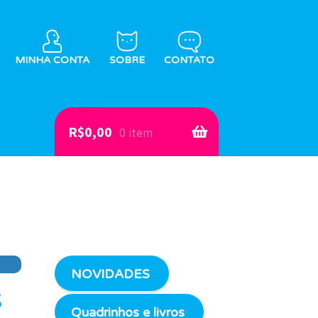
MINHA CONTA
SOBRE
CONTATO
R$
0,00
0 item
s
NOVIDADES
s
Quadrinhos e livros