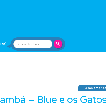
Search Button
Search
HAS
for:
3 comentário
ambá – Blue e os Gato