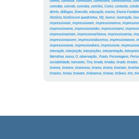
comes
,
comesse
,
comêsseis
,
comessem
,
comêssemos
,
com
comidas
,
comido
,
comidos
,
comíeis
,
Como
,
contexto
,
cotidi
direto
,
diálogos
,
Diversão
,
educação
,
ensino
,
Ensino Fundam
História
,
história em quadrinhos
,
HQ
,
humor
,
ilustração
,
ilu
impressionais
,
impressionam
,
impressionamos
,
impressio
impressionaras
,
impressionardes
,
impressionarei
,
impressi
impressionariam
,
impressionaríamos
,
impressionarias
,
imp
impressionassem
,
impressionássemos
,
impressionasses
,
i
impressionavas
,
impressionáveis
,
impressione
,
impressione
interação
,
interjeição
,
Interjeições
,
interpretação
,
Interpret
Narrativa
,
nossa
,
O
,
observação.
,
Paulo
,
Personagem
,
Perso
sociabilidade
,
tamanho
,
Tira
,
tirada
,
tiradas
,
tirado
,
tirados
tirareis
,
tirarem
,
tiraremos
,
tirares
,
tiraria
,
tirariam
,
tiraría
tirastes
,
tirava
,
tiravam
,
tirávamos
,
tiravas
,
tiráveis
,
tire
,
tir