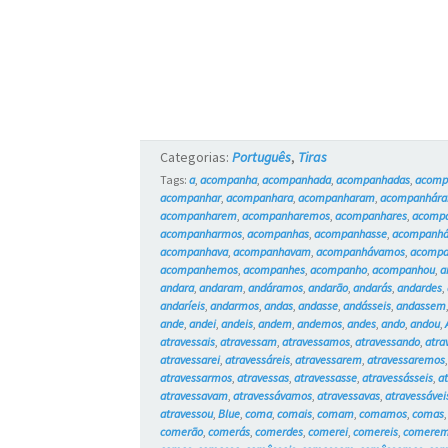
Categorias:
Português
,
Tiras
Tags:
a
,
acompanha
,
acompanhada
,
acompanhadas
,
acomp
acompanhar
,
acompanhara
,
acompanharam
,
acompanhár
acompanharem
,
acompanharemos
,
acompanhares
,
acompa
acompanharmos
,
acompanhas
,
acompanhasse
,
acompanhá
acompanhava
,
acompanhavam
,
acompanhávamos
,
acompa
acompanhemos
,
acompanhes
,
acompanho
,
acompanhou
,
a
andara
,
andaram
,
andáramos
,
andarão
,
andarás
,
andardes
,
andaríeis
,
andarmos
,
andas
,
andasse
,
andásseis
,
andassem
ande
,
andei
,
andeis
,
andem
,
andemos
,
andes
,
ando
,
andou
,
atravessais
,
atravessam
,
atravessamos
,
atravessando
,
atra
atravessarei
,
atravessáreis
,
atravessarem
,
atravessaremos
atravessarmos
,
atravessas
,
atravessasse
,
atravessásseis
,
a
atravessavam
,
atravessávamos
,
atravessavas
,
atravessávei
atravessou
,
Blue
,
coma
,
comais
,
comam
,
comamos
,
comas
comerão
,
comerás
,
comerdes
,
comerei
,
comereis
,
comere