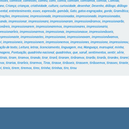
esses
,
comeste
,
comestes
,
comeu
,
comi
,
comia
,
comiam
,
comíamos
,
comias
,
Comida
,
ano
,
Criança
,
crianças
,
criatividade
,
cultura
,
curiosidade
,
desenhar
,
Desenho
,
diálogo
,
diálogo
ental
,
entretenimento
,
esses
,
expressão
,
gambás
,
Gato
,
gatos engraçados
,
gordo
,
Gramática
strações
,
impressiona
,
impressionada
,
impressionadas
,
impressionado
,
impressionados
,
nando
,
impressionar
,
impressionara
,
impressionaram
,
impressionáramos
,
impressionarão
,
onáreis
,
impressionarem
,
impressionaremos
,
impressionares
,
impressionaria
,
ressionaríeis
,
impressionarmos
,
impressionas
,
impressionasse
,
impressionásseis
,
mpressionaste
,
impressionastes
,
impressionava
,
impressionavam
,
impressionávamos
,
i
,
impressioneis
,
impressionem
,
impressionemos
,
impressiones
,
impressiono
,
impressionou
ação de texto
,
Leitura
,
letras
,
licenciamento
,
linguagem
,
ma
,
Manguaça
,
marsupial
,
minha
,
nagens
,
Pontuação
,
quadrinho nacional
,
quadrinhos
,
que
,
saruê
,
sentimentos
,
sentir
,
série
,
,
tirais
,
tiram
,
tiramos
,
tirando
,
tirar
,
tirará
,
tiraram
,
tiráramos
,
tirarão
,
tirarás
,
tirardes
,
tirarei
mos
,
tirarias
,
tiraríeis
,
tirarmos
,
Tiras
,
tirasse
,
tirásseis
,
tirassem
,
tirássemos
,
tirasses
,
tiraste
ei
,
tireis
,
tirem
,
tiremos
,
tires
,
tirinha
,
tirinhas
,
tiro
,
tirou