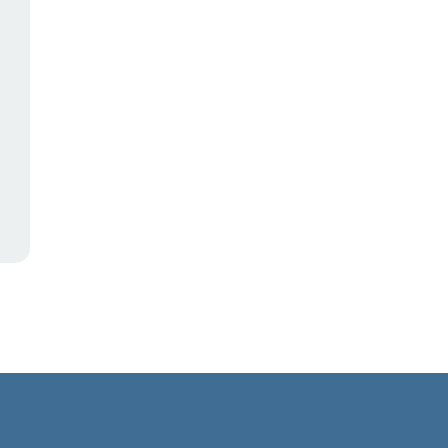
,
,
,
,