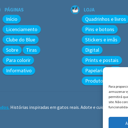
PÁGINAS
LOJA
Início
Quadrinhos e livros
Licenciamento
Pins e botons
Clube do Blue
Stickers e imãs
Sobre
Tiras
Digital
Para colorir
Prints e postais
Informativo
Papelaria
3D
Produtos diversos
Para proporc
armazenar e/
permitirá qu
site. Não co
ados.
Histórias inspiradas em gatos reais. Adote e cuide dos gatos!
funcionalidad
A