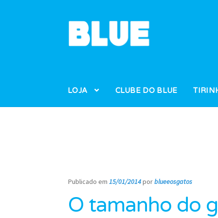
Pular
Pular
para
para
navegação
o
conteúdo
LOJA
CLUBE DO BLUE
TIRIN
Publicado em
15/01/2014
por
blueeosgatos
—
O tamanho do g