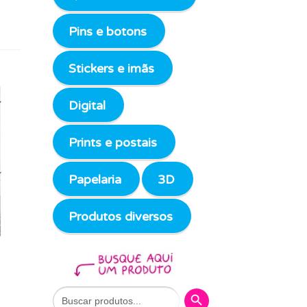
Pins e botons
Stickers e imãs
Digital
Prints e postais
Papelaria
3D
Produtos diversos
Search Button
Search
for: