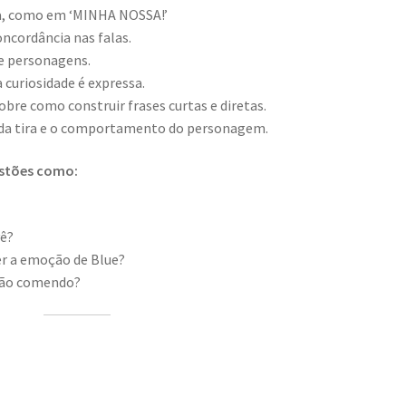
a, como em ‘MINHA NOSSA!’
oncordância nas falas.
e personagens.
curiosidade é expressa.
bre como construir frases curtas e diretas.
 da tira e o comportamento do personagem.
estões como:
vê?
r a emoção de Blue?
tão comendo?