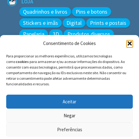
LOJA
Quadrinhos e livros
Pins e botons
Stickers e imãs
Digital
Prints e postais
Papelaria
3D
Produtos diversos
Consentimento de Cookies
BUSCAR
Para proporcionar as melhores experiências, utilizamos tecnologias
Pesquisar
como
cookies
para armazenar e/ou acessar informações do dispositivo. Ao
por:
consentir com essas tecnologias, permitirá que processemos dados, como
comportamento de navegação ou IDs exclusivos neste site. Não consentir ou
retirar o consentimento pode afetar adversamente determinadas
funcionalidades e recursos.
© BLUE e os gatos ∙ todos os direitos reservados.
Histórias inspiradas em gatos reais. Adote e cuide dos
Aceitar
gatos!
Negar
Preferências
0
Pesquisar
Pesquisar