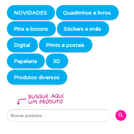
NOVIDADES
Quadrinhos e livros
Pins e botons
Stickers e imãs
Digital
Prints e postais
Papelaria
3D
Produtos diversos
Search Butto
Search
for: