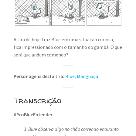
MINHA CONTA
CARRINHO
Search Button
Search
for:
A tira de hoje traz Blue em uma situação curiosa,
fica impressionado com o tamanho do gambá. O que
será que andam comendo?
Personagens desta tira:
Blue
,
Manguaça
Transcrição
#ProBlueEntender
Blue observa algo no chão correndo enquanto