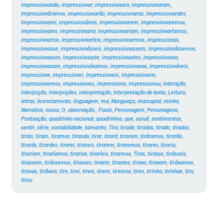
impressionando
,
impressionar
,
impressionara
,
impressionaram
,
impressionáramos
,
impressionarão
,
impressionaras
,
impressionardes
,
impressionarei
,
impressionáreis
,
impressionarem
,
impressionaremos
,
impressionares
,
impressionaria
,
impressionariam
,
impressionaríamos
,
impressionarias
,
impressionaríeis
,
impressionarmos
,
impressionas
,
impressionasse
,
impressionásseis
,
impressionassem
,
impressionássemos
,
impressionasses
,
impressionaste
,
impressionastes
,
impressionava
,
impressionavam
,
impressionávamos
,
impressionavas
,
impressionáveis
,
impressione
,
impressionei
,
impressioneis
,
impressionem
,
impressionemos
,
impressiones
,
impressiono
,
impressionou
,
interação
,
interjeição
,
Interjeições
,
interpretação
,
Interpretação de texto
,
Leitura
,
letras
,
licenciamento
,
linguagem
,
ma
,
Manguaça
,
marsupial
,
minha
,
Narrativa
,
nossa
,
O
,
observação.
,
Paulo
,
Personagem
,
Personagens
,
Pontuação
,
quadrinho nacional
,
quadrinhos
,
que
,
saruê
,
sentimentos
,
sentir
,
série
,
sociabilidade
,
tamanho
,
Tira
,
tirada
,
tiradas
,
tirado
,
tirados
,
tirais
,
tiram
,
tiramos
,
tirando
,
tirar
,
tirará
,
tiraram
,
tiráramos
,
tirarão
,
tirarás
,
tirardes
,
tirarei
,
tirareis
,
tirarem
,
tiraremos
,
tirares
,
tiraria
,
tirariam
,
tiraríamos
,
tirarias
,
tiraríeis
,
tirarmos
,
Tiras
,
tirasse
,
tirásseis
,
tirassem
,
tirássemos
,
tirasses
,
tiraste
,
tirastes
,
tirava
,
tiravam
,
tirávamos
,
tiravas
,
tiráveis
,
tire
,
tirei
,
tireis
,
tirem
,
tiremos
,
tires
,
tirinha
,
tirinhas
,
tiro
,
tirou