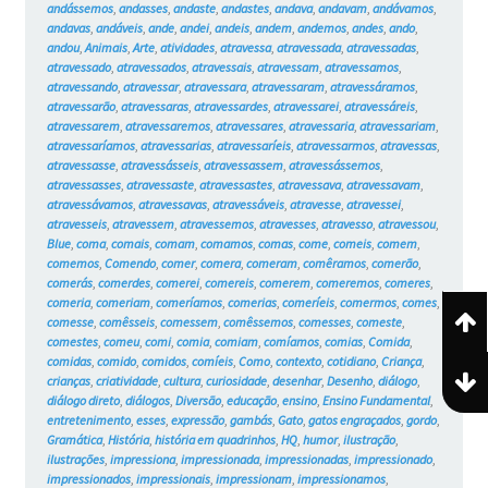
andássemos
,
andasses
,
andaste
,
andastes
,
andava
,
andavam
,
andávamos
,
andavas
,
andáveis
,
ande
,
andei
,
andeis
,
andem
,
andemos
,
andes
,
ando
,
andou
,
Animais
,
Arte
,
atividades
,
atravessa
,
atravessada
,
atravessadas
,
atravessado
,
atravessados
,
atravessais
,
atravessam
,
atravessamos
,
atravessando
,
atravessar
,
atravessara
,
atravessaram
,
atravessáramos
,
atravessarão
,
atravessaras
,
atravessardes
,
atravessarei
,
atravessáreis
,
atravessarem
,
atravessaremos
,
atravessares
,
atravessaria
,
atravessariam
,
atravessaríamos
,
atravessarias
,
atravessaríeis
,
atravessarmos
,
atravessas
,
atravessasse
,
atravessásseis
,
atravessassem
,
atravessássemos
,
atravessasses
,
atravessaste
,
atravessastes
,
atravessava
,
atravessavam
,
atravessávamos
,
atravessavas
,
atravessáveis
,
atravesse
,
atravessei
,
atravesseis
,
atravessem
,
atravessemos
,
atravesses
,
atravesso
,
atravessou
,
Blue
,
coma
,
comais
,
comam
,
comamos
,
comas
,
come
,
comeis
,
comem
,
comemos
,
Comendo
,
comer
,
comera
,
comeram
,
comêramos
,
comerão
,
comerás
,
comerdes
,
comerei
,
comereis
,
comerem
,
comeremos
,
comeres
,
comeria
,
comeriam
,
comeríamos
,
comerias
,
comeríeis
,
comermos
,
comes
,
comesse
,
comêsseis
,
comessem
,
comêssemos
,
comesses
,
comeste
,
comestes
,
comeu
,
comi
,
comia
,
comiam
,
comíamos
,
comias
,
Comida
,
comidas
,
comido
,
comidos
,
comíeis
,
Como
,
contexto
,
cotidiano
,
Criança
,
crianças
,
criatividade
,
cultura
,
curiosidade
,
desenhar
,
Desenho
,
diálogo
,
diálogo direto
,
diálogos
,
Diversão
,
educação
,
ensino
,
Ensino Fundamental
,
entretenimento
,
esses
,
expressão
,
gambás
,
Gato
,
gatos engraçados
,
gordo
,
Gramática
,
História
,
história em quadrinhos
,
HQ
,
humor
,
ilustração
,
ilustrações
,
impressiona
,
impressionada
,
impressionadas
,
impressionado
,
impressionados
,
impressionais
,
impressionam
,
impressionamos
,