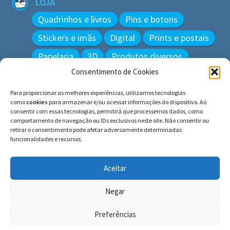
LOJA
Quadrinhos e livros
Pins e botons
Stickers e imãs
Digital
Prints e postais
Papelaria
3D
Produtos diversos
Consentimento de Cookies
BUSCAR
Para proporcionar as melhores experiências, utilizamos tecnologias
Pesquisar
como
cookies
para armazenar e/ou acessar informações do dispositivo. Ao
por:
consentir com essas tecnologias, permitirá que processemos dados, como
comportamento de navegação ou IDs exclusivos neste site. Não consentir ou
retirar o consentimento pode afetar adversamente determinadas
funcionalidades e recursos.
© BLUE e os gatos ∙ todos os direitos reservados.
Histórias inspiradas em gatos reais. Adote e cuide dos
Aceitar
gatos!
Negar
Preferências
0
Pesquisar
Pesquisar