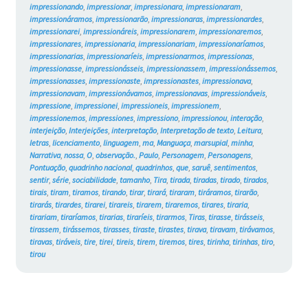
impressionando
,
impressionar
,
impressionara
,
impressionaram
,
impressionáramos
,
impressionarão
,
impressionaras
,
impressionardes
,
impressionarei
,
impressionáreis
,
impressionarem
,
impressionaremos
,
impressionares
,
impressionaria
,
impressionariam
,
impressionaríamos
,
impressionarias
,
impressionaríeis
,
impressionarmos
,
impressionas
,
impressionasse
,
impressionásseis
,
impressionassem
,
impressionássemos
,
impressionasses
,
impressionaste
,
impressionastes
,
impressionava
,
impressionavam
,
impressionávamos
,
impressionavas
,
impressionáveis
,
impressione
,
impressionei
,
impressioneis
,
impressionem
,
impressionemos
,
impressiones
,
impressiono
,
impressionou
,
interação
,
interjeição
,
Interjeições
,
interpretação
,
Interpretação de texto
,
Leitura
,
letras
,
licenciamento
,
linguagem
,
ma
,
Manguaça
,
marsupial
,
minha
,
Narrativa
,
nossa
,
O
,
observação.
,
Paulo
,
Personagem
,
Personagens
,
Pontuação
,
quadrinho nacional
,
quadrinhos
,
que
,
saruê
,
sentimentos
,
sentir
,
série
,
sociabilidade
,
tamanho
,
Tira
,
tirada
,
tiradas
,
tirado
,
tirados
,
tirais
,
tiram
,
tiramos
,
tirando
,
tirar
,
tirará
,
tiraram
,
tiráramos
,
tirarão
,
tirarás
,
tirardes
,
tirarei
,
tirareis
,
tirarem
,
tiraremos
,
tirares
,
tiraria
,
tirariam
,
tiraríamos
,
tirarias
,
tiraríeis
,
tirarmos
,
Tiras
,
tirasse
,
tirásseis
,
tirassem
,
tirássemos
,
tirasses
,
tiraste
,
tirastes
,
tirava
,
tiravam
,
tirávamos
,
tiravas
,
tiráveis
,
tire
,
tirei
,
tireis
,
tirem
,
tiremos
,
tires
,
tirinha
,
tirinhas
,
tiro
,
tirou