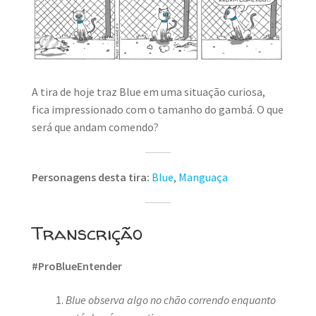
MINHA CONTA
CARRINHO
Search Button
Search
for:
A tira de hoje traz Blue em uma situação curiosa,
fica impressionado com o tamanho do gambá. O que
será que andam comendo?
Personagens desta tira:
Blue
,
Manguaça
Transcrição
#ProBlueEntender
Blue observa algo no chão correndo enquanto