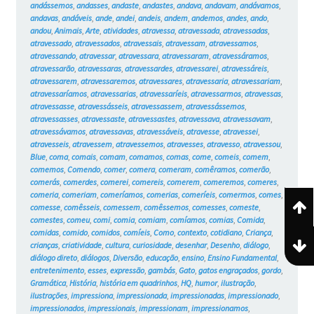
andássemos
,
andasses
,
andaste
,
andastes
,
andava
,
andavam
,
andávamos
,
andavas
,
andáveis
,
ande
,
andei
,
andeis
,
andem
,
andemos
,
andes
,
ando
,
andou
,
Animais
,
Arte
,
atividades
,
atravessa
,
atravessada
,
atravessadas
,
atravessado
,
atravessados
,
atravessais
,
atravessam
,
atravessamos
,
atravessando
,
atravessar
,
atravessara
,
atravessaram
,
atravessáramos
,
atravessarão
,
atravessaras
,
atravessardes
,
atravessarei
,
atravessáreis
,
atravessarem
,
atravessaremos
,
atravessares
,
atravessaria
,
atravessariam
,
atravessaríamos
,
atravessarias
,
atravessaríeis
,
atravessarmos
,
atravessas
,
atravessasse
,
atravessásseis
,
atravessassem
,
atravessássemos
,
atravessasses
,
atravessaste
,
atravessastes
,
atravessava
,
atravessavam
,
atravessávamos
,
atravessavas
,
atravessáveis
,
atravesse
,
atravessei
,
atravesseis
,
atravessem
,
atravessemos
,
atravesses
,
atravesso
,
atravessou
,
Blue
,
coma
,
comais
,
comam
,
comamos
,
comas
,
come
,
comeis
,
comem
,
comemos
,
Comendo
,
comer
,
comera
,
comeram
,
comêramos
,
comerão
,
comerás
,
comerdes
,
comerei
,
comereis
,
comerem
,
comeremos
,
comeres
,
comeria
,
comeriam
,
comeríamos
,
comerias
,
comeríeis
,
comermos
,
comes
,
comesse
,
comêsseis
,
comessem
,
comêssemos
,
comesses
,
comeste
,
comestes
,
comeu
,
comi
,
comia
,
comiam
,
comíamos
,
comias
,
Comida
,
comidas
,
comido
,
comidos
,
comíeis
,
Como
,
contexto
,
cotidiano
,
Criança
,
crianças
,
criatividade
,
cultura
,
curiosidade
,
desenhar
,
Desenho
,
diálogo
,
diálogo direto
,
diálogos
,
Diversão
,
educação
,
ensino
,
Ensino Fundamental
,
entretenimento
,
esses
,
expressão
,
gambás
,
Gato
,
gatos engraçados
,
gordo
,
Gramática
,
História
,
história em quadrinhos
,
HQ
,
humor
,
ilustração
,
ilustrações
,
impressiona
,
impressionada
,
impressionadas
,
impressionado
,
impressionados
,
impressionais
,
impressionam
,
impressionamos
,