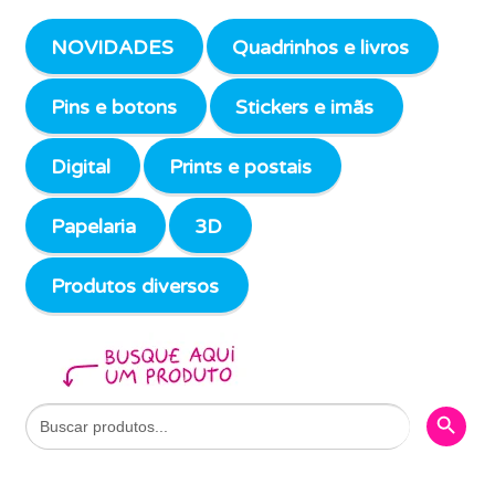
NOVIDADES
Quadrinhos e livros
Pins e botons
Stickers e imãs
Digital
Prints e postais
Papelaria
3D
Produtos diversos
Search Butto
Search
for: