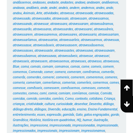
andássemos
,
andasses
,
andaste
,
andastes
,
andava
,
andavam
,
andávamos
,
andavas
,
andáveis
,
ande
,
andei
,
andeis
,
andem
,
andemos
,
andes
,
ando
,
andou
,
Animais
,
Arte
,
atividades
,
atravessa
,
atravessada
,
atravessadas
,
atravessado
,
atravessados
,
atravessais
,
atravessam
,
atravessamos
,
atravessando
,
atravessar
,
atravessara
,
atravessaram
,
atravessáramos
,
atravessarão
,
atravessaras
,
atravessardes
,
atravessarei
,
atravessáreis
,
atravessarem
,
atravessaremos
,
atravessares
,
atravessaria
,
atravessariam
,
atravessaríamos
,
atravessarias
,
atravessaríeis
,
atravessarmos
,
atravessas
,
atravessasse
,
atravessásseis
,
atravessassem
,
atravessássemos
,
atravessasses
,
atravessaste
,
atravessastes
,
atravessava
,
atravessavam
,
atravessávamos
,
atravessavas
,
atravessáveis
,
atravesse
,
atravessei
,
atravesseis
,
atravessem
,
atravessemos
,
atravesses
,
atravesso
,
atravessou
,
Blue
,
coma
,
comais
,
comam
,
comamos
,
comas
,
come
,
comeis
,
comem
,
comemos
,
Comendo
,
comer
,
comera
,
comeram
,
comêramos
,
comerão
,
comerás
,
comerdes
,
comerei
,
comereis
,
comerem
,
comeremos
,
comeres
,
comeria
,
comeriam
,
comeríamos
,
comerias
,
comeríeis
,
comermos
,
comes
,
comesse
,
comêsseis
,
comessem
,
comêssemos
,
comesses
,
comeste
,
comestes
,
comeu
,
comi
,
comia
,
comiam
,
comíamos
,
comias
,
Comida
,
comidas
,
comido
,
comidos
,
comíeis
,
Como
,
contexto
,
cotidiano
,
Criança
,
crianças
,
criatividade
,
cultura
,
curiosidade
,
desenhar
,
Desenho
,
diálogo
,
diálogo direto
,
diálogos
,
Diversão
,
educação
,
ensino
,
Ensino Fundamental
,
entretenimento
,
esses
,
expressão
,
gambás
,
Gato
,
gatos engraçados
,
gordo
,
Gramática
,
História
,
história em quadrinhos
,
HQ
,
humor
,
ilustração
,
ilustrações
,
impressiona
,
impressionada
,
impressionadas
,
impressionado
,
impressionados
,
impressionais
,
impressionam
,
impressionamos
,