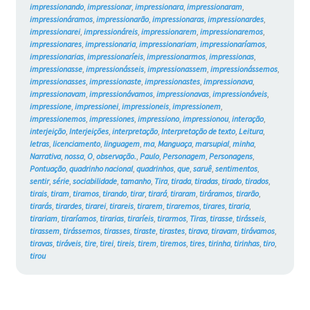
impressionando
,
impressionar
,
impressionara
,
impressionaram
,
impressionáramos
,
impressionarão
,
impressionaras
,
impressionardes
,
impressionarei
,
impressionáreis
,
impressionarem
,
impressionaremos
,
impressionares
,
impressionaria
,
impressionariam
,
impressionaríamos
,
impressionarias
,
impressionaríeis
,
impressionarmos
,
impressionas
,
impressionasse
,
impressionásseis
,
impressionassem
,
impressionássemos
,
impressionasses
,
impressionaste
,
impressionastes
,
impressionava
,
impressionavam
,
impressionávamos
,
impressionavas
,
impressionáveis
,
impressione
,
impressionei
,
impressioneis
,
impressionem
,
impressionemos
,
impressiones
,
impressiono
,
impressionou
,
interação
,
interjeição
,
Interjeições
,
interpretação
,
Interpretação de texto
,
Leitura
,
letras
,
licenciamento
,
linguagem
,
ma
,
Manguaça
,
marsupial
,
minha
,
Narrativa
,
nossa
,
O
,
observação.
,
Paulo
,
Personagem
,
Personagens
,
Pontuação
,
quadrinho nacional
,
quadrinhos
,
que
,
saruê
,
sentimentos
,
sentir
,
série
,
sociabilidade
,
tamanho
,
Tira
,
tirada
,
tiradas
,
tirado
,
tirados
,
tirais
,
tiram
,
tiramos
,
tirando
,
tirar
,
tirará
,
tiraram
,
tiráramos
,
tirarão
,
tirarás
,
tirardes
,
tirarei
,
tirareis
,
tirarem
,
tiraremos
,
tirares
,
tiraria
,
tirariam
,
tiraríamos
,
tirarias
,
tiraríeis
,
tirarmos
,
Tiras
,
tirasse
,
tirásseis
,
tirassem
,
tirássemos
,
tirasses
,
tiraste
,
tirastes
,
tirava
,
tiravam
,
tirávamos
,
tiravas
,
tiráveis
,
tire
,
tirei
,
tireis
,
tirem
,
tiremos
,
tires
,
tirinha
,
tirinhas
,
tiro
,
tirou