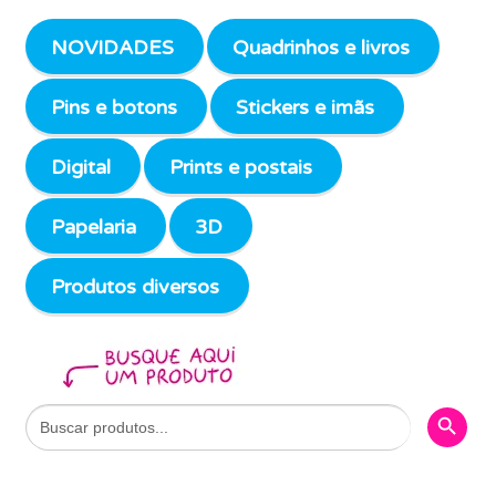
NOVIDADES
Quadrinhos e livros
Pins e botons
Stickers e imãs
Digital
Prints e postais
Papelaria
3D
Produtos diversos
Search Butto
Search
for: