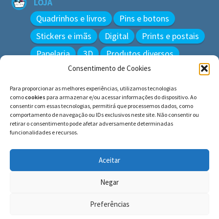
LOJA
Quadrinhos e livros
Pins e botons
Stickers e imãs
Digital
Prints e postais
Papelaria
3D
Produtos diversos
Consentimento de Cookies
BUSCAR
Para proporcionar as melhores experiências, utilizamos tecnologias
Pesquisar
como
cookies
para armazenar e/ou acessar informações do dispositivo. Ao
por:
consentir com essas tecnologias, permitirá que processemos dados, como
comportamento de navegação ou IDs exclusivos neste site. Não consentir ou
retirar o consentimento pode afetar adversamente determinadas
funcionalidades e recursos.
© BLUE e os gatos ∙ todos os direitos reservados.
Histórias inspiradas em gatos reais. Adote e cuide dos
Aceitar
gatos!
Negar
Preferências
0
Pesquisar
Pesquisar