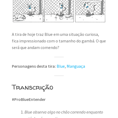
MINHA CONTA
CARRINHO
Search Button
Search
for:
A tira de hoje traz Blue em uma situação curiosa,
fica impressionado com o tamanho do gambá. O que
será que andam comendo?
Personagens desta tira:
Blue
,
Manguaça
Transcrição
#ProBlueEntender
Blue observa algo no chão correndo enquanto