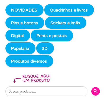
NOVIDADES
Quadrinhos e livros
Pins e botons
Stickers e imãs
Digital
Prints e postais
Papelaria
3D
Produtos diversos
Search Butto
Search
for: