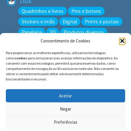
LOJA
Quadrinhos e livros
Pins e botons
Stickers e imãs
Digital
Prints e postais
Papelaria
3D
Produtos diversos
Consentimento de Cookies
BUSCAR
Para proporcionar as melhores experiências, utilizamos tecnologias
Pesquisar
como
cookies
para armazenar e/ou acessar informações do dispositivo. Ao
por:
consentir com essas tecnologias, permitirá que processemos dados, como
comportamento de navegação ou IDs exclusivos neste site. Não consentir ou
retirar o consentimento pode afetar adversamente determinadas
funcionalidades e recursos.
© BLUE e os gatos ∙ todos os direitos reservados.
Histórias inspiradas em gatos reais. Adote e cuide dos
Aceitar
gatos!
Negar
Preferências
0
Pesquisar
Pesquisar