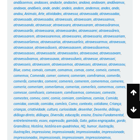
andássemos
,
andasses
,
andaste
,
andastes
,
andava
,
andavam
,
andávamos
,
andavas
,
andáveis
,
ande
,
andei
,
andeis
,
andem
,
andemos
,
andes
,
ando
,
andou
,
Animais
,
Arte
,
atividades
,
atravessa
,
atravessada
,
atravessadas
,
atravessado
,
atravessados
,
atravessais
,
atravessam
,
atravessamos
,
atravessando
,
atravessar
,
atravessara
,
atravessaram
,
atravessáramos
,
atravessarão
,
atravessaras
,
atravessardes
,
atravessarei
,
atravessáreis
,
atravessarem
,
atravessaremos
,
atravessares
,
atravessaria
,
atravessariam
,
atravessaríamos
,
atravessarias
,
atravessaríeis
,
atravessarmos
,
atravessas
,
atravessasse
,
atravessásseis
,
atravessassem
,
atravessássemos
,
atravessasses
,
atravessaste
,
atravessastes
,
atravessava
,
atravessavam
,
atravessávamos
,
atravessavas
,
atravessáveis
,
atravesse
,
atravessei
,
atravesseis
,
atravessem
,
atravessemos
,
atravesses
,
atravesso
,
atravessou
,
Blue
,
coma
,
comais
,
comam
,
comamos
,
comas
,
come
,
comeis
,
comem
,
comemos
,
Comendo
,
comer
,
comera
,
comeram
,
comêramos
,
comerão
,
comerás
,
comerdes
,
comerei
,
comereis
,
comerem
,
comeremos
,
comeres
,
comeria
,
comeriam
,
comeríamos
,
comerias
,
comeríeis
,
comermos
,
comes
,
comesse
,
comêsseis
,
comessem
,
comêssemos
,
comesses
,
comeste
,
comestes
,
comeu
,
comi
,
comia
,
comiam
,
comíamos
,
comias
,
Comida
,
comidas
,
comido
,
comidos
,
comíeis
,
Como
,
contexto
,
cotidiano
,
Criança
,
crianças
,
criatividade
,
cultura
,
curiosidade
,
desenhar
,
Desenho
,
diálogo
,
diálogo direto
,
diálogos
,
Diversão
,
educação
,
ensino
,
Ensino Fundamental
,
entretenimento
,
esses
,
expressão
,
gambás
,
Gato
,
gatos engraçados
,
gordo
,
Gramática
,
História
,
história em quadrinhos
,
HQ
,
humor
,
ilustração
,
ilustrações
,
impressiona
,
impressionada
,
impressionadas
,
impressionado
,
impressionados
,
impressionais
,
impressionam
,
impressionamos
,