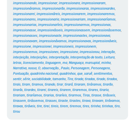
impressionando
,
impressionar
,
impressionara
,
impressionaram
,
impressionáramos
,
impressionarão
,
impressionaras
,
impressionardes
,
impressionarei
,
impressionáreis
,
impressionarem
,
impressionaremos
,
impressionares
,
impressionaria
,
impressionariam
,
impressionaríamos
,
impressionarias
,
impressionaríeis
,
impressionarmos
,
impressionas
,
impressionasse
,
impressionásseis
,
impressionassem
,
impressionássemos
,
impressionasses
,
impressionaste
,
impressionastes
,
impressionava
,
impressionavam
,
impressionávamos
,
impressionavas
,
impressionáveis
,
impressione
,
impressionei
,
impressioneis
,
impressionem
,
impressionemos
,
impressiones
,
impressiono
,
impressionou
,
interação
,
interjeição
,
Interjeições
,
interpretação
,
Interpretação de texto
,
Leitura
,
letras
,
licenciamento
,
linguagem
,
ma
,
Manguaça
,
marsupial
,
minha
,
Narrativa
,
nossa
,
O
,
observação.
,
Paulo
,
Personagem
,
Personagens
,
Pontuação
,
quadrinho nacional
,
quadrinhos
,
que
,
saruê
,
sentimentos
,
sentir
,
série
,
sociabilidade
,
tamanho
,
Tira
,
tirada
,
tiradas
,
tirado
,
tirados
,
tirais
,
tiram
,
tiramos
,
tirando
,
tirar
,
tirará
,
tiraram
,
tiráramos
,
tirarão
,
tirarás
,
tirardes
,
tirarei
,
tirareis
,
tirarem
,
tiraremos
,
tirares
,
tiraria
,
tirariam
,
tiraríamos
,
tirarias
,
tiraríeis
,
tirarmos
,
Tiras
,
tirasse
,
tirásseis
,
tirassem
,
tirássemos
,
tirasses
,
tiraste
,
tirastes
,
tirava
,
tiravam
,
tirávamos
,
tiravas
,
tiráveis
,
tire
,
tirei
,
tireis
,
tirem
,
tiremos
,
tires
,
tirinha
,
tirinhas
,
tiro
,
tirou