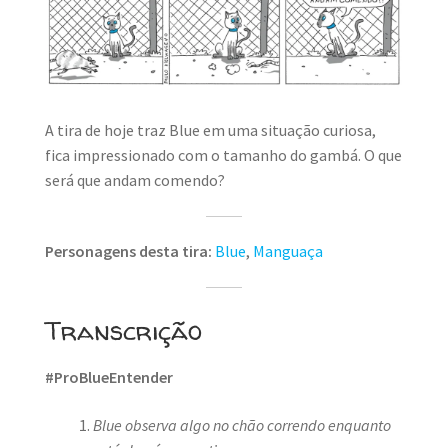
MINHA CONTA
CARRINHO
Search Button
Search
for:
A tira de hoje traz Blue em uma situação curiosa,
fica impressionado com o tamanho do gambá. O que
será que andam comendo?
Personagens desta tira:
Blue
,
Manguaça
Transcrição
#ProBlueEntender
Blue observa algo no chão correndo enquanto