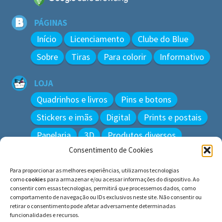
PÁGINAS
Início
Licenciamento
Clube do Blue
Sobre
Tiras
Para colorir
Informativo
LOJA
Quadrinhos e livros
Pins e botons
Stickers e imãs
Digital
Prints e postais
Papelaria
3D
Produtos diversos
Consentimento de Cookies
BUSCAR
Para proporcionar as melhores experiências, utilizamos tecnologias
Pesquisar
como
cookies
para armazenar e/ou acessar informações do dispositivo. Ao
por:
consentir com essas tecnologias, permitirá que processemos dados, como
comportamento de navegação ou IDs exclusivos neste site. Não consentir ou
retirar o consentimento pode afetar adversamente determinadas
funcionalidades e recursos.