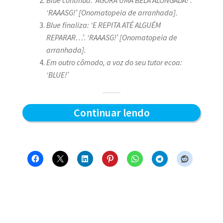
‘RAAASG!’ [Onomatopeia de arranhada].
Blue finaliza: ‘E REPITA ATÉ ALGUÉM
REPARAR…’
.
‘RAAASG!’ [Onomatopeia de
arranhada].
Em outro cômodo, a voz do seu tutor ecoa:
‘BLUE!’
Afiada
Continuar lendo
matinal
–
Blue
e
os
Gatos