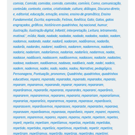
comias
,
Comida
,
comidas
,
comido
,
comidos
,
comíeis
,
Como
,
comunicação
,
conteúdo
,
contexto
,
contos
,
criatividade
,
cultura
,
diálogos
,
Discurso direto
,
e
,
editorial
,
educação
,
emoção
,
ensino
,
ensino de gramática
,
Ensino
Fundamental
,
Escrita
,
expressão
,
Felinos
,
fonética
,
Gato
,
Gatos
,
gatos
engraçados
,
gráficos
,
história em quadrinhos
,
hq nacional
,
humor
,
ilustração
,
ilustração digital
,
Infantil
,
interpretação
,
Leitura
,
letramento
,
matinal.’
,
mídia
,
Nada
,
nadada
,
nadadas
,
nadado
,
nadados
,
nadais
,
nadam
,
nadamos
,
nadando
,
nadar
,
nadará
,
nadaram
,
nadáramos
,
nadarão
,
nadarás
,
nadardes
,
nadarei
,
nadáreis
,
nadarem
,
nadaremos
,
nadares
,
nadaria
,
nadariam
,
nadaríamos
,
nadarias
,
nadaríeis
,
nadarmos
,
nadas
,
nadasse
,
nadásseis
,
nadassem
,
nadássemos
,
nadasses
,
nadaste
,
nadastes
,
nadava
,
nadavam
,
nadávamos
,
nadavas
,
nadáveis
,
nade
,
nadei
,
nadeis
,
nadem
,
nademos
,
nades
,
nado
,
nados
,
nadou
,
Narrativa
,
pedagógico
,
Personagens
,
Pontuação
,
pronomes
,
Quadrinho
,
quadrinhos
,
quadrinhos
educativos
,
repara
,
reparada
,
reparadas
,
reparado
,
reparados
,
reparais
,
reparam
,
reparamos
,
reparando
,
reparar
,
reparara
,
repararam
,
reparáramos
,
repararão
,
repararas
,
reparardes
,
repararei
,
reparáreis
,
repararem
,
repararemos
,
reparares
,
repararia
,
reparariam
,
repararíamos
,
repararias
,
repararíeis
,
repararmos
,
reparas
,
reparasse
,
reparásseis
,
reparassem
,
reparássemos
,
reparasses
,
reparaste
,
reparastes
,
reparava
,
reparavam
,
reparávamos
,
reparavas
,
reparáveis
,
repare
,
reparei
,
repareis
,
reparem
,
reparemos
,
repares
,
reparo
,
reparou
,
repete
,
repetem
,
repetes
,
repeti
,
repetia
,
repetiam
,
repetíamos
,
repetias
,
repetida
,
repetidas
,
repetido
,
repetidos
,
repetíeis
,
repetimos
,
repetindo
,
repetir
,
repetira
,
repetiram
,
repetíramos
,
repetirão
,
repetiras
,
repetirdes
,
repetirei
,