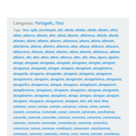
#18
Categorias:
Português
,
Tiras
Tags:
‘tesc
,
ação
,
acentuação
,
afia
,
afiada
,
afiadas
,
afiado
,
afiados
,
afiais
,
afiam
,
afiamos
,
afiando
,
afiar
,
afiará
,
afiaram
,
afiáramos
,
afiarão
,
afiarás
,
afiardes
,
afiarei
,
afiareis
,
afiarem
,
afiaremos
,
afiares
,
afiaria
,
afiariam
,
afiaríamos
,
afiarias
,
afiaríeis
,
afiarmos
,
afias
,
afiasse
,
afiásseis
,
afiassem
,
afiássemos
,
afiasses
,
afiaste
,
afiastes
,
afiava
,
afiavam
,
afiávamos
,
afiavas
,
afiáveis
,
afie
,
afiei
,
afieis
,
afiem
,
afiemos
,
afies
,
afio
,
afiou
,
Agora
,
alguém
,
alonga
,
alongada
,
alongadas
,
alongado
,
alongados
,
alongais
,
alongam
,
alongamos
,
alongando
,
alongar
,
alongara
,
alongaram
,
alongáramos
,
alongarão
,
alongaras
,
alongardes
,
alongarei
,
alongareis
,
alongarem
,
alongaremos
,
alongares
,
alongaria
,
alongariam
,
alongaríamos
,
alongarias
,
alongaríeis
,
alongarmos
,
alongas
,
alongasse
,
alongásseis
,
alongassem
,
alongássemos
,
alongasses
,
alongaste
,
alongastes
,
alongava
,
alongavam
,
alongávamos
,
alongavas
,
alongáveis
,
alongo
,
alongou
,
alongue
,
alonguei
,
alongueis
,
alonguem
,
alonguemos
,
alongues
,
Arte
,
até
,
bela
,
Blue
,
cartoons
,
coma
,
comais
,
comam
,
comamos
,
comas
,
come
,
comeis
,
comem
,
comemos
,
Comendo
,
comer
,
comera
,
comeram
,
comêramos
,
comerão
,
comerás
,
comerdes
,
comerei
,
comereis
,
comerem
,
comeremos
,
comeres
,
comeria
,
comeriam
,
comeríamos
,
comerias
,
comeríeis
,
comermos
,
comes
,
comesse
,
comêsseis
,
comessem
,
comêssemos
,
comesses
,
comeste
,
comestes
,
comeu
,
comi
,
comia
,
comiam
,
comíamos
,