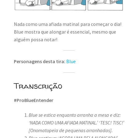
MINHA CONTA
CARRINHO
Nada como uma afiada matinal para começar o dia!
Blue mostra que alongar é essencial, mesmo que
Search Button
Search
for:
alguém possa notar!
Personagens desta tira:
Blue
Transcrição
#ProBlueEntender
Blue se estica enquanto arranha a mesa e diz:
‘NADA COMO UMA AFIADA MATINAL.’
‘TESC! TISC!’
[Onomatopeia de pequenas arranhadas].
Blue continua: ‘AGORA UMA BELA ALONGADA!’
.