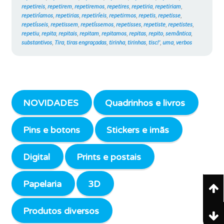
repetireis
,
repetirem
,
repetiremos
,
repetires
,
repetiria
,
repetiriam
,
repetiríamos
,
repetirias
,
repetiríeis
,
repetirmos
,
repetis
,
repetisse
,
repetísseis
,
repetissem
,
repetíssemos
,
repetisses
,
repetiste
,
repetistes
,
repetiu
,
repita
,
repitais
,
repitam
,
repitamos
,
repitas
,
repito
,
semântica
,
substantivos
,
Tira
,
tiras engraçadas
,
tirinha
,
tirinhas
,
tisc!’
,
uma
,
verbos
NOVIDADES
Quadrinhos e livros
Pins e botons
Stickers e imãs
Digital
Prints e postais
Papelaria
3D
Produtos diversos