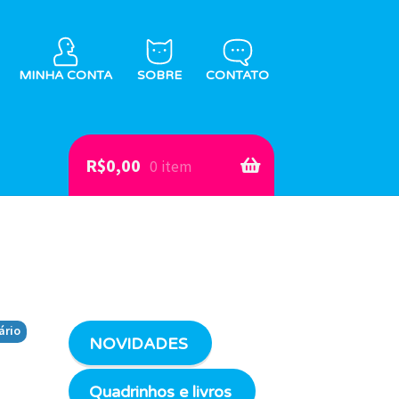
MINHA CONTA
SOBRE
CONTATO
R$
0,00
0 item
ário
NOVIDADES
Quadrinhos e livros