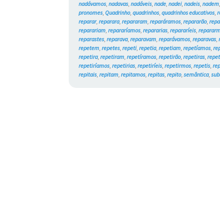
nadávamos
,
nadavas
,
nadáveis
,
nade
,
nadei
,
nadeis
,
nadem
pronomes
,
Quadrinho
,
quadrinhos
,
quadrinhos educativos
,
r
reparar
,
reparara
,
repararam
,
reparáramos
,
repararão
,
repa
reparariam
,
repararíamos
,
repararias
,
repararíeis
,
reparar
reparastes
,
reparava
,
reparavam
,
reparávamos
,
reparavas
,
repetem
,
repetes
,
repeti
,
repetia
,
repetiam
,
repetíamos
,
re
repetira
,
repetiram
,
repetíramos
,
repetirão
,
repetiras
,
repet
repetiríamos
,
repetirias
,
repetiríeis
,
repetirmos
,
repetis
,
re
repitais
,
repitam
,
repitamos
,
repitas
,
repito
,
semântica
,
sub