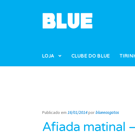
Pular
Pular
para
para
navegação
o
conteúdo
LOJA
CLUBE DO BLUE
TIRIN
Publicado em
16/01/2014
por
blueeosgatos
—
Afiada matinal 