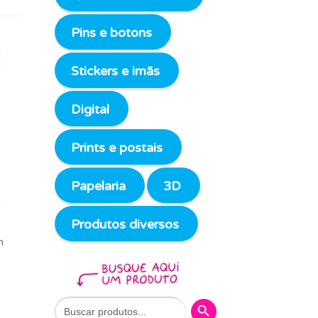
Pins e botons
Stickers e imãs
Digital
Prints e postais
Papelaria
3D
Produtos diversos
m
Search Button
Search
for: