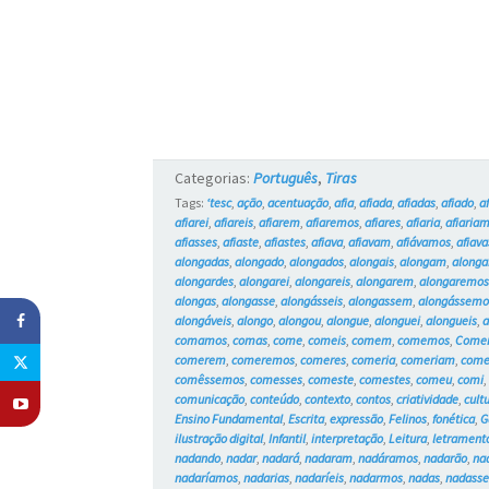
Categorias:
Português
,
Tiras
Tags:
‘tesc
,
ação
,
acentuação
,
afia
,
afiada
,
afiadas
,
afiado
,
a
afiarei
,
afiareis
,
afiarem
,
afiaremos
,
afiares
,
afiaria
,
afiaria
afiasses
,
afiaste
,
afiastes
,
afiava
,
afiavam
,
afiávamos
,
afiava
alongadas
,
alongado
,
alongados
,
alongais
,
alongam
,
along
alongardes
,
alongarei
,
alongareis
,
alongarem
,
alongaremo
alongas
,
alongasse
,
alongásseis
,
alongassem
,
alongássemo
alongáveis
,
alongo
,
alongou
,
alongue
,
alonguei
,
alongueis
,
comamos
,
comas
,
come
,
comeis
,
comem
,
comemos
,
Come
comerem
,
comeremos
,
comeres
,
comeria
,
comeriam
,
come
comêssemos
,
comesses
,
comeste
,
comestes
,
comeu
,
comi
comunicação
,
conteúdo
,
contexto
,
contos
,
criatividade
,
cult
Ensino Fundamental
,
Escrita
,
expressão
,
Felinos
,
fonética
,
G
ilustração digital
,
Infantil
,
interpretação
,
Leitura
,
letrament
nadando
,
nadar
,
nadará
,
nadaram
,
nadáramos
,
nadarão
,
na
nadaríamos
,
nadarias
,
nadaríeis
,
nadarmos
,
nadas
,
nadass