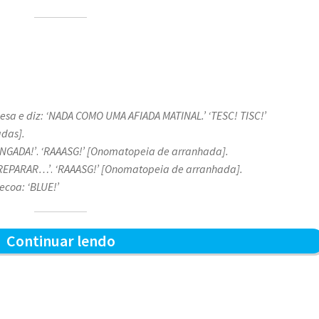
mesa e diz: ‘NADA COMO UMA AFIADA MATINAL.’
‘TESC! TISC!’
das].
ONGADA!’
.
‘RAAASG!’ [Onomatopeia de arranhada].
M REPARAR…’
.
‘RAAASG!’ [Onomatopeia de arranhada].
ecoa: ‘BLUE!’
Afiada
Continuar lendo
matinal
–
Blue