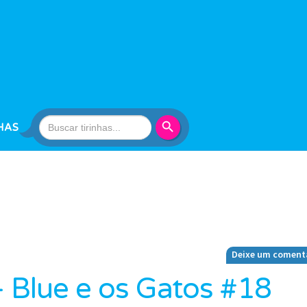
Search Button
Search
HAS
for:
Deixe um coment
– Blue e os Gatos #18