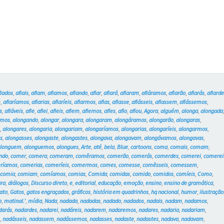
e
os
Gatos
#18
fiados
,
afiais
,
afiam
,
afiamos
,
afiando
,
afiar
,
afiará
,
afiaram
,
afiáramos
,
afiarão
,
afiarás
,
afiard
m
,
afiaríamos
,
afiarias
,
afiaríeis
,
afiarmos
,
afias
,
afiasse
,
afiásseis
,
afiassem
,
afiássemos
,
s
,
afiáveis
,
afie
,
afiei
,
afieis
,
afiem
,
afiemos
,
afies
,
afio
,
afiou
,
Agora
,
alguém
,
alonga
,
alongada
amos
,
alongando
,
alongar
,
alongara
,
alongaram
,
alongáramos
,
alongarão
,
alongaras
,
s
,
alongares
,
alongaria
,
alongariam
,
alongaríamos
,
alongarias
,
alongaríeis
,
alongarmos
,
s
,
alongasses
,
alongaste
,
alongastes
,
alongava
,
alongavam
,
alongávamos
,
alongavas
,
alonguem
,
alonguemos
,
alongues
,
Arte
,
até
,
bela
,
Blue
,
cartoons
,
coma
,
comais
,
comam
,
ndo
,
comer
,
comera
,
comeram
,
comêramos
,
comerão
,
comerás
,
comerdes
,
comerei
,
comerei
ríamos
,
comerias
,
comeríeis
,
comermos
,
comes
,
comesse
,
comêsseis
,
comessem
,
,
comia
,
comiam
,
comíamos
,
comias
,
Comida
,
comidas
,
comido
,
comidos
,
comíeis
,
Como
,
ura
,
diálogos
,
Discurso direto
,
e
,
editorial
,
educação
,
emoção
,
ensino
,
ensino de gramática
,
ato
,
Gatos
,
gatos engraçados
,
gráficos
,
história em quadrinhos
,
hq nacional
,
humor
,
ilustração
o
,
matinal.’
,
mídia
,
Nada
,
nadada
,
nadadas
,
nadado
,
nadados
,
nadais
,
nadam
,
nadamos
,
darás
,
nadardes
,
nadarei
,
nadáreis
,
nadarem
,
nadaremos
,
nadares
,
nadaria
,
nadariam
,
e
,
nadásseis
,
nadassem
,
nadássemos
,
nadasses
,
nadaste
,
nadastes
,
nadava
,
nadavam
,