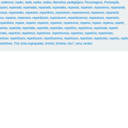
,
nademos
,
nades
,
nado
,
nados
,
nadou
,
Narrativa
,
pedagógico
,
Personagens
,
Pontuação
,
epara
,
reparada
,
reparadas
,
reparado
,
reparados
,
reparais
,
reparam
,
reparamos
,
reparando
,
raras
,
reparardes
,
repararei
,
reparáreis
,
repararem
,
repararemos
,
reparares
,
repararia
,
mos
,
reparas
,
reparasse
,
reparásseis
,
reparassem
,
reparássemos
,
reparasses
,
reparaste
,
reparáveis
,
repare
,
reparei
,
repareis
,
reparem
,
reparemos
,
repares
,
reparo
,
reparou
,
repete
,
petias
,
repetida
,
repetidas
,
repetido
,
repetidos
,
repetíeis
,
repetimos
,
repetindo
,
repetir
,
irdes
,
repetirei
,
repetireis
,
repetirem
,
repetiremos
,
repetires
,
repetiria
,
repetiriam
,
petisse
,
repetísseis
,
repetissem
,
repetíssemos
,
repetisses
,
repetiste
,
repetistes
,
repetiu
,
repit
stantivos
,
Tira
,
tiras engraçadas
,
tirinha
,
tirinhas
,
tisc!’
,
uma
,
verbos