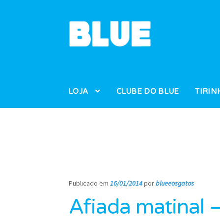
Pular
Pular
para
para
navegação
o
conteúdo
LOJA
CLUBE DO BLUE
TIRIN
Publicado em
16/01/2014
por
blueeosgatos
—
Afiada matinal 