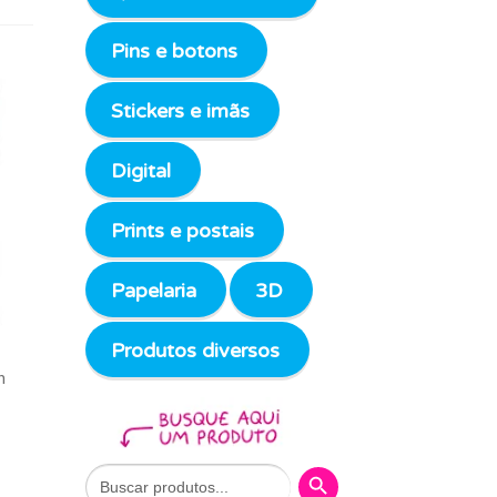
Pins e botons
Stickers e imãs
Digital
Prints e postais
Papelaria
3D
Produtos diversos
m
Search Button
Search
for: