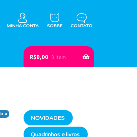
MINHA CONTA
SOBRE
CONTATO
R$
0,00
0 item
ário
NOVIDADES
Quadrinhos e livros