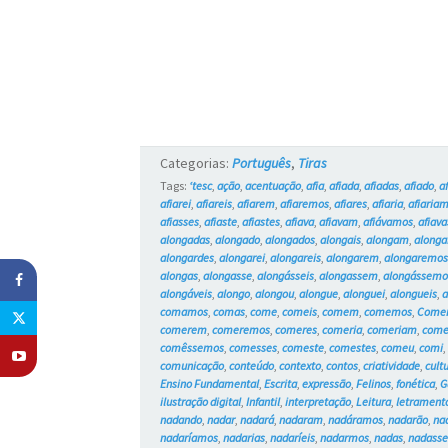
Categorias:
Português
,
Tiras
Tags:
‘tesc
,
ação
,
acentuação
,
afia
,
afiada
,
afiadas
,
afiado
,
a
afiarei
,
afiareis
,
afiarem
,
afiaremos
,
afiares
,
afiaria
,
afiaria
afiasses
,
afiaste
,
afiastes
,
afiava
,
afiavam
,
afiávamos
,
afiava
alongadas
,
alongado
,
alongados
,
alongais
,
alongam
,
along
alongardes
,
alongarei
,
alongareis
,
alongarem
,
alongaremo
alongas
,
alongasse
,
alongásseis
,
alongassem
,
alongássemo
alongáveis
,
alongo
,
alongou
,
alongue
,
alonguei
,
alongueis
,
comamos
,
comas
,
come
,
comeis
,
comem
,
comemos
,
Come
comerem
,
comeremos
,
comeres
,
comeria
,
comeriam
,
come
comêssemos
,
comesses
,
comeste
,
comestes
,
comeu
,
comi
comunicação
,
conteúdo
,
contexto
,
contos
,
criatividade
,
cult
Ensino Fundamental
,
Escrita
,
expressão
,
Felinos
,
fonética
,
G
ilustração digital
,
Infantil
,
interpretação
,
Leitura
,
letrament
nadando
,
nadar
,
nadará
,
nadaram
,
nadáramos
,
nadarão
,
na
nadaríamos
,
nadarias
,
nadaríeis
,
nadarmos
,
nadas
,
nadass