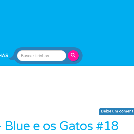
Search Button
Search
HAS
for:
Deixe um coment
– Blue e os Gatos #18