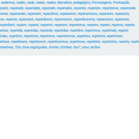
,
nademos
,
nades
,
nado
,
nados
,
nadou
,
Narrativa
,
pedagógico
,
Personagens
,
Pontuação
,
epara
,
reparada
,
reparadas
,
reparado
,
reparados
,
reparais
,
reparam
,
reparamos
,
reparando
,
raras
,
reparardes
,
repararei
,
reparáreis
,
repararem
,
repararemos
,
reparares
,
repararia
,
mos
,
reparas
,
reparasse
,
reparásseis
,
reparassem
,
reparássemos
,
reparasses
,
reparaste
,
reparáveis
,
repare
,
reparei
,
repareis
,
reparem
,
reparemos
,
repares
,
reparo
,
reparou
,
repete
,
petias
,
repetida
,
repetidas
,
repetido
,
repetidos
,
repetíeis
,
repetimos
,
repetindo
,
repetir
,
irdes
,
repetirei
,
repetireis
,
repetirem
,
repetiremos
,
repetires
,
repetiria
,
repetiriam
,
petisse
,
repetísseis
,
repetissem
,
repetíssemos
,
repetisses
,
repetiste
,
repetistes
,
repetiu
,
repit
stantivos
,
Tira
,
tiras engraçadas
,
tirinha
,
tirinhas
,
tisc!’
,
uma
,
verbos