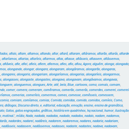
e
os
Gatos
#18
fiados
,
afiais
,
afiam
,
afiamos
,
afiando
,
afiar
,
afiará
,
afiaram
,
afiáramos
,
afiarão
,
afiarás
,
afiard
m
,
afiaríamos
,
afiarias
,
afiaríeis
,
afiarmos
,
afias
,
afiasse
,
afiásseis
,
afiassem
,
afiássemos
,
s
,
afiáveis
,
afie
,
afiei
,
afieis
,
afiem
,
afiemos
,
afies
,
afio
,
afiou
,
Agora
,
alguém
,
alonga
,
alongada
amos
,
alongando
,
alongar
,
alongara
,
alongaram
,
alongáramos
,
alongarão
,
alongaras
,
s
,
alongares
,
alongaria
,
alongariam
,
alongaríamos
,
alongarias
,
alongaríeis
,
alongarmos
,
s
,
alongasses
,
alongaste
,
alongastes
,
alongava
,
alongavam
,
alongávamos
,
alongavas
,
alonguem
,
alonguemos
,
alongues
,
Arte
,
até
,
bela
,
Blue
,
cartoons
,
coma
,
comais
,
comam
,
ndo
,
comer
,
comera
,
comeram
,
comêramos
,
comerão
,
comerás
,
comerdes
,
comerei
,
comerei
ríamos
,
comerias
,
comeríeis
,
comermos
,
comes
,
comesse
,
comêsseis
,
comessem
,
,
comia
,
comiam
,
comíamos
,
comias
,
Comida
,
comidas
,
comido
,
comidos
,
comíeis
,
Como
,
ura
,
diálogos
,
Discurso direto
,
e
,
editorial
,
educação
,
emoção
,
ensino
,
ensino de gramática
,
ato
,
Gatos
,
gatos engraçados
,
gráficos
,
história em quadrinhos
,
hq nacional
,
humor
,
ilustração
o
,
matinal.’
,
mídia
,
Nada
,
nadada
,
nadadas
,
nadado
,
nadados
,
nadais
,
nadam
,
nadamos
,
darás
,
nadardes
,
nadarei
,
nadáreis
,
nadarem
,
nadaremos
,
nadares
,
nadaria
,
nadariam
,
e
,
nadásseis
,
nadassem
,
nadássemos
,
nadasses
,
nadaste
,
nadastes
,
nadava
,
nadavam
,