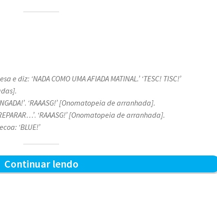
mesa e diz: ‘NADA COMO UMA AFIADA MATINAL.’
‘TESC! TISC!’
das].
ONGADA!’
.
‘RAAASG!’ [Onomatopeia de arranhada].
M REPARAR…’
.
‘RAAASG!’ [Onomatopeia de arranhada].
ecoa: ‘BLUE!’
Afiada
Continuar lendo
matinal
–
Blue