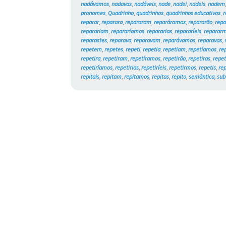
nadávamos
,
nadavas
,
nadáveis
,
nade
,
nadei
,
nadeis
,
nadem
pronomes
,
Quadrinho
,
quadrinhos
,
quadrinhos educativos
,
r
reparar
,
reparara
,
repararam
,
reparáramos
,
repararão
,
repa
reparariam
,
repararíamos
,
repararias
,
repararíeis
,
reparar
reparastes
,
reparava
,
reparavam
,
reparávamos
,
reparavas
,
repetem
,
repetes
,
repeti
,
repetia
,
repetiam
,
repetíamos
,
re
repetira
,
repetiram
,
repetíramos
,
repetirão
,
repetiras
,
repet
repetiríamos
,
repetirias
,
repetiríeis
,
repetirmos
,
repetis
,
re
repitais
,
repitam
,
repitamos
,
repitas
,
repito
,
semântica
,
sub