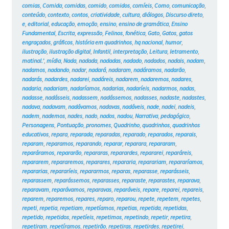
comias
,
Comida
,
comidas
,
comido
,
comidos
,
comíeis
,
Como
,
comunicação
,
conteúdo
,
contexto
,
contos
,
criatividade
,
cultura
,
diálogos
,
Discurso direto
,
e
,
editorial
,
educação
,
emoção
,
ensino
,
ensino de gramática
,
Ensino
Fundamental
,
Escrita
,
expressão
,
Felinos
,
fonética
,
Gato
,
Gatos
,
gatos
engraçados
,
gráficos
,
história em quadrinhos
,
hq nacional
,
humor
,
ilustração
,
ilustração digital
,
Infantil
,
interpretação
,
Leitura
,
letramento
,
matinal.’
,
mídia
,
Nada
,
nadada
,
nadadas
,
nadado
,
nadados
,
nadais
,
nadam
,
nadamos
,
nadando
,
nadar
,
nadará
,
nadaram
,
nadáramos
,
nadarão
,
nadarás
,
nadardes
,
nadarei
,
nadáreis
,
nadarem
,
nadaremos
,
nadares
,
nadaria
,
nadariam
,
nadaríamos
,
nadarias
,
nadaríeis
,
nadarmos
,
nadas
,
nadasse
,
nadásseis
,
nadassem
,
nadássemos
,
nadasses
,
nadaste
,
nadastes
,
nadava
,
nadavam
,
nadávamos
,
nadavas
,
nadáveis
,
nade
,
nadei
,
nadeis
,
nadem
,
nademos
,
nades
,
nado
,
nados
,
nadou
,
Narrativa
,
pedagógico
,
Personagens
,
Pontuação
,
pronomes
,
Quadrinho
,
quadrinhos
,
quadrinhos
educativos
,
repara
,
reparada
,
reparadas
,
reparado
,
reparados
,
reparais
,
reparam
,
reparamos
,
reparando
,
reparar
,
reparara
,
repararam
,
reparáramos
,
repararão
,
repararas
,
reparardes
,
repararei
,
reparáreis
,
repararem
,
repararemos
,
reparares
,
repararia
,
reparariam
,
repararíamos
,
repararias
,
repararíeis
,
repararmos
,
reparas
,
reparasse
,
reparásseis
,
reparassem
,
reparássemos
,
reparasses
,
reparaste
,
reparastes
,
reparava
,
reparavam
,
reparávamos
,
reparavas
,
reparáveis
,
repare
,
reparei
,
repareis
,
reparem
,
reparemos
,
repares
,
reparo
,
reparou
,
repete
,
repetem
,
repetes
,
repeti
,
repetia
,
repetiam
,
repetíamos
,
repetias
,
repetida
,
repetidas
,
repetido
,
repetidos
,
repetíeis
,
repetimos
,
repetindo
,
repetir
,
repetira
,
repetiram
,
repetíramos
,
repetirão
,
repetiras
,
repetirdes
,
repetirei
,