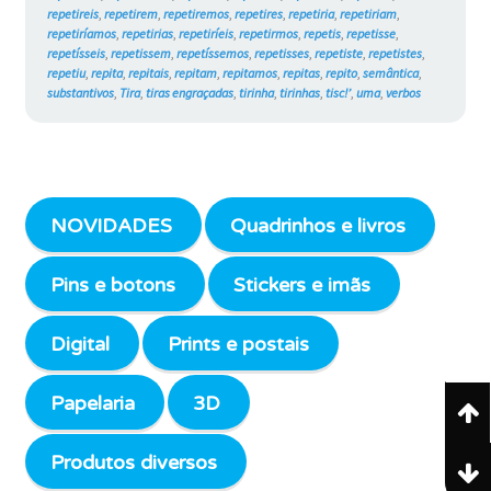
repetireis
,
repetirem
,
repetiremos
,
repetires
,
repetiria
,
repetiriam
,
repetiríamos
,
repetirias
,
repetiríeis
,
repetirmos
,
repetis
,
repetisse
,
repetísseis
,
repetissem
,
repetíssemos
,
repetisses
,
repetiste
,
repetistes
,
repetiu
,
repita
,
repitais
,
repitam
,
repitamos
,
repitas
,
repito
,
semântica
,
substantivos
,
Tira
,
tiras engraçadas
,
tirinha
,
tirinhas
,
tisc!’
,
uma
,
verbos
NOVIDADES
Quadrinhos e livros
Pins e botons
Stickers e imãs
Digital
Prints e postais
Papelaria
3D
Produtos diversos