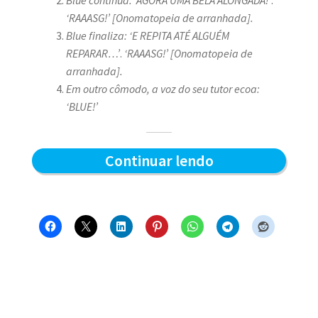
‘RAAASG!’ [Onomatopeia de arranhada].
Blue finaliza: ‘E REPITA ATÉ ALGUÉM
REPARAR…’
.
‘RAAASG!’ [Onomatopeia de
arranhada].
Em outro cômodo, a voz do seu tutor ecoa:
‘BLUE!’
Afiada
Continuar lendo
matinal
–
Blue
e
os
Gatos