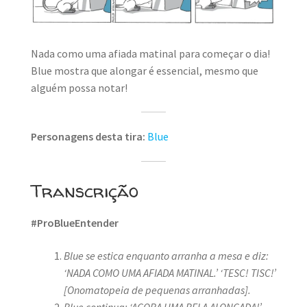
MINHA CONTA
CARRINHO
Nada como uma afiada matinal para começar o dia!
Blue mostra que alongar é essencial, mesmo que
Search Button
Search
for:
alguém possa notar!
Personagens desta tira:
Blue
Transcrição
#ProBlueEntender
Blue se estica enquanto arranha a mesa e diz:
‘NADA COMO UMA AFIADA MATINAL.’
‘TESC! TISC!’
[Onomatopeia de pequenas arranhadas].
Blue continua: ‘AGORA UMA BELA ALONGADA!’
.