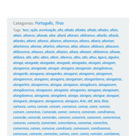
#18
Categorias:
Português
,
Tiras
Tags:
‘tesc
,
ação
,
acentuação
,
afia
,
afiada
,
afiadas
,
afiado
,
afiados
,
afiais
,
afiam
,
afiamos
,
afiando
,
afiar
,
afiará
,
afiaram
,
afiáramos
,
afiarão
,
afiarás
,
afiardes
,
afiarei
,
afiareis
,
afiarem
,
afiaremos
,
afiares
,
afiaria
,
afiariam
,
afiaríamos
,
afiarias
,
afiaríeis
,
afiarmos
,
afias
,
afiasse
,
afiásseis
,
afiassem
,
afiássemos
,
afiasses
,
afiaste
,
afiastes
,
afiava
,
afiavam
,
afiávamos
,
afiavas
,
afiáveis
,
afie
,
afiei
,
afieis
,
afiem
,
afiemos
,
afies
,
afio
,
afiou
,
Agora
,
alguém
,
alonga
,
alongada
,
alongadas
,
alongado
,
alongados
,
alongais
,
alongam
,
alongamos
,
alongando
,
alongar
,
alongara
,
alongaram
,
alongáramos
,
alongarão
,
alongaras
,
alongardes
,
alongarei
,
alongareis
,
alongarem
,
alongaremos
,
alongares
,
alongaria
,
alongariam
,
alongaríamos
,
alongarias
,
alongaríeis
,
alongarmos
,
alongas
,
alongasse
,
alongásseis
,
alongassem
,
alongássemos
,
alongasses
,
alongaste
,
alongastes
,
alongava
,
alongavam
,
alongávamos
,
alongavas
,
alongáveis
,
alongo
,
alongou
,
alongue
,
alonguei
,
alongueis
,
alonguem
,
alonguemos
,
alongues
,
Arte
,
até
,
bela
,
Blue
,
cartoons
,
coma
,
comais
,
comam
,
comamos
,
comas
,
come
,
comeis
,
comem
,
comemos
,
Comendo
,
comer
,
comera
,
comeram
,
comêramos
,
comerão
,
comerás
,
comerdes
,
comerei
,
comereis
,
comerem
,
comeremos
,
comeres
,
comeria
,
comeriam
,
comeríamos
,
comerias
,
comeríeis
,
comermos
,
comes
,
comesse
,
comêsseis
,
comessem
,
comêssemos
,
comesses
,
comeste
,
comestes
,
comeu
,
comi
,
comia
,
comiam
,
comíamos
,