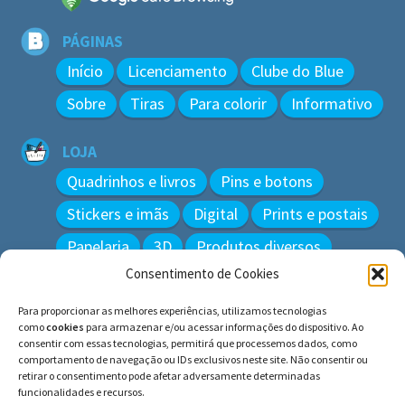
PÁGINAS
Início
Licenciamento
Clube do Blue
Sobre
Tiras
Para colorir
Informativo
LOJA
Quadrinhos e livros
Pins e botons
Stickers e imãs
Digital
Prints e postais
Papelaria
3D
Produtos diversos
Consentimento de Cookies
BUSCAR
Para proporcionar as melhores experiências, utilizamos tecnologias
Pesquisar
como
cookies
para armazenar e/ou acessar informações do dispositivo. Ao
por:
consentir com essas tecnologias, permitirá que processemos dados, como
comportamento de navegação ou IDs exclusivos neste site. Não consentir ou
retirar o consentimento pode afetar adversamente determinadas
funcionalidades e recursos.