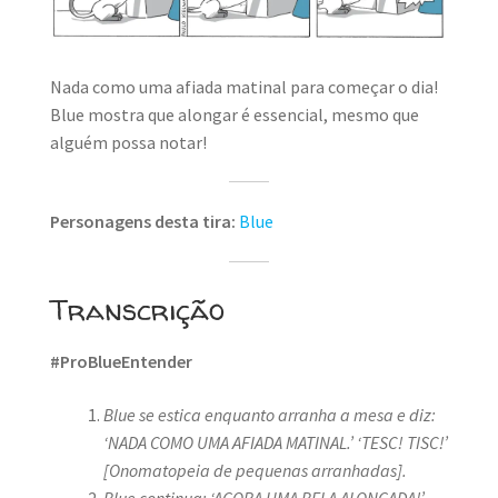
MINHA CONTA
CARRINHO
Nada como uma afiada matinal para começar o dia!
Blue mostra que alongar é essencial, mesmo que
Search Button
Search
for:
alguém possa notar!
Personagens desta tira:
Blue
Transcrição
#ProBlueEntender
Blue se estica enquanto arranha a mesa e diz:
‘NADA COMO UMA AFIADA MATINAL.’
‘TESC! TISC!’
[Onomatopeia de pequenas arranhadas].
Blue continua: ‘AGORA UMA BELA ALONGADA!’
.