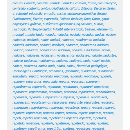
comias
,
Comida
,
comidas
,
comido
,
comidos
,
comíeis
,
Como
,
comunicação
,
conteúdo
,
contexto
,
contos
,
criatividade
,
cultura
,
diálogos
,
Discurso direto
,
e
,
editorial
,
educação
,
emoção
,
ensino
,
ensino de gramática
,
Ensino
Fundamental
,
Escrita
,
expressão
,
Felinos
,
fonética
,
Gato
,
Gatos
,
gatos
engraçados
,
gráficos
,
história em quadrinhos
,
hq nacional
,
humor
,
ilustração
,
ilustração digital
,
Infantil
,
interpretação
,
Leitura
,
letramento
,
matinal.’
,
mídia
,
Nada
,
nadada
,
nadadas
,
nadado
,
nadados
,
nadais
,
nadam
,
nadamos
,
nadando
,
nadar
,
nadará
,
nadaram
,
nadáramos
,
nadarão
,
nadarás
,
nadardes
,
nadarei
,
nadáreis
,
nadarem
,
nadaremos
,
nadares
,
nadaria
,
nadariam
,
nadaríamos
,
nadarias
,
nadaríeis
,
nadarmos
,
nadas
,
nadasse
,
nadásseis
,
nadassem
,
nadássemos
,
nadasses
,
nadaste
,
nadastes
,
nadava
,
nadavam
,
nadávamos
,
nadavas
,
nadáveis
,
nade
,
nadei
,
nadeis
,
nadem
,
nademos
,
nades
,
nado
,
nados
,
nadou
,
Narrativa
,
pedagógico
,
Personagens
,
Pontuação
,
pronomes
,
Quadrinho
,
quadrinhos
,
quadrinhos
educativos
,
repara
,
reparada
,
reparadas
,
reparado
,
reparados
,
reparais
,
reparam
,
reparamos
,
reparando
,
reparar
,
reparara
,
repararam
,
reparáramos
,
repararão
,
repararas
,
reparardes
,
repararei
,
reparáreis
,
repararem
,
repararemos
,
reparares
,
repararia
,
reparariam
,
repararíamos
,
repararias
,
repararíeis
,
repararmos
,
reparas
,
reparasse
,
reparásseis
,
reparassem
,
reparássemos
,
reparasses
,
reparaste
,
reparastes
,
reparava
,
reparavam
,
reparávamos
,
reparavas
,
reparáveis
,
repare
,
reparei
,
repareis
,
reparem
,
reparemos
,
repares
,
reparo
,
reparou
,
repete
,
repetem
,
repetes
,
repeti
,
repetia
,
repetiam
,
repetíamos
,
repetias
,
repetida
,
repetidas
,
repetido
,
repetidos
,
repetíeis
,
repetimos
,
repetindo
,
repetir
,
repetira
,
repetiram
,
repetíramos
,
repetirão
,
repetiras
,
repetirdes
,
repetirei
,