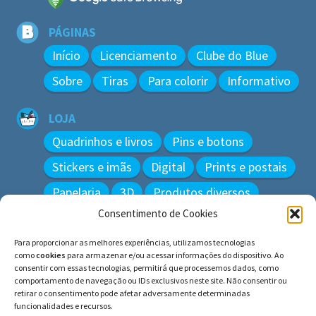
PÁGINAS
Início
Licenciamento
Clube do Blue
Sobre
Tiras
Para colorir
Informativo
LOJA
Quadrinhos e livros
Pins e botons
Stickers e imãs
Digital
Prints e postais
Papelaria
3D
Produtos diversos
Consentimento de Cookies
BUSCAR
Para proporcionar as melhores experiências, utilizamos tecnologias
Pesquisar
como
cookies
para armazenar e/ou acessar informações do dispositivo. Ao
por:
consentir com essas tecnologias, permitirá que processemos dados, como
comportamento de navegação ou IDs exclusivos neste site. Não consentir ou
retirar o consentimento pode afetar adversamente determinadas
funcionalidades e recursos.