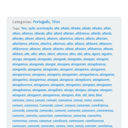
#18
Categorias:
Português
,
Tiras
Tags:
‘tesc
,
ação
,
acentuação
,
afia
,
afiada
,
afiadas
,
afiado
,
afiados
,
afiais
,
afiam
,
afiamos
,
afiando
,
afiar
,
afiará
,
afiaram
,
afiáramos
,
afiarão
,
afiarás
,
afiardes
,
afiarei
,
afiareis
,
afiarem
,
afiaremos
,
afiares
,
afiaria
,
afiariam
,
afiaríamos
,
afiarias
,
afiaríeis
,
afiarmos
,
afias
,
afiasse
,
afiásseis
,
afiassem
,
afiássemos
,
afiasses
,
afiaste
,
afiastes
,
afiava
,
afiavam
,
afiávamos
,
afiavas
,
afiáveis
,
afie
,
afiei
,
afieis
,
afiem
,
afiemos
,
afies
,
afio
,
afiou
,
Agora
,
alguém
,
alonga
,
alongada
,
alongadas
,
alongado
,
alongados
,
alongais
,
alongam
,
alongamos
,
alongando
,
alongar
,
alongara
,
alongaram
,
alongáramos
,
alongarão
,
alongaras
,
alongardes
,
alongarei
,
alongareis
,
alongarem
,
alongaremos
,
alongares
,
alongaria
,
alongariam
,
alongaríamos
,
alongarias
,
alongaríeis
,
alongarmos
,
alongas
,
alongasse
,
alongásseis
,
alongassem
,
alongássemos
,
alongasses
,
alongaste
,
alongastes
,
alongava
,
alongavam
,
alongávamos
,
alongavas
,
alongáveis
,
alongo
,
alongou
,
alongue
,
alonguei
,
alongueis
,
alonguem
,
alonguemos
,
alongues
,
Arte
,
até
,
bela
,
Blue
,
cartoons
,
coma
,
comais
,
comam
,
comamos
,
comas
,
come
,
comeis
,
comem
,
comemos
,
Comendo
,
comer
,
comera
,
comeram
,
comêramos
,
comerão
,
comerás
,
comerdes
,
comerei
,
comereis
,
comerem
,
comeremos
,
comeres
,
comeria
,
comeriam
,
comeríamos
,
comerias
,
comeríeis
,
comermos
,
comes
,
comesse
,
comêsseis
,
comessem
,
comêssemos
,
comesses
,
comeste
,
comestes
,
comeu
,
comi
,
comia
,
comiam
,
comíamos
,