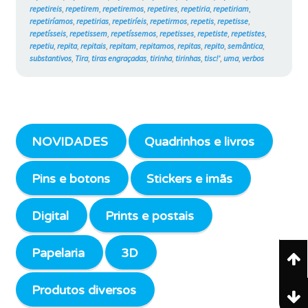
repetireis
,
repetirem
,
repetiremos
,
repetires
,
repetiria
,
repetiriam
,
repetiríamos
,
repetirias
,
repetiríeis
,
repetirmos
,
repetis
,
repetisse
,
repetísseis
,
repetissem
,
repetíssemos
,
repetisses
,
repetiste
,
repetistes
,
repetiu
,
repita
,
repitais
,
repitam
,
repitamos
,
repitas
,
repito
,
semântica
,
substantivos
,
Tira
,
tiras engraçadas
,
tirinha
,
tirinhas
,
tisc!’
,
uma
,
verbos
NOVIDADES
Quadrinhos e livros
Pins e botons
Stickers e imãs
Digital
Prints e postais
Papelaria
3D
Produtos diversos