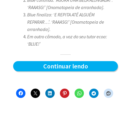
‘RAAASG!’ [Onomatopeia de arranhada].
Blue finaliza: ‘E REPITA ATÉ ALGUÉM
REPARAR…’
.
‘RAAASG!’ [Onomatopeia de
arranhada].
Em outro cômodo, a voz do seu tutor ecoa:
‘BLUE!’
Afiada
Continuar lendo
matinal
–
Blue
e
os
Gatos