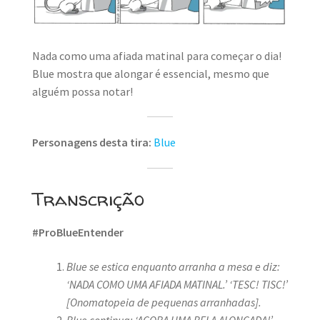
MINHA CONTA
CARRINHO
Nada como uma afiada matinal para começar o dia!
Blue mostra que alongar é essencial, mesmo que
Search Button
Search
for:
alguém possa notar!
Personagens desta tira:
Blue
Transcrição
#ProBlueEntender
Blue se estica enquanto arranha a mesa e diz:
‘NADA COMO UMA AFIADA MATINAL.’
‘TESC! TISC!’
[Onomatopeia de pequenas arranhadas].
Blue continua: ‘AGORA UMA BELA ALONGADA!’
.