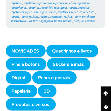
repetireis
,
repetirem
,
repetiremos
,
repetires
,
repetiria
,
repetiriam
,
repetiríamos
,
repetirias
,
repetiríeis
,
repetirmos
,
repetis
,
repetisse
,
repetísseis
,
repetissem
,
repetíssemos
,
repetisses
,
repetiste
,
repetistes
,
repetiu
,
repita
,
repitais
,
repitam
,
repitamos
,
repitas
,
repito
,
semântica
,
substantivos
,
Tira
,
tiras engraçadas
,
tirinha
,
tirinhas
,
tisc!’
,
uma
,
verbos
NOVIDADES
Quadrinhos e livros
Pins e botons
Stickers e imãs
Digital
Prints e postais
Papelaria
3D
Produtos diversos