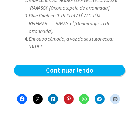
‘RAAASG!’ [Onomatopeia de arranhada].
Blue finaliza: ‘E REPITA ATÉ ALGUÉM
REPARAR…’
.
‘RAAASG!’ [Onomatopeia de
arranhada].
Em outro cômodo, a voz do seu tutor ecoa:
‘BLUE!’
Afiada
Continuar lendo
matinal
–
Blue
e
os
Gatos