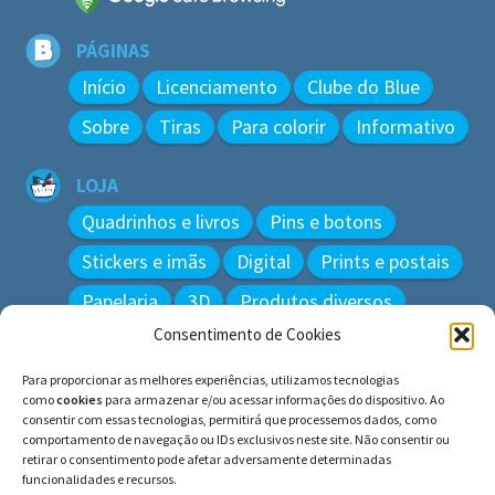
PÁGINAS
Início
Licenciamento
Clube do Blue
Sobre
Tiras
Para colorir
Informativo
LOJA
Quadrinhos e livros
Pins e botons
Stickers e imãs
Digital
Prints e postais
Papelaria
3D
Produtos diversos
Consentimento de Cookies
BUSCAR
Para proporcionar as melhores experiências, utilizamos tecnologias
Pesquisar
como
cookies
para armazenar e/ou acessar informações do dispositivo. Ao
por:
consentir com essas tecnologias, permitirá que processemos dados, como
comportamento de navegação ou IDs exclusivos neste site. Não consentir ou
retirar o consentimento pode afetar adversamente determinadas
funcionalidades e recursos.