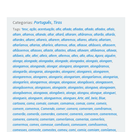
#18
Categorias:
Português
,
Tiras
Tags:
‘tesc
,
ação
,
acentuação
,
afia
,
afiada
,
afiadas
,
afiado
,
afiados
,
afiais
,
afiam
,
afiamos
,
afiando
,
afiar
,
afiará
,
afiaram
,
afiáramos
,
afiarão
,
afiarás
,
afiardes
,
afiarei
,
afiareis
,
afiarem
,
afiaremos
,
afiares
,
afiaria
,
afiariam
,
afiaríamos
,
afiarias
,
afiaríeis
,
afiarmos
,
afias
,
afiasse
,
afiásseis
,
afiassem
,
afiássemos
,
afiasses
,
afiaste
,
afiastes
,
afiava
,
afiavam
,
afiávamos
,
afiavas
,
afiáveis
,
afie
,
afiei
,
afieis
,
afiem
,
afiemos
,
afies
,
afio
,
afiou
,
Agora
,
alguém
,
alonga
,
alongada
,
alongadas
,
alongado
,
alongados
,
alongais
,
alongam
,
alongamos
,
alongando
,
alongar
,
alongara
,
alongaram
,
alongáramos
,
alongarão
,
alongaras
,
alongardes
,
alongarei
,
alongareis
,
alongarem
,
alongaremos
,
alongares
,
alongaria
,
alongariam
,
alongaríamos
,
alongarias
,
alongaríeis
,
alongarmos
,
alongas
,
alongasse
,
alongásseis
,
alongassem
,
alongássemos
,
alongasses
,
alongaste
,
alongastes
,
alongava
,
alongavam
,
alongávamos
,
alongavas
,
alongáveis
,
alongo
,
alongou
,
alongue
,
alonguei
,
alongueis
,
alonguem
,
alonguemos
,
alongues
,
Arte
,
até
,
bela
,
Blue
,
cartoons
,
coma
,
comais
,
comam
,
comamos
,
comas
,
come
,
comeis
,
comem
,
comemos
,
Comendo
,
comer
,
comera
,
comeram
,
comêramos
,
comerão
,
comerás
,
comerdes
,
comerei
,
comereis
,
comerem
,
comeremos
,
comeres
,
comeria
,
comeriam
,
comeríamos
,
comerias
,
comeríeis
,
comermos
,
comes
,
comesse
,
comêsseis
,
comessem
,
comêssemos
,
comesses
,
comeste
,
comestes
,
comeu
,
comi
,
comia
,
comiam
,
comíamos
,