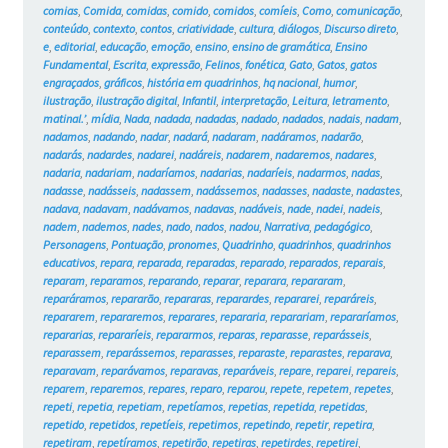
comias
,
Comida
,
comidas
,
comido
,
comidos
,
comíeis
,
Como
,
comunicação
,
conteúdo
,
contexto
,
contos
,
criatividade
,
cultura
,
diálogos
,
Discurso direto
,
e
,
editorial
,
educação
,
emoção
,
ensino
,
ensino de gramática
,
Ensino
Fundamental
,
Escrita
,
expressão
,
Felinos
,
fonética
,
Gato
,
Gatos
,
gatos
engraçados
,
gráficos
,
história em quadrinhos
,
hq nacional
,
humor
,
ilustração
,
ilustração digital
,
Infantil
,
interpretação
,
Leitura
,
letramento
,
matinal.’
,
mídia
,
Nada
,
nadada
,
nadadas
,
nadado
,
nadados
,
nadais
,
nadam
,
nadamos
,
nadando
,
nadar
,
nadará
,
nadaram
,
nadáramos
,
nadarão
,
nadarás
,
nadardes
,
nadarei
,
nadáreis
,
nadarem
,
nadaremos
,
nadares
,
nadaria
,
nadariam
,
nadaríamos
,
nadarias
,
nadaríeis
,
nadarmos
,
nadas
,
nadasse
,
nadásseis
,
nadassem
,
nadássemos
,
nadasses
,
nadaste
,
nadastes
,
nadava
,
nadavam
,
nadávamos
,
nadavas
,
nadáveis
,
nade
,
nadei
,
nadeis
,
nadem
,
nademos
,
nades
,
nado
,
nados
,
nadou
,
Narrativa
,
pedagógico
,
Personagens
,
Pontuação
,
pronomes
,
Quadrinho
,
quadrinhos
,
quadrinhos
educativos
,
repara
,
reparada
,
reparadas
,
reparado
,
reparados
,
reparais
,
reparam
,
reparamos
,
reparando
,
reparar
,
reparara
,
repararam
,
reparáramos
,
repararão
,
repararas
,
reparardes
,
repararei
,
reparáreis
,
repararem
,
repararemos
,
reparares
,
repararia
,
reparariam
,
repararíamos
,
repararias
,
repararíeis
,
repararmos
,
reparas
,
reparasse
,
reparásseis
,
reparassem
,
reparássemos
,
reparasses
,
reparaste
,
reparastes
,
reparava
,
reparavam
,
reparávamos
,
reparavas
,
reparáveis
,
repare
,
reparei
,
repareis
,
reparem
,
reparemos
,
repares
,
reparo
,
reparou
,
repete
,
repetem
,
repetes
,
repeti
,
repetia
,
repetiam
,
repetíamos
,
repetias
,
repetida
,
repetidas
,
repetido
,
repetidos
,
repetíeis
,
repetimos
,
repetindo
,
repetir
,
repetira
,
repetiram
,
repetíramos
,
repetirão
,
repetiras
,
repetirdes
,
repetirei
,