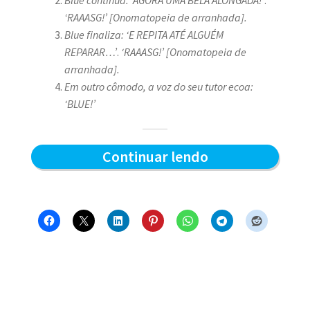
‘RAAASG!’ [Onomatopeia de arranhada].
Blue finaliza: ‘E REPITA ATÉ ALGUÉM
REPARAR…’
.
‘RAAASG!’ [Onomatopeia de
arranhada].
Em outro cômodo, a voz do seu tutor ecoa:
‘BLUE!’
Afiada
Continuar lendo
matinal
–
Blue
e
os
Gatos