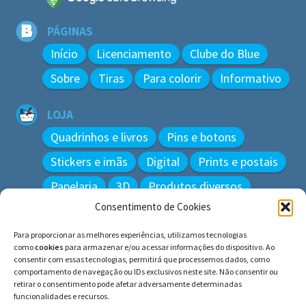
PÁGINAS
Início
Licenciamento
Clube do Blue
Sobre
Tiras
Para colorir
Informativo
LOJA
Quadrinhos e livros
Pins e botons
Stickers e imãs
Digital
Prints e postais
Papelaria
3D
Produtos diversos
Consentimento de Cookies
BUSCAR
Para proporcionar as melhores experiências, utilizamos tecnologias
Pesquisar
como
cookies
para armazenar e/ou acessar informações do dispositivo. Ao
por:
consentir com essas tecnologias, permitirá que processemos dados, como
comportamento de navegação ou IDs exclusivos neste site. Não consentir ou
retirar o consentimento pode afetar adversamente determinadas
funcionalidades e recursos.