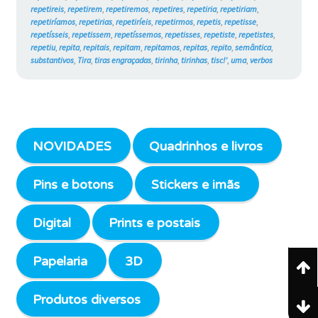
repetireis
,
repetirem
,
repetiremos
,
repetires
,
repetiria
,
repetiriam
,
repetiríamos
,
repetirias
,
repetiríeis
,
repetirmos
,
repetis
,
repetisse
,
repetísseis
,
repetissem
,
repetíssemos
,
repetisses
,
repetiste
,
repetistes
,
repetiu
,
repita
,
repitais
,
repitam
,
repitamos
,
repitas
,
repito
,
semântica
,
substantivos
,
Tira
,
tiras engraçadas
,
tirinha
,
tirinhas
,
tisc!’
,
uma
,
verbos
NOVIDADES
Quadrinhos e livros
Pins e botons
Stickers e imãs
Digital
Prints e postais
Papelaria
3D
Produtos diversos