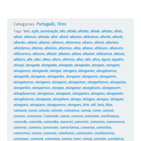
#18
Categorias:
Português
,
Tiras
Tags:
‘tesc
,
ação
,
acentuação
,
afia
,
afiada
,
afiadas
,
afiado
,
afiados
,
afiais
,
afiam
,
afiamos
,
afiando
,
afiar
,
afiará
,
afiaram
,
afiáramos
,
afiarão
,
afiarás
,
afiardes
,
afiarei
,
afiareis
,
afiarem
,
afiaremos
,
afiares
,
afiaria
,
afiariam
,
afiaríamos
,
afiarias
,
afiaríeis
,
afiarmos
,
afias
,
afiasse
,
afiásseis
,
afiassem
,
afiássemos
,
afiasses
,
afiaste
,
afiastes
,
afiava
,
afiavam
,
afiávamos
,
afiavas
,
afiáveis
,
afie
,
afiei
,
afieis
,
afiem
,
afiemos
,
afies
,
afio
,
afiou
,
Agora
,
alguém
,
alonga
,
alongada
,
alongadas
,
alongado
,
alongados
,
alongais
,
alongam
,
alongamos
,
alongando
,
alongar
,
alongara
,
alongaram
,
alongáramos
,
alongarão
,
alongaras
,
alongardes
,
alongarei
,
alongareis
,
alongarem
,
alongaremos
,
alongares
,
alongaria
,
alongariam
,
alongaríamos
,
alongarias
,
alongaríeis
,
alongarmos
,
alongas
,
alongasse
,
alongásseis
,
alongassem
,
alongássemos
,
alongasses
,
alongaste
,
alongastes
,
alongava
,
alongavam
,
alongávamos
,
alongavas
,
alongáveis
,
alongo
,
alongou
,
alongue
,
alonguei
,
alongueis
,
alonguem
,
alonguemos
,
alongues
,
Arte
,
até
,
bela
,
Blue
,
cartoons
,
coma
,
comais
,
comam
,
comamos
,
comas
,
come
,
comeis
,
comem
,
comemos
,
Comendo
,
comer
,
comera
,
comeram
,
comêramos
,
comerão
,
comerás
,
comerdes
,
comerei
,
comereis
,
comerem
,
comeremos
,
comeres
,
comeria
,
comeriam
,
comeríamos
,
comerias
,
comeríeis
,
comermos
,
comes
,
comesse
,
comêsseis
,
comessem
,
comêssemos
,
comesses
,
comeste
,
comestes
,
comeu
,
comi
,
comia
,
comiam
,
comíamos
,