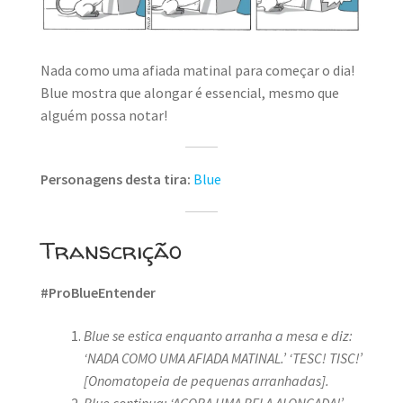
MINHA CONTA
CARRINHO
Nada como uma afiada matinal para começar o dia!
Blue mostra que alongar é essencial, mesmo que
Search Button
Search
for:
alguém possa notar!
Personagens desta tira:
Blue
Transcrição
#ProBlueEntender
Blue se estica enquanto arranha a mesa e diz:
‘NADA COMO UMA AFIADA MATINAL.’
‘TESC! TISC!’
[Onomatopeia de pequenas arranhadas].
Blue continua: ‘AGORA UMA BELA ALONGADA!’
.