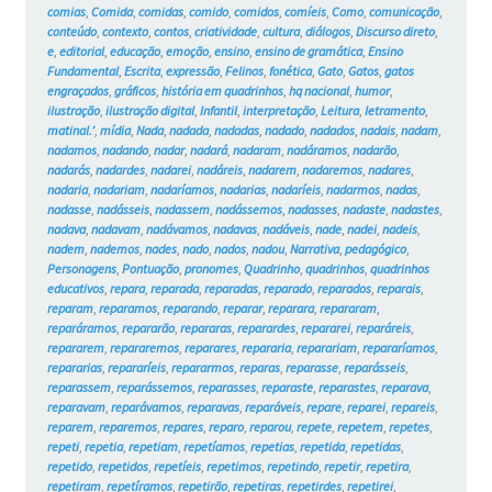
comias
,
Comida
,
comidas
,
comido
,
comidos
,
comíeis
,
Como
,
comunicação
,
conteúdo
,
contexto
,
contos
,
criatividade
,
cultura
,
diálogos
,
Discurso direto
,
e
,
editorial
,
educação
,
emoção
,
ensino
,
ensino de gramática
,
Ensino
Fundamental
,
Escrita
,
expressão
,
Felinos
,
fonética
,
Gato
,
Gatos
,
gatos
engraçados
,
gráficos
,
história em quadrinhos
,
hq nacional
,
humor
,
ilustração
,
ilustração digital
,
Infantil
,
interpretação
,
Leitura
,
letramento
,
matinal.’
,
mídia
,
Nada
,
nadada
,
nadadas
,
nadado
,
nadados
,
nadais
,
nadam
,
nadamos
,
nadando
,
nadar
,
nadará
,
nadaram
,
nadáramos
,
nadarão
,
nadarás
,
nadardes
,
nadarei
,
nadáreis
,
nadarem
,
nadaremos
,
nadares
,
nadaria
,
nadariam
,
nadaríamos
,
nadarias
,
nadaríeis
,
nadarmos
,
nadas
,
nadasse
,
nadásseis
,
nadassem
,
nadássemos
,
nadasses
,
nadaste
,
nadastes
,
nadava
,
nadavam
,
nadávamos
,
nadavas
,
nadáveis
,
nade
,
nadei
,
nadeis
,
nadem
,
nademos
,
nades
,
nado
,
nados
,
nadou
,
Narrativa
,
pedagógico
,
Personagens
,
Pontuação
,
pronomes
,
Quadrinho
,
quadrinhos
,
quadrinhos
educativos
,
repara
,
reparada
,
reparadas
,
reparado
,
reparados
,
reparais
,
reparam
,
reparamos
,
reparando
,
reparar
,
reparara
,
repararam
,
reparáramos
,
repararão
,
repararas
,
reparardes
,
repararei
,
reparáreis
,
repararem
,
repararemos
,
reparares
,
repararia
,
reparariam
,
repararíamos
,
repararias
,
repararíeis
,
repararmos
,
reparas
,
reparasse
,
reparásseis
,
reparassem
,
reparássemos
,
reparasses
,
reparaste
,
reparastes
,
reparava
,
reparavam
,
reparávamos
,
reparavas
,
reparáveis
,
repare
,
reparei
,
repareis
,
reparem
,
reparemos
,
repares
,
reparo
,
reparou
,
repete
,
repetem
,
repetes
,
repeti
,
repetia
,
repetiam
,
repetíamos
,
repetias
,
repetida
,
repetidas
,
repetido
,
repetidos
,
repetíeis
,
repetimos
,
repetindo
,
repetir
,
repetira
,
repetiram
,
repetíramos
,
repetirão
,
repetiras
,
repetirdes
,
repetirei
,