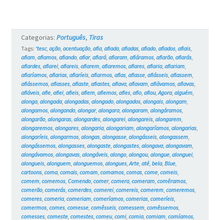
#18
Categorias:
Português
,
Tiras
Tags:
‘tesc
,
ação
,
acentuação
,
afia
,
afiada
,
afiadas
,
afiado
,
afiados
,
afiais
,
afiam
,
afiamos
,
afiando
,
afiar
,
afiará
,
afiaram
,
afiáramos
,
afiarão
,
afiarás
,
afiardes
,
afiarei
,
afiareis
,
afiarem
,
afiaremos
,
afiares
,
afiaria
,
afiariam
,
afiaríamos
,
afiarias
,
afiaríeis
,
afiarmos
,
afias
,
afiasse
,
afiásseis
,
afiassem
,
afiássemos
,
afiasses
,
afiaste
,
afiastes
,
afiava
,
afiavam
,
afiávamos
,
afiavas
,
afiáveis
,
afie
,
afiei
,
afieis
,
afiem
,
afiemos
,
afies
,
afio
,
afiou
,
Agora
,
alguém
,
alonga
,
alongada
,
alongadas
,
alongado
,
alongados
,
alongais
,
alongam
,
alongamos
,
alongando
,
alongar
,
alongara
,
alongaram
,
alongáramos
,
alongarão
,
alongaras
,
alongardes
,
alongarei
,
alongareis
,
alongarem
,
alongaremos
,
alongares
,
alongaria
,
alongariam
,
alongaríamos
,
alongarias
,
alongaríeis
,
alongarmos
,
alongas
,
alongasse
,
alongásseis
,
alongassem
,
alongássemos
,
alongasses
,
alongaste
,
alongastes
,
alongava
,
alongavam
,
alongávamos
,
alongavas
,
alongáveis
,
alongo
,
alongou
,
alongue
,
alonguei
,
alongueis
,
alonguem
,
alonguemos
,
alongues
,
Arte
,
até
,
bela
,
Blue
,
cartoons
,
coma
,
comais
,
comam
,
comamos
,
comas
,
come
,
comeis
,
comem
,
comemos
,
Comendo
,
comer
,
comera
,
comeram
,
comêramos
,
comerão
,
comerás
,
comerdes
,
comerei
,
comereis
,
comerem
,
comeremos
,
comeres
,
comeria
,
comeriam
,
comeríamos
,
comerias
,
comeríeis
,
comermos
,
comes
,
comesse
,
comêsseis
,
comessem
,
comêssemos
,
comesses
,
comeste
,
comestes
,
comeu
,
comi
,
comia
,
comiam
,
comíamos
,