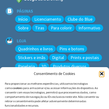
PÁGINAS
Início
Licenciamento
Clube do Blue
Sobre
Tiras
Para colorir
Informativo
LOJA
Quadrinhos e livros
Pins e botons
Stickers e imãs
Digital
Prints e postais
Papelaria
3D
Produtos diversos
Consentimento de Cookies
BUSCAR
Para proporcionar as melhores experiências, utilizamos tecnologias
Pesquisar
como
cookies
para armazenar e/ou acessar informações do dispositivo. Ao
por:
consentir com essas tecnologias, permitirá que processemos dados, como
comportamento de navegação ou IDs exclusivos neste site. Não consentir ou
retirar o consentimento pode afetar adversamente determinadas
funcionalidades e recursos.