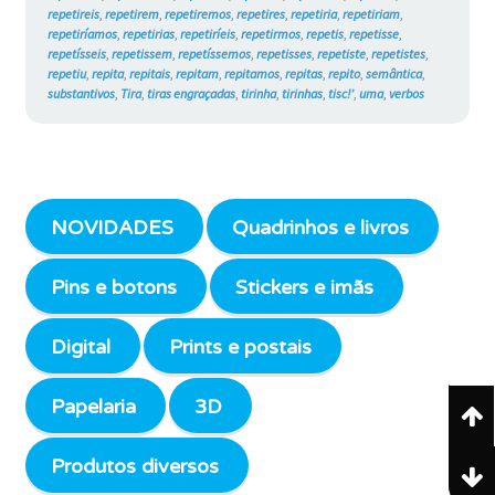
repetireis
,
repetirem
,
repetiremos
,
repetires
,
repetiria
,
repetiriam
,
repetiríamos
,
repetirias
,
repetiríeis
,
repetirmos
,
repetis
,
repetisse
,
repetísseis
,
repetissem
,
repetíssemos
,
repetisses
,
repetiste
,
repetistes
,
repetiu
,
repita
,
repitais
,
repitam
,
repitamos
,
repitas
,
repito
,
semântica
,
substantivos
,
Tira
,
tiras engraçadas
,
tirinha
,
tirinhas
,
tisc!’
,
uma
,
verbos
NOVIDADES
Quadrinhos e livros
Pins e botons
Stickers e imãs
Digital
Prints e postais
Papelaria
3D
Produtos diversos