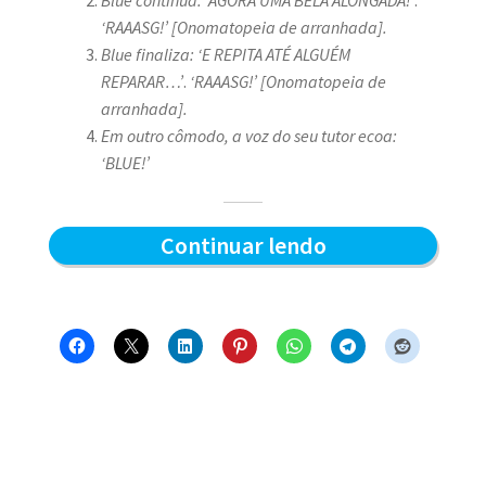
‘RAAASG!’ [Onomatopeia de arranhada].
Blue finaliza: ‘E REPITA ATÉ ALGUÉM
REPARAR…’
.
‘RAAASG!’ [Onomatopeia de
arranhada].
Em outro cômodo, a voz do seu tutor ecoa:
‘BLUE!’
Afiada
Continuar lendo
matinal
–
Blue
e
os
Gatos