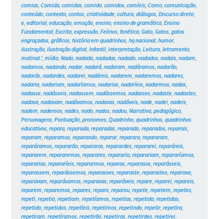
comias
,
Comida
,
comidas
,
comido
,
comidos
,
comíeis
,
Como
,
comunicação
,
conteúdo
,
contexto
,
contos
,
criatividade
,
cultura
,
diálogos
,
Discurso direto
,
e
,
editorial
,
educação
,
emoção
,
ensino
,
ensino de gramática
,
Ensino
Fundamental
,
Escrita
,
expressão
,
Felinos
,
fonética
,
Gato
,
Gatos
,
gatos
engraçados
,
gráficos
,
história em quadrinhos
,
hq nacional
,
humor
,
ilustração
,
ilustração digital
,
Infantil
,
interpretação
,
Leitura
,
letramento
,
matinal.’
,
mídia
,
Nada
,
nadada
,
nadadas
,
nadado
,
nadados
,
nadais
,
nadam
,
nadamos
,
nadando
,
nadar
,
nadará
,
nadaram
,
nadáramos
,
nadarão
,
nadarás
,
nadardes
,
nadarei
,
nadáreis
,
nadarem
,
nadaremos
,
nadares
,
nadaria
,
nadariam
,
nadaríamos
,
nadarias
,
nadaríeis
,
nadarmos
,
nadas
,
nadasse
,
nadásseis
,
nadassem
,
nadássemos
,
nadasses
,
nadaste
,
nadastes
,
nadava
,
nadavam
,
nadávamos
,
nadavas
,
nadáveis
,
nade
,
nadei
,
nadeis
,
nadem
,
nademos
,
nades
,
nado
,
nados
,
nadou
,
Narrativa
,
pedagógico
,
Personagens
,
Pontuação
,
pronomes
,
Quadrinho
,
quadrinhos
,
quadrinhos
educativos
,
repara
,
reparada
,
reparadas
,
reparado
,
reparados
,
reparais
,
reparam
,
reparamos
,
reparando
,
reparar
,
reparara
,
repararam
,
reparáramos
,
repararão
,
repararas
,
reparardes
,
repararei
,
reparáreis
,
repararem
,
repararemos
,
reparares
,
repararia
,
reparariam
,
repararíamos
,
repararias
,
repararíeis
,
repararmos
,
reparas
,
reparasse
,
reparásseis
,
reparassem
,
reparássemos
,
reparasses
,
reparaste
,
reparastes
,
reparava
,
reparavam
,
reparávamos
,
reparavas
,
reparáveis
,
repare
,
reparei
,
repareis
,
reparem
,
reparemos
,
repares
,
reparo
,
reparou
,
repete
,
repetem
,
repetes
,
repeti
,
repetia
,
repetiam
,
repetíamos
,
repetias
,
repetida
,
repetidas
,
repetido
,
repetidos
,
repetíeis
,
repetimos
,
repetindo
,
repetir
,
repetira
,
repetiram
,
repetíramos
,
repetirão
,
repetiras
,
repetirdes
,
repetirei
,