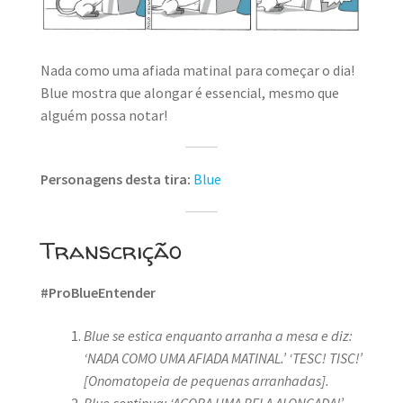
MINHA CONTA
CARRINHO
Nada como uma afiada matinal para começar o dia!
Blue mostra que alongar é essencial, mesmo que
Search Button
Search
for:
alguém possa notar!
Personagens desta tira:
Blue
Transcrição
#ProBlueEntender
Blue se estica enquanto arranha a mesa e diz:
‘NADA COMO UMA AFIADA MATINAL.’
‘TESC! TISC!’
[Onomatopeia de pequenas arranhadas].
Blue continua: ‘AGORA UMA BELA ALONGADA!’
.