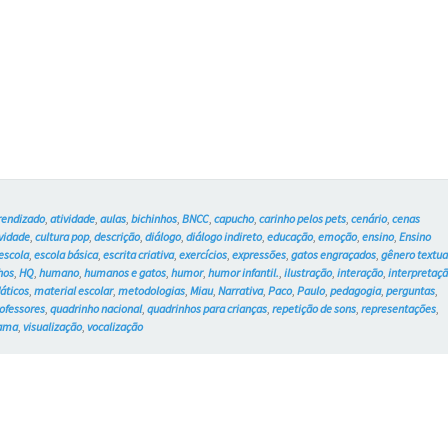
Gatos
–
Blue
e
os
Gatos
rendizado
,
atividade
,
aulas
,
bichinhos
,
BNCC
,
capucho
,
carinho pelos pets
,
cenário
,
cenas
#741
ividade
,
cultura pop
,
descrição
,
diálogo
,
diálogo indireto
,
educação
,
emoção
,
ensino
,
Ensino
escola
,
escola básica
,
escrita criativa
,
exercícios
,
expressões
,
gatos engraçados
,
gênero textua
hos
,
HQ
,
humano
,
humanos e gatos
,
humor
,
humor infantil.
,
ilustração
,
interação
,
interpretaç
dáticos
,
material escolar
,
metodologias
,
Miau
,
Narrativa
,
Paco
,
Paulo
,
pedagogia
,
perguntas
,
ofessores
,
quadrinho nacional
,
quadrinhos para crianças
,
repetição de sons
,
representações
,
rama
,
visualização
,
vocalização