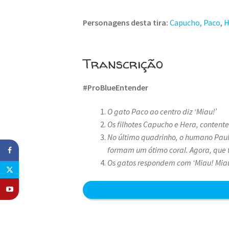
Personagens desta tira:
Capucho, Paco
,
H
Transcrição
#ProBlueEntender
O gato Paco ao centro diz ‘Miau!’
Os filhotes Capucho e Hera, content
No último quadrinho, o humano Paul
formam um ótimo coral. Agora, que t
Os gatos respondem com ‘Miau! Miau