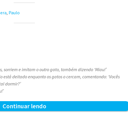
era
,
Paulo
es, sorriem e imitam o outro gato, também dizendo ‘Miau!’
o está deitado enquanto os gatos o cercam, comentando: ‘Vocês
al dormir?’
!’
O
Continuar lendo
Coral
dos