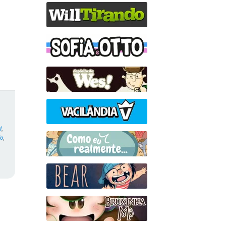
l
,
ão
,