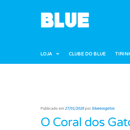
Pular
Pular
para
para
navegação
o
conteúdo
LOJA
CLUBE DO BLUE
TIRIN
Publicado em
27/01/2026
por
blueeosgatos
—
O Coral dos Gat