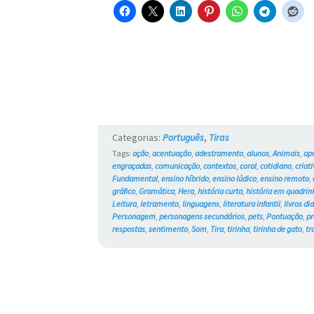
Categorias:
Português
,
Tiras
Tags:
ação
,
acentuação
,
adestramento
,
alunos
,
Animais
,
ap
engraçadas
,
comunicação
,
contextos
,
coral
,
cotidiano
,
criat
Fundamental
,
ensino híbrido
,
ensino lúdico
,
ensino remoto
,
gráfico
,
Gramática
,
Hera
,
história curta
,
história em quadrin
Leitura
,
letramento
,
linguagens
,
literatura infantil
,
livros di
Personagem
,
personagens secundários
,
pets
,
Pontuação
,
pr
respostas
,
sentimento
,
Som
,
Tira
,
tirinha
,
tirinha de gato
,
t