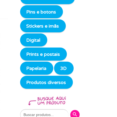
Pins e botons
Stickers e imãs
Digital
Prints e postais
Papelaria
3D
Produtos diversos
Search Button
Search
for: