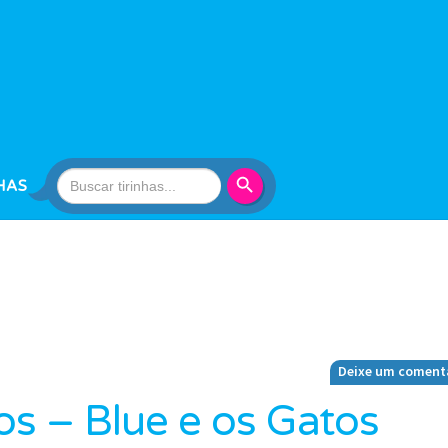
Search Button
Search
HAS
for:
Deixe um coment
os – Blue e os Gatos