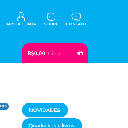
MINHA CONTA
SOBRE
CONTATO
R$
0,00
0 item
ário
NOVIDADES
Quadrinhos e livros