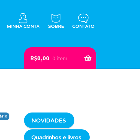
MINHA CONTA
SOBRE
CONTATO
R$
0,00
0 item
ário
NOVIDADES
Quadrinhos e livros