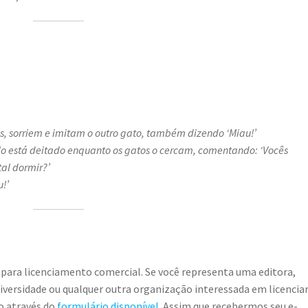
es, sorriem e imitam o outro gato, também dizendo ‘Miau!’
o está deitado enquanto os gatos o cercam, comentando: ‘Vocês
al dormir?’
!’
 para licenciamento comercial. Se você representa uma editora,
universidade ou qualquer outra organização interessada em licencia
o através do
formulário disponível
. Assim que recebermos seu e-