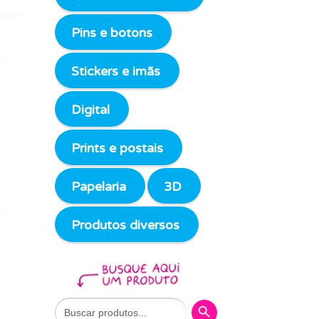
Pins e botons
Stickers e imãs
Digital
Prints e postais
Papelaria
3D
Produtos diversos
Search Button
Search
for: