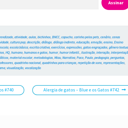
Assinar
rendizado
,
atividade
,
aulas
,
bichinhos
,
BNCC
,
capucho
,
carinho pelos pets
,
cenário
,
cenas
ividade
,
cultura pop
,
descrição
,
diálogo
,
diálogo indireto
,
educação
,
emoção
,
ensino
,
Ensino
escola
,
escola básica
,
escrita criativa
,
exercícios
,
expressões
,
gatos engraçados
,
gênero textua
hos
,
HQ
,
humano
,
humanos e gatos
,
humor
,
humor infantil.
,
ilustração
,
interação
,
interpretaç
dáticos
,
material escolar
,
metodologias
,
Miau
,
Narrativa
,
Paco
,
Paulo
,
pedagogia
,
perguntas
,
ofessores
,
quadrinho nacional
,
quadrinhos para crianças
,
repetição de sons
,
representações
,
rama
,
visualização
,
vocalização
Próximo
os #740
Alergia de gatos – Blue e os Gatos #742
post: