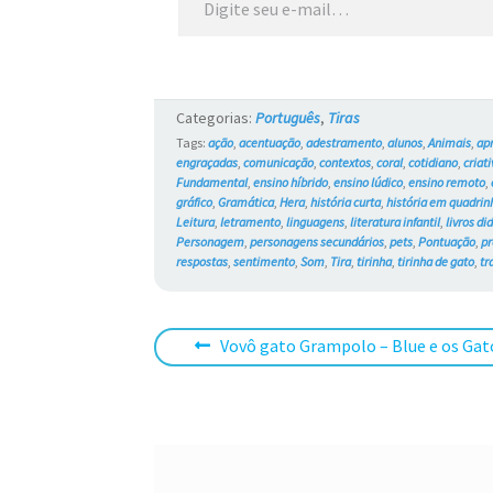
Categorias:
Português
,
Tiras
Tags:
ação
,
acentuação
,
adestramento
,
alunos
,
Animais
,
ap
engraçadas
,
comunicação
,
contextos
,
coral
,
cotidiano
,
criat
Fundamental
,
ensino híbrido
,
ensino lúdico
,
ensino remoto
,
gráfico
,
Gramática
,
Hera
,
história curta
,
história em quadrin
Leitura
,
letramento
,
linguagens
,
literatura infantil
,
livros di
Personagem
,
personagens secundários
,
pets
,
Pontuação
,
pr
respostas
,
sentimento
,
Som
,
Tira
,
tirinha
,
tirinha de gato
,
t
Navegação
Post
Vovô gato Grampolo – Blue e os Gat
anterior:
de
Post