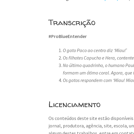
Transcrição
#ProBlueEntender
O gato Paco ao centro diz ‘Miau!’
Os filhotes Capucho e Hera, content
No último quadrinho, o humano Paul
formam um ótimo coral. Agora, que t
Os gatos respondem com ‘Miau! Miau
Licenciamento
Os conteúdos deste site estão disponíveis
jornal, produtora, agência, site, escola, 
algum destes trabalhos, entre em contat