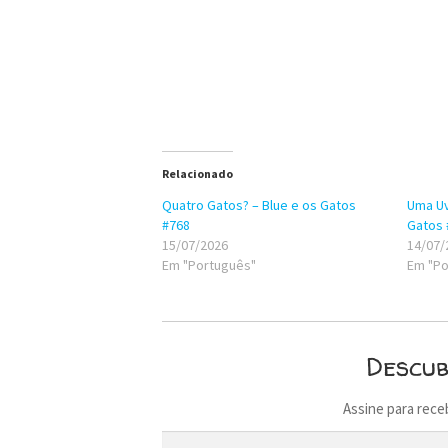
Relacionado
Quatro Gatos? – Blue e os Gatos
Uma Uv
#768
Gatos 
15/07/2026
14/07/
Em "Português"
Em "Po
Descu
Assine para rece
Digite seu e-mail…