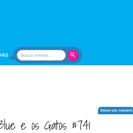
Search Button
Search
HAS
for:
Deixe um coment
Blue e os Gatos #741