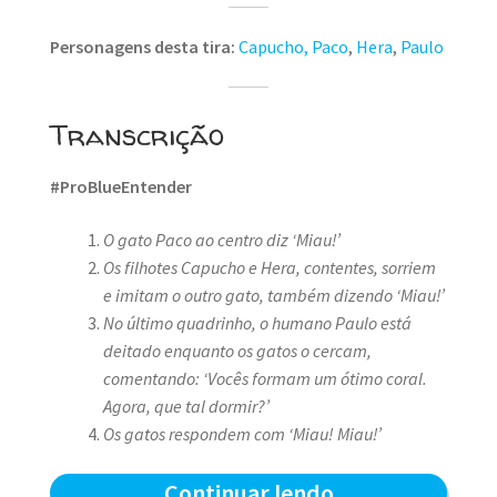
Personagens desta tira:
Capucho, Paco
,
Hera
,
Paulo
Transcrição
#ProBlueEntender
O gato Paco ao centro diz ‘Miau!’
Os filhotes Capucho e Hera, contentes, sorriem
e imitam o outro gato, também dizendo ‘Miau!’
No último quadrinho, o humano Paulo está
deitado enquanto os gatos o cercam,
comentando: ‘Vocês formam um ótimo coral.
Agora, que tal dormir?’
Os gatos respondem com ‘Miau! Miau!’
O
Continuar lendo