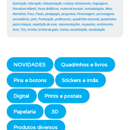
ilustração
,
interação
,
interpretação
,
Leitura
,
letramento
,
linguagens
,
literatura infantil
,
livros didáticos
,
material escolar
,
metodologias
,
Miau
,
Narrativa
,
Paco
,
Paulo
,
pedagogia
,
perguntas
,
Personagem
,
personagens
secundários
,
pets
,
Pontuação
,
professores
,
quadrinho nacional
,
quadrinhos
para crianças
,
repetição de sons
,
representações
,
respostas
,
sentimento
,
Som
,
Tira
,
tirinha
,
tirinha de gato
,
trama
,
visualização
,
vocalização
NOVIDADES
Quadrinhos e livros
Pins e botons
Stickers e imãs
Digital
Prints e postais
Papelaria
3D
Produtos diversos