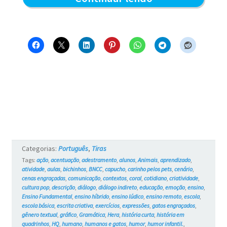
Coral
dos
Gatos
–
Blue
e
os
Gatos
Categorias:
Português
,
Tiras
#741
Tags:
ação
,
acentuação
,
adestramento
,
alunos
,
Animais
,
aprendizado
,
atividade
,
aulas
,
bichinhos
,
BNCC
,
capucho
,
carinho pelos pets
,
cenário
,
cenas engraçadas
,
comunicação
,
contextos
,
coral
,
cotidiano
,
criatividade
,
cultura pop
,
descrição
,
diálogo
,
diálogo indireto
,
educação
,
emoção
,
ensino
,
Ensino Fundamental
,
ensino híbrido
,
ensino lúdico
,
ensino remoto
,
escola
,
escola básica
,
escrita criativa
,
exercícios
,
expressões
,
gatos engraçados
,
gênero textual
,
gráfico
,
Gramática
,
Hera
,
história curta
,
história em
quadrinhos
,
HQ
,
humano
,
humanos e gatos
,
humor
,
humor infantil.
,