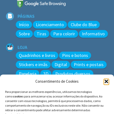
PÁGINAS
Início
Licenciamento
Clube do Blue
Sobre
Tiras
Para colorir
Informativo
LOJA
Quadrinhos e livros
Pins e botons
Stickers e imãs
Digital
Prints e postais
Papelaria
3D
Produtos diversos
Consentimento de Cookies
BUSCAR
Para proporcionar as melhores experiências, utilizamos tecnologias
Pesquisar
como
cookies
para armazenar e/ou acessar informações do dispositivo. Ao
por:
consentir com essas tecnologias, permitirá que processemos dados, como
comportamento de navegação ou IDs exclusivos neste site. Não consentir ou
retirar o consentimento pode afetar adversamente determinadas