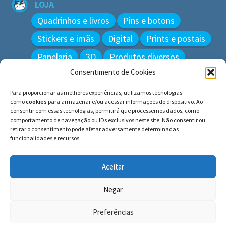
LOJA
Quadrinhos e livros
Pins e botons
Stickers e imãs
Digital
Prints e postais
Papelaria
3D
Produtos diversos
Consentimento de Cookies
BUSCAR
Para proporcionar as melhores experiências, utilizamos tecnologias
Pesquisar
como
cookies
para armazenar e/ou acessar informações do dispositivo. Ao
por:
consentir com essas tecnologias, permitirá que processemos dados, como
comportamento de navegação ou IDs exclusivos neste site. Não consentir ou
retirar o consentimento pode afetar adversamente determinadas
funcionalidades e recursos.
© BLUE e os gatos ∙ todos os direitos reservados.
Histórias inspiradas em gatos reais. Adote e cuide dos
Aceitar
gatos!
Negar
Preferências
0
Pesquisar
Pesquisar