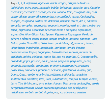
Tags:
1
,
2
,
3
,
adjetivos
,
agências
,
ainda
,
artigos
,
artigos definidos e
indefinidos
,
ativa
,
baba
,
babando
,
babão
,
belezinha
,
capucho
,
cara
,
Carinho
,
coerência
,
coerência e coesão
,
coesão
,
colinho
,
Colo
,
coloquialismo
,
com
,
concordância
,
concordância nominal
,
concordância verbal
,
Conjunções
,
cosegas
,
cosquinha
,
costas
,
de
,
definidos
,
Discurso direto
,
diz
,
e
,
editoras
,
emoção
,
emoções
,
engraçado
,
enquanto
,
escolas
,
está
,
estrutura
,
estrutura
frasal
,
expressão
,
expressão de sentimentos e emoções
,
expressões
,
expressões idiomáticas
,
fala
,
figuras
,
Figuras de linguagem
,
flexão de
gênero e número
,
frasal
,
função
,
função sintática
,
gatinho
,
gatinhos
,
Gato
,
Gatos
,
gosta
,
Gramática
,
história em quadrinhos
,
HQ
,
humano
,
humor
,
idiomáticas
,
indefinidos
,
interjeição
,
intrigada
,
jornais
,
licença
,
licenciamento
,
língua
,
linguagem
,
Livro didático
,
marcas
,
marcas de
oralidade
,
minha
,
Molhado
,
muito
,
Na
,
nas
,
no
,
nominal
,
O
,
Onomatopéia
,
oralidade
,
papai
,
passiva
,
Paulo
,
pausa
,
pergunta
,
perguntas
,
perna
,
pessoais
,
português
,
produtoras
,
pronome interrogativo
,
pronome
possessivo
,
pronomes
,
pronomes pessoais
,
quadrinhos
,
quadro
,
que
,
Quem
,
Quer
,
recebe
,
reticências
,
retóricas
,
satisfação
,
satisfeita
,
sentimentos
,
sintática
,
sites
,
Som
,
substantivos
,
tempos
,
tempos verbais
,
texto
,
Tira
,
tirinha
,
um
,
uma
,
universidades
,
Uso
,
uso de conjunções
,
uso de
perguntas retóricas
,
Uso de pronomes pessoais
,
uso de vírgulas e
reticências
,
verbais
,
verbal
,
vírgulas
,
voz
,
voz ativa e voz passiva