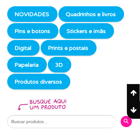
NOVIDADES
Quadrinhos e livros
Pins e botons
Stickers e imãs
Digital
Prints e postais
Papelaria
3D
Produtos diversos
Search Butto
Search
for: