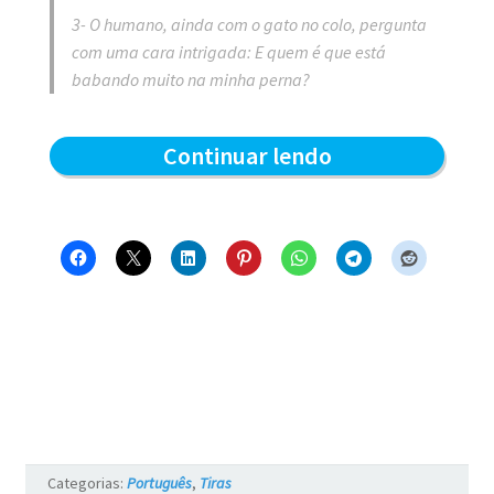
3- O humano, ainda com o gato no colo, pergunta
com uma cara intrigada: E quem é que está
babando muito na minha perna?
Carinho
Continuar lendo
no
gatinho
–
Blue
e
os
Gatos
#730
Categorias:
Português
,
Tiras