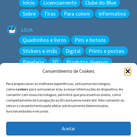
Início
Licenciamento
Clube do Blue
Sobre
Tiras
Para colorir
Informativo
LOJA
Quadrinhos e livros
Pins e botons
Stickers e imãs
Digital
Prints e postais
Papelaria
3D
Produtos diversos
Consentimento de Cookies
BUSCAR
Para proporcionar as melhores experiências, utilizamos tecnologias
Pesquisar
como
cookies
para armazenar e/ou acessar informações do dispositivo. Ao
por:
consentir com essas tecnologias, permitirá que processemos dados, como
comportamento de navegação ou IDs exclusivos neste site. Não consentir ou
retirar o consentimento pode afetar adversamente determinadas
funcionalidades e recursos.
© BLUE e os gatos ∙ todos os direitos reservados.
Histórias inspiradas em gatos reais. Adote e cuide dos
Aceitar
gatos!