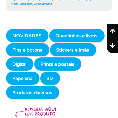
vindo
,
Vista
,
web
,
webquadrinho
NOVIDADES
Quadrinhos e livros
Pins e botons
Stickers e imãs
Digital
Prints e postais
Papelaria
3D
Produtos diversos