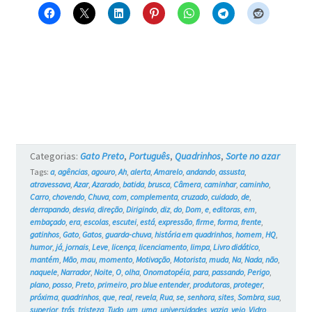
no
azar
–
Página
#2
Categorias:
Gato Preto
,
Português
,
Quadrinhos
,
Sorte no azar
Tags:
a
,
agências
,
agouro
,
Ah
,
alerta
,
Amarelo
,
andando
,
assusta
,
atravessava
,
Azar
,
Azarado
,
batida
,
brusca
,
Câmera
,
caminhar
,
caminho
,
Carro
,
chovendo
,
Chuva
,
com
,
complementa
,
cruzado
,
cuidado
,
de
,
derrapando
,
desvia
,
direção
,
Dirigindo
,
diz
,
do
,
Dom
,
e
,
editoras
,
em
,
embaçado
,
era
,
escolas
,
escutei
,
está
,
expressão
,
firme
,
forma
,
frente
,
gatinhos
,
Gato
,
Gatos
,
guarda-chuva
,
história em quadrinhos
,
homem
,
HQ
,
humor
,
já
,
jornais
,
Leve
,
licença
,
licenciamento
,
limpa
,
Livro didático
,
mantém
,
Mão
,
mau
,
momento
,
Motivação
,
Motorista
,
muda
,
Na
,
Nada
,
não
,
naquele
,
Narrador
,
Noite
,
O
,
olha
,
Onomatopéia
,
para
,
passando
,
Perigo
,
plano
,
posso
,
Preto
,
primeiro
,
pro blue entender
,
produtoras
,
proteger
,
próxima
,
quadrinhos
,
que
,
real
,
revela
,
Rua
,
se
,
senhora
,
sites
,
Sombra
,
sua
,
superior
,
trás
,
tristeza
,
Tudo
,
um
,
uma
,
universidades
,
vazia
,
vejo
,
Vidro
,