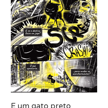
MINHA CONTA
CARRINHO
Search Button
Search
for:
E um gato preto