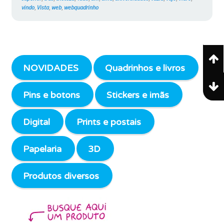
vindo
,
Vista
,
web
,
webquadrinho
NOVIDADES
Quadrinhos e livros
Pins e botons
Stickers e imãs
Digital
Prints e postais
Papelaria
3D
Produtos diversos