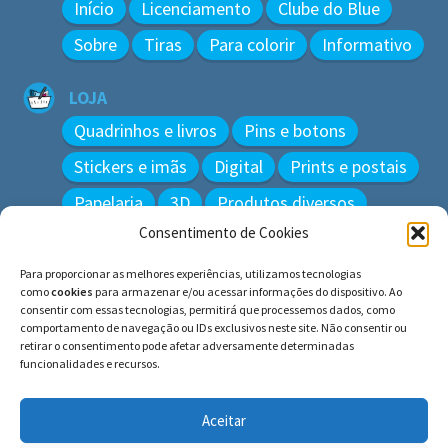
Início
Licenciamento
Clube do Blue
Sobre
Tiras
Para colorir
Informativo
LOJA
Quadrinhos e livros
Pins e botons
Stickers e imãs
Digital
Prints e postais
Papelaria
3D
Produtos diversos
Consentimento de Cookies
BUSCAR
Para proporcionar as melhores experiências, utilizamos tecnologias
Pesquisar
como
cookies
para armazenar e/ou acessar informações do dispositivo. Ao
por:
consentir com essas tecnologias, permitirá que processemos dados, como
comportamento de navegação ou IDs exclusivos neste site. Não consentir ou
retirar o consentimento pode afetar adversamente determinadas
funcionalidades e recursos.
© BLUE e os gatos ∙ todos os direitos reservados.
Histórias inspiradas em gatos reais. Adote e cuide dos
Aceitar
gatos!