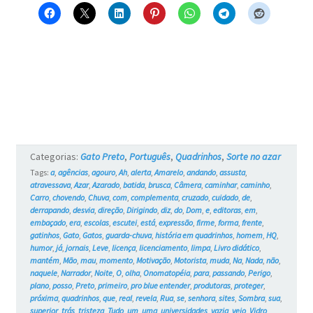
no
azar
–
Página
#2
Categorias:
Gato Preto
,
Português
,
Quadrinhos
,
Sorte no azar
Tags:
a
,
agências
,
agouro
,
Ah
,
alerta
,
Amarelo
,
andando
,
assusta
,
atravessava
,
Azar
,
Azarado
,
batida
,
brusca
,
Câmera
,
caminhar
,
caminho
,
Carro
,
chovendo
,
Chuva
,
com
,
complementa
,
cruzado
,
cuidado
,
de
,
derrapando
,
desvia
,
direção
,
Dirigindo
,
diz
,
do
,
Dom
,
e
,
editoras
,
em
,
embaçado
,
era
,
escolas
,
escutei
,
está
,
expressão
,
firme
,
forma
,
frente
,
gatinhos
,
Gato
,
Gatos
,
guarda-chuva
,
história em quadrinhos
,
homem
,
HQ
,
humor
,
já
,
jornais
,
Leve
,
licença
,
licenciamento
,
limpa
,
Livro didático
,
mantém
,
Mão
,
mau
,
momento
,
Motivação
,
Motorista
,
muda
,
Na
,
Nada
,
não
,
naquele
,
Narrador
,
Noite
,
O
,
olha
,
Onomatopéia
,
para
,
passando
,
Perigo
,
plano
,
posso
,
Preto
,
primeiro
,
pro blue entender
,
produtoras
,
proteger
,
próxima
,
quadrinhos
,
que
,
real
,
revela
,
Rua
,
se
,
senhora
,
sites
,
Sombra
,
sua
,
superior
,
trás
,
tristeza
,
Tudo
,
um
,
uma
,
universidades
,
vazia
,
vejo
,
Vidro
,