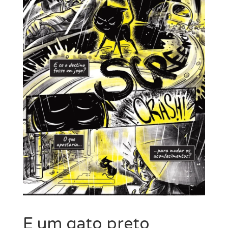
MINHA CONTA
CARRINHO
Search Button
Search
for:
E um gato preto