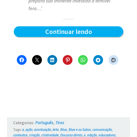
prepara sua iminente investida a temível
fera…’
O
Continuar lendo
Leão
Sorrateiro
–
Blue
e
os
Gatos
#4
Categorias:
Português
,
Tiras
Tags:
a
,
ação
,
acentuação
,
Arte
,
Blue
,
Blue e os Gatos
,
comunicação
,
contextos
,
criação
,
criatividade
,
Discurso direto
,
e
,
edição
,
educadores
,