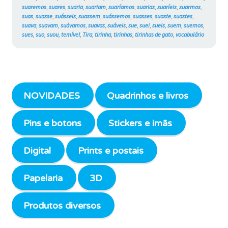
suaremos
,
suares
,
suaria
,
suariam
,
suaríamos
,
suarias
,
suaríeis
,
suarmos
,
suas
,
suasse
,
suásseis
,
suassem
,
suássemos
,
suasses
,
suaste
,
suastes
,
suava
,
suavam
,
suávamos
,
suavas
,
suáveis
,
sue
,
suei
,
sueis
,
suem
,
suemos
,
sues
,
suo
,
suou
,
temível
,
Tira
,
tirinha
,
tirinhas
,
tirinhas de gato
,
vocabulário
NOVIDADES
Quadrinhos e livros
Pins e botons
Stickers e imãs
Digital
Prints e postais
Papelaria
3D
Produtos diversos