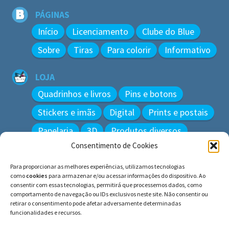
PÁGINAS
Início
Licenciamento
Clube do Blue
Sobre
Tiras
Para colorir
Informativo
LOJA
Quadrinhos e livros
Pins e botons
Stickers e imãs
Digital
Prints e postais
Papelaria
3D
Produtos diversos
Consentimento de Cookies
BUSCAR
Para proporcionar as melhores experiências, utilizamos tecnologias
Pesquisar
como
cookies
para armazenar e/ou acessar informações do dispositivo. Ao
por:
consentir com essas tecnologias, permitirá que processemos dados, como
comportamento de navegação ou IDs exclusivos neste site. Não consentir ou
retirar o consentimento pode afetar adversamente determinadas
funcionalidades e recursos.
© BLUE e os gatos ∙ todos os direitos reservados.