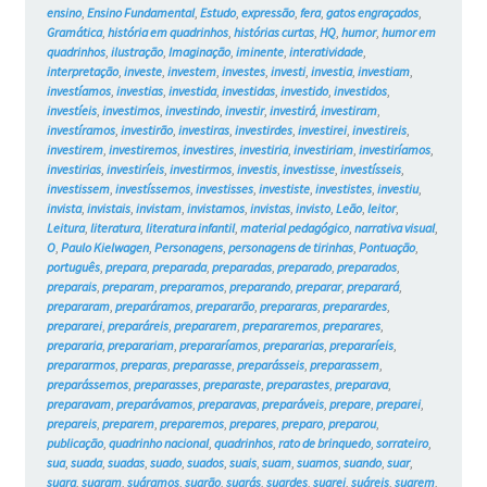
ensino
,
Ensino Fundamental
,
Estudo
,
expressão
,
fera
,
gatos engraçados
,
Gramática
,
história em quadrinhos
,
histórias curtas
,
HQ
,
humor
,
humor em
quadrinhos
,
ilustração
,
Imaginação
,
iminente
,
interatividade
,
interpretação
,
investe
,
investem
,
investes
,
investi
,
investia
,
investiam
,
investíamos
,
investias
,
investida
,
investidas
,
investido
,
investidos
,
investíeis
,
investimos
,
investindo
,
investir
,
investirá
,
investiram
,
investíramos
,
investirão
,
investiras
,
investirdes
,
investirei
,
investireis
,
investirem
,
investiremos
,
investires
,
investiria
,
investiriam
,
investiríamos
,
investirias
,
investiríeis
,
investirmos
,
investis
,
investisse
,
investísseis
,
investissem
,
investíssemos
,
investisses
,
investiste
,
investistes
,
investiu
,
invista
,
invistais
,
invistam
,
invistamos
,
invistas
,
invisto
,
Leão
,
leitor
,
Leitura
,
literatura
,
literatura infantil
,
material pedagógico
,
narrativa visual
,
O
,
Paulo Kielwagen
,
Personagens
,
personagens de tirinhas
,
Pontuação
,
português
,
prepara
,
preparada
,
preparadas
,
preparado
,
preparados
,
preparais
,
preparam
,
preparamos
,
preparando
,
preparar
,
preparará
,
prepararam
,
preparáramos
,
prepararão
,
prepararas
,
preparardes
,
prepararei
,
preparáreis
,
prepararem
,
prepararemos
,
preparares
,
prepararia
,
preparariam
,
prepararíamos
,
prepararias
,
prepararíeis
,
prepararmos
,
preparas
,
preparasse
,
preparásseis
,
preparassem
,
preparássemos
,
preparasses
,
preparaste
,
preparastes
,
preparava
,
preparavam
,
preparávamos
,
preparavas
,
preparáveis
,
prepare
,
preparei
,
prepareis
,
preparem
,
preparemos
,
prepares
,
preparo
,
preparou
,
publicação
,
quadrinho nacional
,
quadrinhos
,
rato de brinquedo
,
sorrateiro
,
sua
,
suada
,
suadas
,
suado
,
suados
,
suais
,
suam
,
suamos
,
suando
,
suar
,
suara
,
suaram
,
suáramos
,
suarão
,
suarás
,
suardes
,
suarei
,
suáreis
,
suarem
,