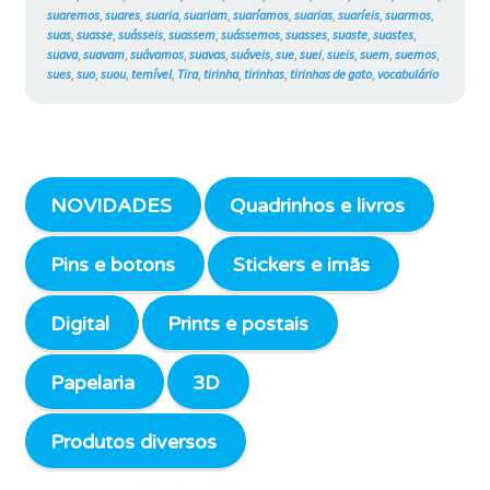
suaremos
,
suares
,
suaria
,
suariam
,
suaríamos
,
suarias
,
suaríeis
,
suarmos
,
suas
,
suasse
,
suásseis
,
suassem
,
suássemos
,
suasses
,
suaste
,
suastes
,
suava
,
suavam
,
suávamos
,
suavas
,
suáveis
,
sue
,
suei
,
sueis
,
suem
,
suemos
,
sues
,
suo
,
suou
,
temível
,
Tira
,
tirinha
,
tirinhas
,
tirinhas de gato
,
vocabulário
NOVIDADES
Quadrinhos e livros
Pins e botons
Stickers e imãs
Digital
Prints e postais
Papelaria
3D
Produtos diversos