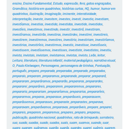
ensino
,
Ensino Fundamental
,
Estudo
,
expressão
,
fera
,
gatos engraçados
,
Gramática
,
história em quadrinhos
,
histórias curtas
,
HQ
,
humor
,
humor em
quadrinhos
,
ilustração
,
Imaginação
,
iminente
,
interatividade
,
interpretação
,
investe
,
investem
,
investes
,
investi
,
investia
,
investiam
,
investíamos
,
investias
,
investida
,
investidas
,
investido
,
investidos
,
investíeis
,
investimos
,
investindo
,
investir
,
investirá
,
investiram
,
investíramos
,
investirão
,
investiras
,
investirdes
,
investirei
,
investireis
,
investirem
,
investiremos
,
investires
,
investiria
,
investiriam
,
investiríamos
,
investirias
,
investiríeis
,
investirmos
,
investis
,
investisse
,
investísseis
,
investissem
,
investíssemos
,
investisses
,
investiste
,
investistes
,
investiu
,
invista
,
invistais
,
invistam
,
invistamos
,
invistas
,
invisto
,
Leão
,
leitor
,
Leitura
,
literatura
,
literatura infantil
,
material pedagógico
,
narrativa visual
,
O
,
Paulo Kielwagen
,
Personagens
,
personagens de tirinhas
,
Pontuação
,
português
,
prepara
,
preparada
,
preparadas
,
preparado
,
preparados
,
preparais
,
preparam
,
preparamos
,
preparando
,
preparar
,
preparará
,
prepararam
,
preparáramos
,
prepararão
,
prepararas
,
preparardes
,
prepararei
,
preparáreis
,
prepararem
,
prepararemos
,
preparares
,
prepararia
,
preparariam
,
prepararíamos
,
prepararias
,
prepararíeis
,
prepararmos
,
preparas
,
preparasse
,
preparásseis
,
preparassem
,
preparássemos
,
preparasses
,
preparaste
,
preparastes
,
preparava
,
preparavam
,
preparávamos
,
preparavas
,
preparáveis
,
prepare
,
preparei
,
prepareis
,
preparem
,
preparemos
,
prepares
,
preparo
,
preparou
,
publicação
,
quadrinho nacional
,
quadrinhos
,
rato de brinquedo
,
sorrateiro
,
sua
,
suada
,
suadas
,
suado
,
suados
,
suais
,
suam
,
suamos
,
suando
,
suar
,
suara
,
suaram
,
suáramos
,
suarão
,
suarás
,
suardes
,
suarei
,
suáreis
,
suarem
,