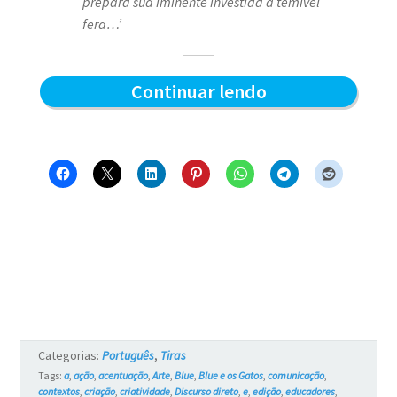
prepara sua iminente investida a temível
fera…’
O
Continuar lendo
Leão
Sorrateiro
–
Blue
e
os
Gatos
#4
Categorias:
Português
,
Tiras
Tags:
a
,
ação
,
acentuação
,
Arte
,
Blue
,
Blue e os Gatos
,
comunicação
,
contextos
,
criação
,
criatividade
,
Discurso direto
,
e
,
edição
,
educadores
,