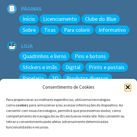
PÁGINAS
Início
Licenciamento
Clube do Blue
Sobre
Tiras
Para colorir
Informativo
LOJA
Quadrinhos e livros
Pins e botons
Stickers e imãs
Digital
Prints e postais
Papelaria
3D
Produtos diversos
Consentimento de Cookies
BUSCAR
Para proporcionar as melhores experiências, utilizamos tecnologias
Pesquisar
como
cookies
para armazenar e/ou acessar informações do dispositivo. Ao
por:
consentir com essas tecnologias, permitirá que processemos dados, como
comportamento de navegação ou IDs exclusivos neste site. Não consentir ou
retirar o consentimento pode afetar adversamente determinadas
funcionalidades e recursos.
© BLUE e os gatos ∙ todos os direitos reservados.