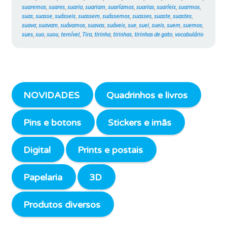
suaremos
,
suares
,
suaria
,
suariam
,
suaríamos
,
suarias
,
suaríeis
,
suarmos
,
suas
,
suasse
,
suásseis
,
suassem
,
suássemos
,
suasses
,
suaste
,
suastes
,
suava
,
suavam
,
suávamos
,
suavas
,
suáveis
,
sue
,
suei
,
sueis
,
suem
,
suemos
,
sues
,
suo
,
suou
,
temível
,
Tira
,
tirinha
,
tirinhas
,
tirinhas de gato
,
vocabulário
NOVIDADES
Quadrinhos e livros
Pins e botons
Stickers e imãs
Digital
Prints e postais
Papelaria
3D
Produtos diversos