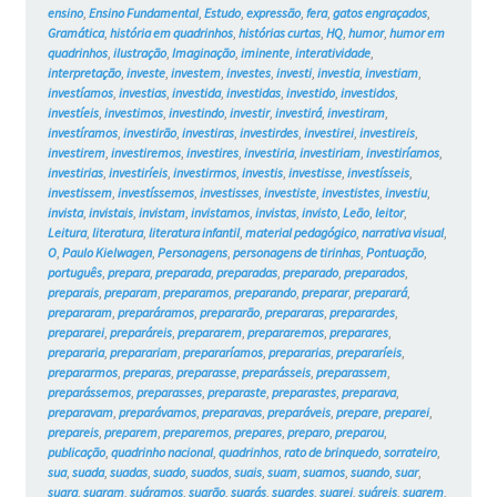
ensino
,
Ensino Fundamental
,
Estudo
,
expressão
,
fera
,
gatos engraçados
,
Gramática
,
história em quadrinhos
,
histórias curtas
,
HQ
,
humor
,
humor em
quadrinhos
,
ilustração
,
Imaginação
,
iminente
,
interatividade
,
interpretação
,
investe
,
investem
,
investes
,
investi
,
investia
,
investiam
,
investíamos
,
investias
,
investida
,
investidas
,
investido
,
investidos
,
investíeis
,
investimos
,
investindo
,
investir
,
investirá
,
investiram
,
investíramos
,
investirão
,
investiras
,
investirdes
,
investirei
,
investireis
,
investirem
,
investiremos
,
investires
,
investiria
,
investiriam
,
investiríamos
,
investirias
,
investiríeis
,
investirmos
,
investis
,
investisse
,
investísseis
,
investissem
,
investíssemos
,
investisses
,
investiste
,
investistes
,
investiu
,
invista
,
invistais
,
invistam
,
invistamos
,
invistas
,
invisto
,
Leão
,
leitor
,
Leitura
,
literatura
,
literatura infantil
,
material pedagógico
,
narrativa visual
,
O
,
Paulo Kielwagen
,
Personagens
,
personagens de tirinhas
,
Pontuação
,
português
,
prepara
,
preparada
,
preparadas
,
preparado
,
preparados
,
preparais
,
preparam
,
preparamos
,
preparando
,
preparar
,
preparará
,
prepararam
,
preparáramos
,
prepararão
,
prepararas
,
preparardes
,
prepararei
,
preparáreis
,
prepararem
,
prepararemos
,
preparares
,
prepararia
,
preparariam
,
prepararíamos
,
prepararias
,
prepararíeis
,
prepararmos
,
preparas
,
preparasse
,
preparásseis
,
preparassem
,
preparássemos
,
preparasses
,
preparaste
,
preparastes
,
preparava
,
preparavam
,
preparávamos
,
preparavas
,
preparáveis
,
prepare
,
preparei
,
prepareis
,
preparem
,
preparemos
,
prepares
,
preparo
,
preparou
,
publicação
,
quadrinho nacional
,
quadrinhos
,
rato de brinquedo
,
sorrateiro
,
sua
,
suada
,
suadas
,
suado
,
suados
,
suais
,
suam
,
suamos
,
suando
,
suar
,
suara
,
suaram
,
suáramos
,
suarão
,
suarás
,
suardes
,
suarei
,
suáreis
,
suarem
,