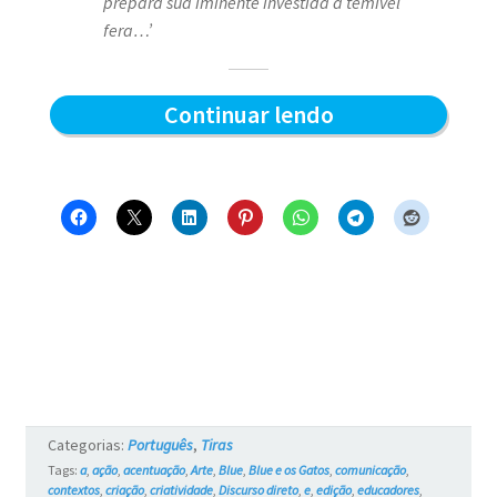
prepara sua iminente investida a temível
fera…’
O
Continuar lendo
Leão
Sorrateiro
–
Blue
e
os
Gatos
#4
Categorias:
Português
,
Tiras
Tags:
a
,
ação
,
acentuação
,
Arte
,
Blue
,
Blue e os Gatos
,
comunicação
,
contextos
,
criação
,
criatividade
,
Discurso direto
,
e
,
edição
,
educadores
,