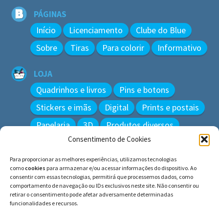
PÁGINAS
Início
Licenciamento
Clube do Blue
Sobre
Tiras
Para colorir
Informativo
LOJA
Quadrinhos e livros
Pins e botons
Stickers e imãs
Digital
Prints e postais
Papelaria
3D
Produtos diversos
Consentimento de Cookies
BUSCAR
Para proporcionar as melhores experiências, utilizamos tecnologias
Pesquisar
como
cookies
para armazenar e/ou acessar informações do dispositivo. Ao
por:
consentir com essas tecnologias, permitirá que processemos dados, como
comportamento de navegação ou IDs exclusivos neste site. Não consentir ou
retirar o consentimento pode afetar adversamente determinadas
funcionalidades e recursos.
© BLUE e os gatos ∙ todos os direitos reservados.