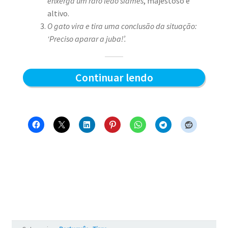
enxerga um raro leão siamês
, majestoso e
altivo.
O gato vira e tira uma conclusão da situação:
‘Preciso aparar a juba!’.
Aparando
Continuar lendo
a
juba
–
Blue
e
os
Gatos
#7