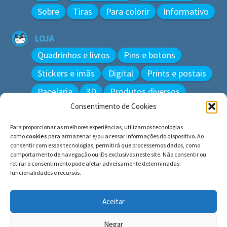
Sobre
Tiras
Para colorir
Informativo
LOJA
Quadrinhos e livros
Pins e botons
Stickers e imãs
Digital
Prints e postais
Papelaria
3D
Produtos diversos
Consentimento de Cookies
BUSCAR
Para proporcionar as melhores experiências, utilizamos tecnologias
Pesquisar
como
cookies
para armazenar e/ou acessar informações do dispositivo. Ao
por:
consentir com essas tecnologias, permitirá que processemos dados, como
comportamento de navegação ou IDs exclusivos neste site. Não consentir ou
retirar o consentimento pode afetar adversamente determinadas
funcionalidades e recursos.
© BLUE e os gatos ∙ todos os direitos reservados.
Histórias inspiradas em gatos reais. Adote e cuide dos
Aceitar
gatos!
Negar