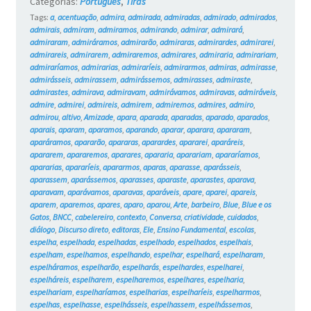
Categorias:
Português
,
Tiras
Tags:
a
,
acentuação
,
admira
,
admirada
,
admiradas
,
admirado
,
admirados
,
admirais
,
admiram
,
admiramos
,
admirando
,
admirar
,
admirará
,
admiraram
,
admiráramos
,
admirarão
,
admiraras
,
admirardes
,
admirarei
,
admirareis
,
admirarem
,
admiraremos
,
admirares
,
admiraria
,
admirariam
,
admiraríamos
,
admirarias
,
admiraríeis
,
admirarmos
,
admiras
,
admirasse
,
admirásseis
,
admirassem
,
admirássemos
,
admirasses
,
admiraste
,
admirastes
,
admirava
,
admiravam
,
admirávamos
,
admiravas
,
admiráveis
,
admire
,
admirei
,
admireis
,
admirem
,
admiremos
,
admires
,
admiro
,
admirou
,
altivo
,
Amizade
,
apara
,
aparada
,
aparadas
,
aparado
,
aparados
,
aparais
,
aparam
,
aparamos
,
aparando
,
aparar
,
aparara
,
apararam
,
aparáramos
,
apararão
,
apararas
,
aparardes
,
apararei
,
aparáreis
,
apararem
,
apararemos
,
aparares
,
apararia
,
aparariam
,
apararíamos
,
apararias
,
apararíeis
,
apararmos
,
aparas
,
aparasse
,
aparásseis
,
aparassem
,
aparássemos
,
aparasses
,
aparaste
,
aparastes
,
aparava
,
aparavam
,
aparávamos
,
aparavas
,
aparáveis
,
apare
,
aparei
,
apareis
,
aparem
,
aparemos
,
apares
,
aparo
,
aparou
,
Arte
,
barbeiro
,
Blue
,
Blue e os
Gatos
,
BNCC
,
cabelereiro
,
contexto
,
Conversa
,
criatividade
,
cuidados
,
diálogo
,
Discurso direto
,
editoras
,
Ele
,
Ensino Fundamental
,
escolas
,
espelha
,
espelhada
,
espelhadas
,
espelhado
,
espelhados
,
espelhais
,
espelham
,
espelhamos
,
espelhando
,
espelhar
,
espelhará
,
espelharam
,
espelháramos
,
espelharão
,
espelharás
,
espelhardes
,
espelharei
,
espelháreis
,
espelharem
,
espelharemos
,
espelhares
,
espelharia
,
espelhariam
,
espelharíamos
,
espelharias
,
espelharíeis
,
espelharmos
,
espelhas
,
espelhasse
,
espelhásseis
,
espelhassem
,
espelhássemos
,