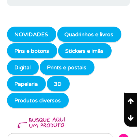
NOVIDADES
Quadrinhos e livros
Pins e botons
Stickers e imãs
Digital
Prints e postais
Papelaria
3D
Produtos diversos
Search Butto
Search