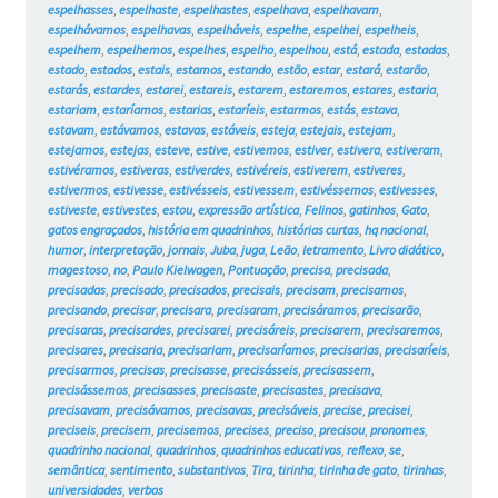
espelhasses
,
espelhaste
,
espelhastes
,
espelhava
,
espelhavam
,
espelhávamos
,
espelhavas
,
espelháveis
,
espelhe
,
espelhei
,
espelheis
,
espelhem
,
espelhemos
,
espelhes
,
espelho
,
espelhou
,
está
,
estada
,
estadas
,
estado
,
estados
,
estais
,
estamos
,
estando
,
estão
,
estar
,
estará
,
estarão
,
estarás
,
estardes
,
estarei
,
estareis
,
estarem
,
estaremos
,
estares
,
estaria
,
estariam
,
estaríamos
,
estarias
,
estaríeis
,
estarmos
,
estás
,
estava
,
estavam
,
estávamos
,
estavas
,
estáveis
,
esteja
,
estejais
,
estejam
,
estejamos
,
estejas
,
esteve
,
estive
,
estivemos
,
estiver
,
estivera
,
estiveram
,
estivéramos
,
estiveras
,
estiverdes
,
estivéreis
,
estiverem
,
estiveres
,
estivermos
,
estivesse
,
estivésseis
,
estivessem
,
estivéssemos
,
estivesses
,
estiveste
,
estivestes
,
estou
,
expressão artística
,
Felinos
,
gatinhos
,
Gato
,
gatos engraçados
,
história em quadrinhos
,
histórias curtas
,
hq nacional
,
humor
,
interpretação
,
jornais
,
Juba
,
juga
,
Leão
,
letramento
,
Livro didático
,
magestoso
,
no
,
Paulo Kielwagen
,
Pontuação
,
precisa
,
precisada
,
precisadas
,
precisado
,
precisados
,
precisais
,
precisam
,
precisamos
,
precisando
,
precisar
,
precisara
,
precisaram
,
precisáramos
,
precisarão
,
precisaras
,
precisardes
,
precisarei
,
precisáreis
,
precisarem
,
precisaremos
,
precisares
,
precisaria
,
precisariam
,
precisaríamos
,
precisarias
,
precisaríeis
,
precisarmos
,
precisas
,
precisasse
,
precisásseis
,
precisassem
,
precisássemos
,
precisasses
,
precisaste
,
precisastes
,
precisava
,
precisavam
,
precisávamos
,
precisavas
,
precisáveis
,
precise
,
precisei
,
preciseis
,
precisem
,
precisemos
,
precises
,
preciso
,
precisou
,
pronomes
,
quadrinho nacional
,
quadrinhos
,
quadrinhos educativos
,
reflexo
,
se
,
semântica
,
sentimento
,
substantivos
,
Tira
,
tirinha
,
tirinha de gato
,
tirinhas
,
universidades
,
verbos