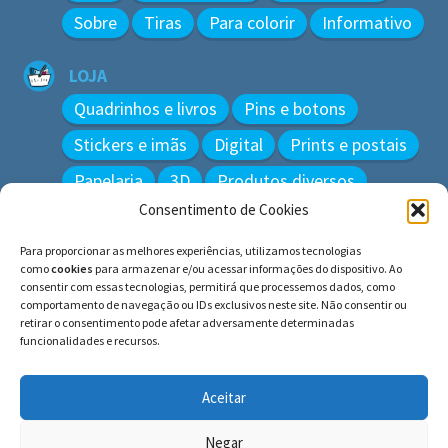
Sobre
Tiras
Para colorir
Informativo
LOJA
Quadrinhos e livros
Pins e botons
Stickers e imãs
Digital
Prints e postais
Papelaria
3D
Produtos diversos
Consentimento de Cookies
BUSCAR
Para proporcionar as melhores experiências, utilizamos tecnologias
Pesquisar
como
cookies
para armazenar e/ou acessar informações do dispositivo. Ao
por:
consentir com essas tecnologias, permitirá que processemos dados, como
comportamento de navegação ou IDs exclusivos neste site. Não consentir ou
retirar o consentimento pode afetar adversamente determinadas
funcionalidades e recursos.
© BLUE e os gatos ∙ todos os direitos reservados.
Histórias inspiradas em gatos reais. Adote e cuide dos
Aceitar
gatos!
Negar