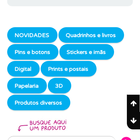
NOVIDADES
Quadrinhos e livros
Pins e botons
Stickers e imãs
Digital
Prints e postais
Papelaria
3D
Produtos diversos
Search Butto
Search