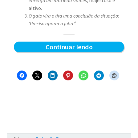
enxerga um raro leão siamês
, majestoso e
altivo.
O gato vira e tira uma conclusão da situação:
‘Preciso aparar a juba!’.
Aparando
Continuar lendo
a
juba
–
Blue
e
os
Gatos
#7