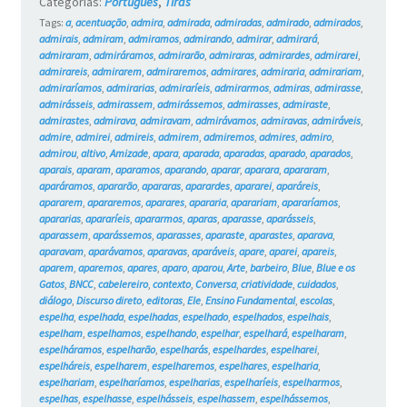
Categorias:
Português
,
Tiras
Tags:
a
,
acentuação
,
admira
,
admirada
,
admiradas
,
admirado
,
admirados
,
admirais
,
admiram
,
admiramos
,
admirando
,
admirar
,
admirará
,
admiraram
,
admiráramos
,
admirarão
,
admiraras
,
admirardes
,
admirarei
,
admirareis
,
admirarem
,
admiraremos
,
admirares
,
admiraria
,
admirariam
,
admiraríamos
,
admirarias
,
admiraríeis
,
admirarmos
,
admiras
,
admirasse
,
admirásseis
,
admirassem
,
admirássemos
,
admirasses
,
admiraste
,
admirastes
,
admirava
,
admiravam
,
admirávamos
,
admiravas
,
admiráveis
,
admire
,
admirei
,
admireis
,
admirem
,
admiremos
,
admires
,
admiro
,
admirou
,
altivo
,
Amizade
,
apara
,
aparada
,
aparadas
,
aparado
,
aparados
,
aparais
,
aparam
,
aparamos
,
aparando
,
aparar
,
aparara
,
apararam
,
aparáramos
,
apararão
,
apararas
,
aparardes
,
apararei
,
aparáreis
,
apararem
,
apararemos
,
aparares
,
apararia
,
aparariam
,
apararíamos
,
apararias
,
apararíeis
,
apararmos
,
aparas
,
aparasse
,
aparásseis
,
aparassem
,
aparássemos
,
aparasses
,
aparaste
,
aparastes
,
aparava
,
aparavam
,
aparávamos
,
aparavas
,
aparáveis
,
apare
,
aparei
,
apareis
,
aparem
,
aparemos
,
apares
,
aparo
,
aparou
,
Arte
,
barbeiro
,
Blue
,
Blue e os
Gatos
,
BNCC
,
cabelereiro
,
contexto
,
Conversa
,
criatividade
,
cuidados
,
diálogo
,
Discurso direto
,
editoras
,
Ele
,
Ensino Fundamental
,
escolas
,
espelha
,
espelhada
,
espelhadas
,
espelhado
,
espelhados
,
espelhais
,
espelham
,
espelhamos
,
espelhando
,
espelhar
,
espelhará
,
espelharam
,
espelháramos
,
espelharão
,
espelharás
,
espelhardes
,
espelharei
,
espelháreis
,
espelharem
,
espelharemos
,
espelhares
,
espelharia
,
espelhariam
,
espelharíamos
,
espelharias
,
espelharíeis
,
espelharmos
,
espelhas
,
espelhasse
,
espelhásseis
,
espelhassem
,
espelhássemos
,