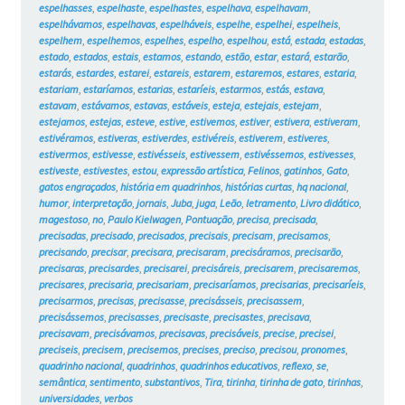
espelhasses
,
espelhaste
,
espelhastes
,
espelhava
,
espelhavam
,
espelhávamos
,
espelhavas
,
espelháveis
,
espelhe
,
espelhei
,
espelheis
,
espelhem
,
espelhemos
,
espelhes
,
espelho
,
espelhou
,
está
,
estada
,
estadas
,
estado
,
estados
,
estais
,
estamos
,
estando
,
estão
,
estar
,
estará
,
estarão
,
estarás
,
estardes
,
estarei
,
estareis
,
estarem
,
estaremos
,
estares
,
estaria
,
estariam
,
estaríamos
,
estarias
,
estaríeis
,
estarmos
,
estás
,
estava
,
estavam
,
estávamos
,
estavas
,
estáveis
,
esteja
,
estejais
,
estejam
,
estejamos
,
estejas
,
esteve
,
estive
,
estivemos
,
estiver
,
estivera
,
estiveram
,
estivéramos
,
estiveras
,
estiverdes
,
estivéreis
,
estiverem
,
estiveres
,
estivermos
,
estivesse
,
estivésseis
,
estivessem
,
estivéssemos
,
estivesses
,
estiveste
,
estivestes
,
estou
,
expressão artística
,
Felinos
,
gatinhos
,
Gato
,
gatos engraçados
,
história em quadrinhos
,
histórias curtas
,
hq nacional
,
humor
,
interpretação
,
jornais
,
Juba
,
juga
,
Leão
,
letramento
,
Livro didático
,
magestoso
,
no
,
Paulo Kielwagen
,
Pontuação
,
precisa
,
precisada
,
precisadas
,
precisado
,
precisados
,
precisais
,
precisam
,
precisamos
,
precisando
,
precisar
,
precisara
,
precisaram
,
precisáramos
,
precisarão
,
precisaras
,
precisardes
,
precisarei
,
precisáreis
,
precisarem
,
precisaremos
,
precisares
,
precisaria
,
precisariam
,
precisaríamos
,
precisarias
,
precisaríeis
,
precisarmos
,
precisas
,
precisasse
,
precisásseis
,
precisassem
,
precisássemos
,
precisasses
,
precisaste
,
precisastes
,
precisava
,
precisavam
,
precisávamos
,
precisavas
,
precisáveis
,
precise
,
precisei
,
preciseis
,
precisem
,
precisemos
,
precises
,
preciso
,
precisou
,
pronomes
,
quadrinho nacional
,
quadrinhos
,
quadrinhos educativos
,
reflexo
,
se
,
semântica
,
sentimento
,
substantivos
,
Tira
,
tirinha
,
tirinha de gato
,
tirinhas
,
universidades
,
verbos