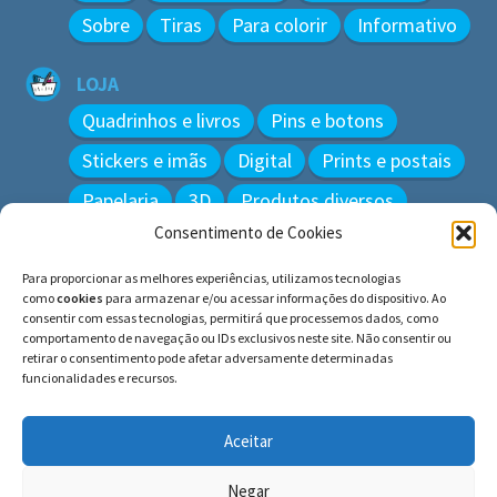
Sobre
Tiras
Para colorir
Informativo
LOJA
Quadrinhos e livros
Pins e botons
Stickers e imãs
Digital
Prints e postais
Papelaria
3D
Produtos diversos
Consentimento de Cookies
BUSCAR
Para proporcionar as melhores experiências, utilizamos tecnologias
Pesquisar
como
cookies
para armazenar e/ou acessar informações do dispositivo. Ao
por:
consentir com essas tecnologias, permitirá que processemos dados, como
comportamento de navegação ou IDs exclusivos neste site. Não consentir ou
retirar o consentimento pode afetar adversamente determinadas
funcionalidades e recursos.
© BLUE e os gatos ∙ todos os direitos reservados.
Histórias inspiradas em gatos reais. Adote e cuide dos
Aceitar
gatos!
Negar