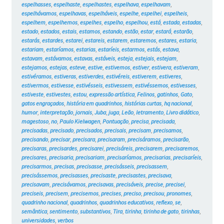
espelhasses
,
espelhaste
,
espelhastes
,
espelhava
,
espelhavam
,
espelhávamos
,
espelhavas
,
espelháveis
,
espelhe
,
espelhei
,
espelheis
,
espelhem
,
espelhemos
,
espelhes
,
espelho
,
espelhou
,
está
,
estada
,
estadas
,
estado
,
estados
,
estais
,
estamos
,
estando
,
estão
,
estar
,
estará
,
estarão
,
estarás
,
estardes
,
estarei
,
estareis
,
estarem
,
estaremos
,
estares
,
estaria
,
estariam
,
estaríamos
,
estarias
,
estaríeis
,
estarmos
,
estás
,
estava
,
estavam
,
estávamos
,
estavas
,
estáveis
,
esteja
,
estejais
,
estejam
,
estejamos
,
estejas
,
esteve
,
estive
,
estivemos
,
estiver
,
estivera
,
estiveram
,
estivéramos
,
estiveras
,
estiverdes
,
estivéreis
,
estiverem
,
estiveres
,
estivermos
,
estivesse
,
estivésseis
,
estivessem
,
estivéssemos
,
estivesses
,
estiveste
,
estivestes
,
estou
,
expressão artística
,
Felinos
,
gatinhos
,
Gato
,
gatos engraçados
,
história em quadrinhos
,
histórias curtas
,
hq nacional
,
humor
,
interpretação
,
jornais
,
Juba
,
juga
,
Leão
,
letramento
,
Livro didático
,
magestoso
,
no
,
Paulo Kielwagen
,
Pontuação
,
precisa
,
precisada
,
precisadas
,
precisado
,
precisados
,
precisais
,
precisam
,
precisamos
,
precisando
,
precisar
,
precisara
,
precisaram
,
precisáramos
,
precisarão
,
precisaras
,
precisardes
,
precisarei
,
precisáreis
,
precisarem
,
precisaremos
,
precisares
,
precisaria
,
precisariam
,
precisaríamos
,
precisarias
,
precisaríeis
,
precisarmos
,
precisas
,
precisasse
,
precisásseis
,
precisassem
,
precisássemos
,
precisasses
,
precisaste
,
precisastes
,
precisava
,
precisavam
,
precisávamos
,
precisavas
,
precisáveis
,
precise
,
precisei
,
preciseis
,
precisem
,
precisemos
,
precises
,
preciso
,
precisou
,
pronomes
,
quadrinho nacional
,
quadrinhos
,
quadrinhos educativos
,
reflexo
,
se
,
semântica
,
sentimento
,
substantivos
,
Tira
,
tirinha
,
tirinha de gato
,
tirinhas
,
universidades
,
verbos