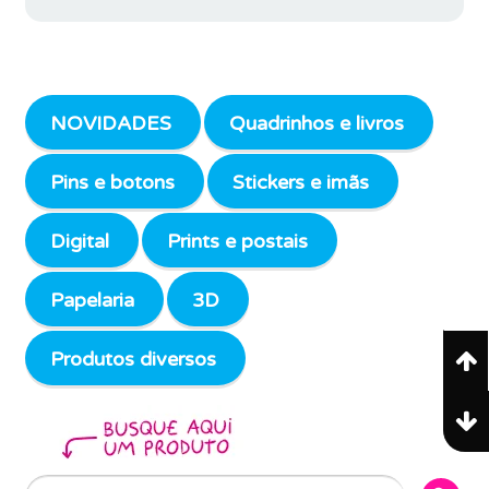
NOVIDADES
Quadrinhos e livros
Pins e botons
Stickers e imãs
Digital
Prints e postais
Papelaria
3D
Produtos diversos
Search Butto
Search