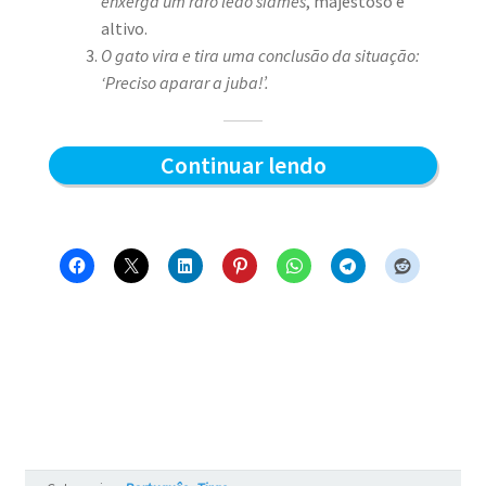
enxerga um raro leão siamês
, majestoso e
altivo.
O gato vira e tira uma conclusão da situação:
‘Preciso aparar a juba!’.
Aparando
Continuar lendo
a
juba
–
Blue
e
os
Gatos
#7