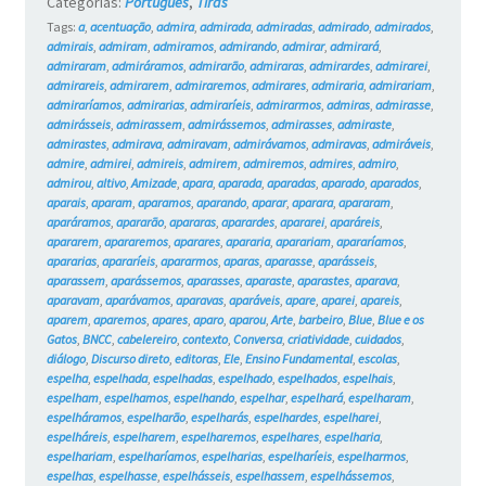
Categorias:
Português
,
Tiras
Tags:
a
,
acentuação
,
admira
,
admirada
,
admiradas
,
admirado
,
admirados
,
admirais
,
admiram
,
admiramos
,
admirando
,
admirar
,
admirará
,
admiraram
,
admiráramos
,
admirarão
,
admiraras
,
admirardes
,
admirarei
,
admirareis
,
admirarem
,
admiraremos
,
admirares
,
admiraria
,
admirariam
,
admiraríamos
,
admirarias
,
admiraríeis
,
admirarmos
,
admiras
,
admirasse
,
admirásseis
,
admirassem
,
admirássemos
,
admirasses
,
admiraste
,
admirastes
,
admirava
,
admiravam
,
admirávamos
,
admiravas
,
admiráveis
,
admire
,
admirei
,
admireis
,
admirem
,
admiremos
,
admires
,
admiro
,
admirou
,
altivo
,
Amizade
,
apara
,
aparada
,
aparadas
,
aparado
,
aparados
,
aparais
,
aparam
,
aparamos
,
aparando
,
aparar
,
aparara
,
apararam
,
aparáramos
,
apararão
,
apararas
,
aparardes
,
apararei
,
aparáreis
,
apararem
,
apararemos
,
aparares
,
apararia
,
aparariam
,
apararíamos
,
apararias
,
apararíeis
,
apararmos
,
aparas
,
aparasse
,
aparásseis
,
aparassem
,
aparássemos
,
aparasses
,
aparaste
,
aparastes
,
aparava
,
aparavam
,
aparávamos
,
aparavas
,
aparáveis
,
apare
,
aparei
,
apareis
,
aparem
,
aparemos
,
apares
,
aparo
,
aparou
,
Arte
,
barbeiro
,
Blue
,
Blue e os
Gatos
,
BNCC
,
cabelereiro
,
contexto
,
Conversa
,
criatividade
,
cuidados
,
diálogo
,
Discurso direto
,
editoras
,
Ele
,
Ensino Fundamental
,
escolas
,
espelha
,
espelhada
,
espelhadas
,
espelhado
,
espelhados
,
espelhais
,
espelham
,
espelhamos
,
espelhando
,
espelhar
,
espelhará
,
espelharam
,
espelháramos
,
espelharão
,
espelharás
,
espelhardes
,
espelharei
,
espelháreis
,
espelharem
,
espelharemos
,
espelhares
,
espelharia
,
espelhariam
,
espelharíamos
,
espelharias
,
espelharíeis
,
espelharmos
,
espelhas
,
espelhasse
,
espelhásseis
,
espelhassem
,
espelhássemos
,