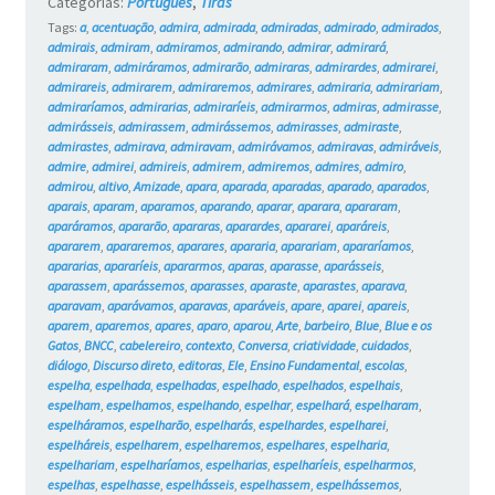
Categorias:
Português
,
Tiras
Tags:
a
,
acentuação
,
admira
,
admirada
,
admiradas
,
admirado
,
admirados
,
admirais
,
admiram
,
admiramos
,
admirando
,
admirar
,
admirará
,
admiraram
,
admiráramos
,
admirarão
,
admiraras
,
admirardes
,
admirarei
,
admirareis
,
admirarem
,
admiraremos
,
admirares
,
admiraria
,
admirariam
,
admiraríamos
,
admirarias
,
admiraríeis
,
admirarmos
,
admiras
,
admirasse
,
admirásseis
,
admirassem
,
admirássemos
,
admirasses
,
admiraste
,
admirastes
,
admirava
,
admiravam
,
admirávamos
,
admiravas
,
admiráveis
,
admire
,
admirei
,
admireis
,
admirem
,
admiremos
,
admires
,
admiro
,
admirou
,
altivo
,
Amizade
,
apara
,
aparada
,
aparadas
,
aparado
,
aparados
,
aparais
,
aparam
,
aparamos
,
aparando
,
aparar
,
aparara
,
apararam
,
aparáramos
,
apararão
,
apararas
,
aparardes
,
apararei
,
aparáreis
,
apararem
,
apararemos
,
aparares
,
apararia
,
aparariam
,
apararíamos
,
apararias
,
apararíeis
,
apararmos
,
aparas
,
aparasse
,
aparásseis
,
aparassem
,
aparássemos
,
aparasses
,
aparaste
,
aparastes
,
aparava
,
aparavam
,
aparávamos
,
aparavas
,
aparáveis
,
apare
,
aparei
,
apareis
,
aparem
,
aparemos
,
apares
,
aparo
,
aparou
,
Arte
,
barbeiro
,
Blue
,
Blue e os
Gatos
,
BNCC
,
cabelereiro
,
contexto
,
Conversa
,
criatividade
,
cuidados
,
diálogo
,
Discurso direto
,
editoras
,
Ele
,
Ensino Fundamental
,
escolas
,
espelha
,
espelhada
,
espelhadas
,
espelhado
,
espelhados
,
espelhais
,
espelham
,
espelhamos
,
espelhando
,
espelhar
,
espelhará
,
espelharam
,
espelháramos
,
espelharão
,
espelharás
,
espelhardes
,
espelharei
,
espelháreis
,
espelharem
,
espelharemos
,
espelhares
,
espelharia
,
espelhariam
,
espelharíamos
,
espelharias
,
espelharíeis
,
espelharmos
,
espelhas
,
espelhasse
,
espelhásseis
,
espelhassem
,
espelhássemos
,