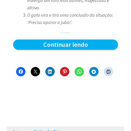
enxerga um raro leão siamês
, majestoso e
altivo.
O gato vira e tira uma conclusão da situação:
‘Preciso aparar a juba!’.
Aparando
Continuar lendo
a
juba
–
Blue
e
os
Gatos
#7