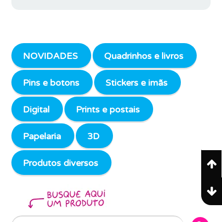
NOVIDADES
Quadrinhos e livros
Pins e botons
Stickers e imãs
Digital
Prints e postais
Papelaria
3D
Produtos diversos
Search Butto
Search