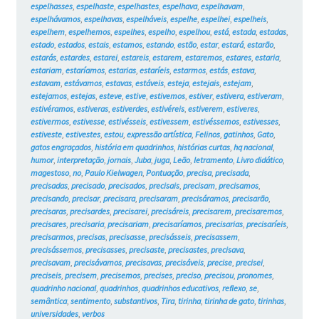
espelhasses
,
espelhaste
,
espelhastes
,
espelhava
,
espelhavam
,
espelhávamos
,
espelhavas
,
espelháveis
,
espelhe
,
espelhei
,
espelheis
,
espelhem
,
espelhemos
,
espelhes
,
espelho
,
espelhou
,
está
,
estada
,
estadas
,
estado
,
estados
,
estais
,
estamos
,
estando
,
estão
,
estar
,
estará
,
estarão
,
estarás
,
estardes
,
estarei
,
estareis
,
estarem
,
estaremos
,
estares
,
estaria
,
estariam
,
estaríamos
,
estarias
,
estaríeis
,
estarmos
,
estás
,
estava
,
estavam
,
estávamos
,
estavas
,
estáveis
,
esteja
,
estejais
,
estejam
,
estejamos
,
estejas
,
esteve
,
estive
,
estivemos
,
estiver
,
estivera
,
estiveram
,
estivéramos
,
estiveras
,
estiverdes
,
estivéreis
,
estiverem
,
estiveres
,
estivermos
,
estivesse
,
estivésseis
,
estivessem
,
estivéssemos
,
estivesses
,
estiveste
,
estivestes
,
estou
,
expressão artística
,
Felinos
,
gatinhos
,
Gato
,
gatos engraçados
,
história em quadrinhos
,
histórias curtas
,
hq nacional
,
humor
,
interpretação
,
jornais
,
Juba
,
juga
,
Leão
,
letramento
,
Livro didático
,
magestoso
,
no
,
Paulo Kielwagen
,
Pontuação
,
precisa
,
precisada
,
precisadas
,
precisado
,
precisados
,
precisais
,
precisam
,
precisamos
,
precisando
,
precisar
,
precisara
,
precisaram
,
precisáramos
,
precisarão
,
precisaras
,
precisardes
,
precisarei
,
precisáreis
,
precisarem
,
precisaremos
,
precisares
,
precisaria
,
precisariam
,
precisaríamos
,
precisarias
,
precisaríeis
,
precisarmos
,
precisas
,
precisasse
,
precisásseis
,
precisassem
,
precisássemos
,
precisasses
,
precisaste
,
precisastes
,
precisava
,
precisavam
,
precisávamos
,
precisavas
,
precisáveis
,
precise
,
precisei
,
preciseis
,
precisem
,
precisemos
,
precises
,
preciso
,
precisou
,
pronomes
,
quadrinho nacional
,
quadrinhos
,
quadrinhos educativos
,
reflexo
,
se
,
semântica
,
sentimento
,
substantivos
,
Tira
,
tirinha
,
tirinha de gato
,
tirinhas
,
universidades
,
verbos