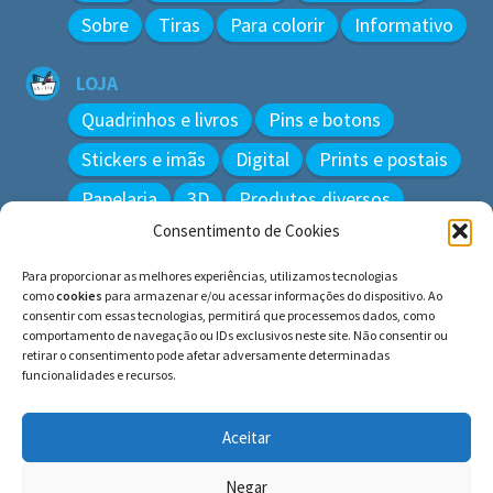
Sobre
Tiras
Para colorir
Informativo
LOJA
Quadrinhos e livros
Pins e botons
Stickers e imãs
Digital
Prints e postais
Papelaria
3D
Produtos diversos
Consentimento de Cookies
BUSCAR
Para proporcionar as melhores experiências, utilizamos tecnologias
Pesquisar
como
cookies
para armazenar e/ou acessar informações do dispositivo. Ao
por:
consentir com essas tecnologias, permitirá que processemos dados, como
comportamento de navegação ou IDs exclusivos neste site. Não consentir ou
retirar o consentimento pode afetar adversamente determinadas
funcionalidades e recursos.
© BLUE e os gatos ∙ todos os direitos reservados.
Histórias inspiradas em gatos reais. Adote e cuide dos
Aceitar
gatos!
Negar