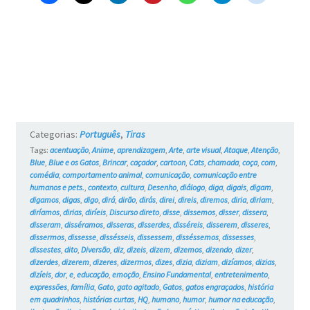
–
Blue
e
os
Gatos
#3
Categorias:
Português
,
Tiras
Tags:
acentuação
,
Anime
,
aprendizagem
,
Arte
,
arte visual
,
Ataque
,
Atenção
,
Blue
,
Blue e os Gatos
,
Brincar
,
caçador
,
cartoon
,
Cats
,
chamada
,
coça
,
com
,
comédia
,
comportamento animal
,
comunicação
,
comunicação entre
humanos e pets.
,
contexto
,
cultura
,
Desenho
,
diálogo
,
diga
,
digais
,
digam
,
digamos
,
digas
,
digo
,
dirá
,
dirão
,
dirás
,
direi
,
direis
,
diremos
,
diria
,
diriam
,
diríamos
,
dirias
,
diríeis
,
Discurso direto
,
disse
,
dissemos
,
disser
,
dissera
,
disseram
,
disséramos
,
disseras
,
disserdes
,
disséreis
,
disserem
,
disseres
,
dissermos
,
dissesse
,
dissésseis
,
dissessem
,
disséssemos
,
dissesses
,
dissestes
,
dito
,
Diversão
,
diz
,
dizeis
,
dizem
,
dizemos
,
dizendo
,
dizer
,
dizerdes
,
dizerem
,
dizeres
,
dizermos
,
dizes
,
dizia
,
diziam
,
dizíamos
,
dizias
,
dizíeis
,
dor
,
e
,
educação
,
emoção
,
Ensino Fundamental
,
entretenimento
,
expressões
,
família
,
Gato
,
gato agitado
,
Gatos
,
gatos engraçados
,
história
em quadrinhos
,
histórias curtas
,
HQ
,
humano
,
humor
,
humor na educação
,