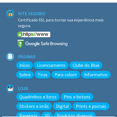
SITE SEGURO
Certificado SSL para tornar sua experiência mais
segura.
PÁGINAS
Início
Licenciamento
Clube do Blue
Sobre
Tiras
Para colorir
Informativo
LOJA
Quadrinhos e livros
Pins e botons
Stickers e imãs
Digital
Prints e postais
Papelaria
3D
Produtos diversos