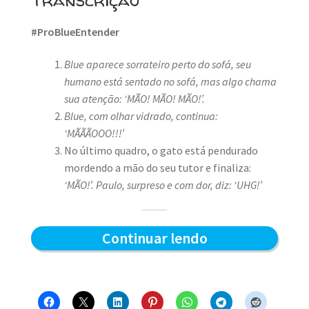
#ProBlueEntender
Blue aparece sorrateiro perto do sofá, seu
humano está sentado no sofá, mas algo chama
sua atenção: ‘MÃO!
MÃO!
MÃO!’.
Blue, com olhar vidrado, continua:
‘MÃÃÃOOO!!!’
No último quadro, o gato está pendurado
mordendo a mão do seu tutor e finaliza:
‘MÃO!’.
Paulo, surpreso e com dor, diz: ‘UHG!’
Caçador
Continuar lendo
de
mãos