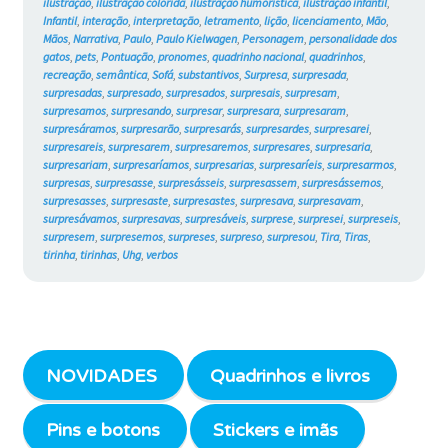
ilustração
,
ilustração colorida
,
ilustração humorística
,
ilustração infantil
,
Infantil
,
interação
,
interpretação
,
letramento
,
lição
,
licenciamento
,
Mão
,
Mãos
,
Narrativa
,
Paulo
,
Paulo Kielwagen
,
Personagem
,
personalidade dos
gatos
,
pets
,
Pontuação
,
pronomes
,
quadrinho nacional
,
quadrinhos
,
recreação
,
semântica
,
Sofá
,
substantivos
,
Surpresa
,
surpresada
,
surpresadas
,
surpresado
,
surpresados
,
surpresais
,
surpresam
,
surpresamos
,
surpresando
,
surpresar
,
surpresara
,
surpresaram
,
surpresáramos
,
surpresarão
,
surpresarás
,
surpresardes
,
surpresarei
,
surpresareis
,
surpresarem
,
surpresaremos
,
surpresares
,
surpresaria
,
surpresariam
,
surpresaríamos
,
surpresarias
,
surpresaríeis
,
surpresarmos
,
surpresas
,
surpresasse
,
surpresásseis
,
surpresassem
,
surpresássemos
,
surpresasses
,
surpresaste
,
surpresastes
,
surpresava
,
surpresavam
,
surpresávamos
,
surpresavas
,
surpresáveis
,
surprese
,
surpresei
,
surpreseis
,
surpresem
,
surpresemos
,
surpreses
,
surpreso
,
surpresou
,
Tira
,
Tiras
,
tirinha
,
tirinhas
,
Uhg
,
verbos
NOVIDADES
Quadrinhos e livros
Pins e botons
Stickers e imãs