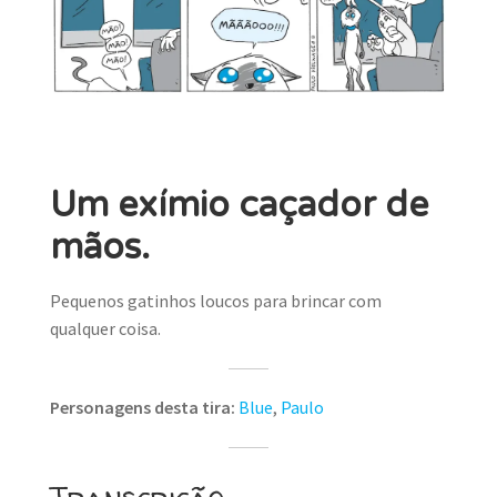
MINHA CONTA
CARRINHO
Search Button
Search
for:
Um exímio caçador de
mãos.
Pequenos gatinhos loucos para brincar com
qualquer coisa.
Personagens desta tira:
Blue
,
Paulo
Transcrição