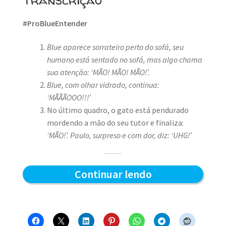
#ProBlueEntender
Blue aparece sorrateiro perto do sofá, seu
humano está sentado no sofá, mas algo chama
sua atenção: ‘MÃO!
MÃO!
MÃO!’.
Blue, com olhar vidrado, continua:
‘MÃÃÃOOO!!!’
No último quadro, o gato está pendurado
mordendo a mão do seu tutor e finaliza:
‘MÃO!’.
Paulo, surpreso e com dor, diz: ‘UHG!’
Caçador
Continuar lendo
de
mãos