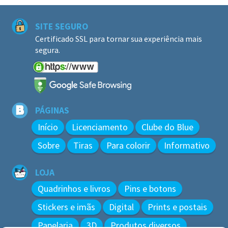
SITE SEGURO
Certificado SSL para tornar sua experiência mais
segura.
PÁGINAS
Início
Licenciamento
Clube do Blue
Sobre
Tiras
Para colorir
Informativo
LOJA
Quadrinhos e livros
Pins e botons
Stickers e imãs
Digital
Prints e postais
Papelaria
3D
Produtos diversos