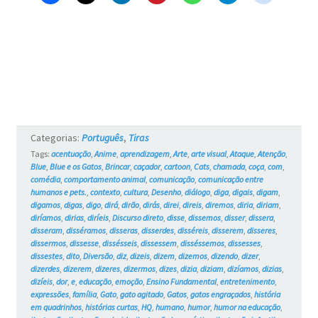
–
Blue
e
os
Gatos
#3
Categorias:
Português
,
Tiras
Tags:
acentuação
,
Anime
,
aprendizagem
,
Arte
,
arte visual
,
Ataque
,
Atenção
,
Blue
,
Blue e os Gatos
,
Brincar
,
caçador
,
cartoon
,
Cats
,
chamada
,
coça
,
com
,
comédia
,
comportamento animal
,
comunicação
,
comunicação entre
humanos e pets.
,
contexto
,
cultura
,
Desenho
,
diálogo
,
diga
,
digais
,
digam
,
digamos
,
digas
,
digo
,
dirá
,
dirão
,
dirás
,
direi
,
direis
,
diremos
,
diria
,
diriam
,
diríamos
,
dirias
,
diríeis
,
Discurso direto
,
disse
,
dissemos
,
disser
,
dissera
,
disseram
,
disséramos
,
disseras
,
disserdes
,
disséreis
,
disserem
,
disseres
,
dissermos
,
dissesse
,
dissésseis
,
dissessem
,
disséssemos
,
dissesses
,
dissestes
,
dito
,
Diversão
,
diz
,
dizeis
,
dizem
,
dizemos
,
dizendo
,
dizer
,
dizerdes
,
dizerem
,
dizeres
,
dizermos
,
dizes
,
dizia
,
diziam
,
dizíamos
,
dizias
,
dizíeis
,
dor
,
e
,
educação
,
emoção
,
Ensino Fundamental
,
entretenimento
,
expressões
,
família
,
Gato
,
gato agitado
,
Gatos
,
gatos engraçados
,
história
em quadrinhos
,
histórias curtas
,
HQ
,
humano
,
humor
,
humor na educação
,