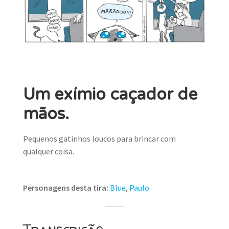
MINHA CONTA
CARRINHO
Search Button
Search
for:
Um exímio caçador de
mãos.
Pequenos gatinhos loucos para brincar com
qualquer coisa.
Personagens desta tira:
Blue
,
Paulo
Transcrição