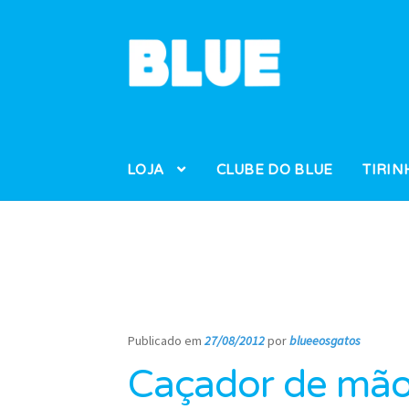
Pular
Pular
para
para
navegação
o
conteúdo
LOJA
CLUBE DO BLUE
TIRIN
Publicado em
27/08/2012
por
blueeosgatos
—
Caçador de mãos