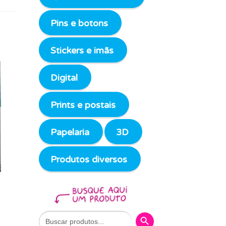
Pins e botons
Stickers e imãs
Digital
Prints e postais
Papelaria
3D
Produtos diversos
Search Button
Search
for: