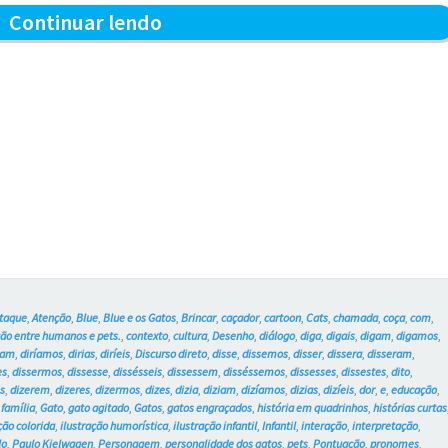
Caçador
Continuar lendo
de
mãos
–
Blue
e
os
Gatos
#3
taque
,
Atenção
,
Blue
,
Blue e os Gatos
,
Brincar
,
caçador
,
cartoon
,
Cats
,
chamada
,
coça
,
com
,
ão entre humanos e pets.
,
contexto
,
cultura
,
Desenho
,
diálogo
,
diga
,
digais
,
digam
,
digamos
,
iam
,
diríamos
,
dirias
,
diríeis
,
Discurso direto
,
disse
,
dissemos
,
disser
,
dissera
,
disseram
,
es
,
dissermos
,
dissesse
,
dissésseis
,
dissessem
,
disséssemos
,
dissesses
,
dissestes
,
dito
,
s
,
dizerem
,
dizeres
,
dizermos
,
dizes
,
dizia
,
diziam
,
dizíamos
,
dizias
,
dizíeis
,
dor
,
e
,
educação
,
,
família
,
Gato
,
gato agitado
,
Gatos
,
gatos engraçados
,
história em quadrinhos
,
histórias curtas
ção colorida
,
ilustração humorística
,
ilustração infantil
,
Infantil
,
interação
,
interpretação
,
lo
,
Paulo Kielwagen
,
Personagem
,
personalidade dos gatos
,
pets
,
Pontuação
,
pronomes
,