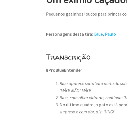
Um exímio caçado
Pequenos gatinhos loucos para brincar co
Personagens desta tira:
Blue
,
Paulo
Transcrição
#ProBlueEntender
Blue aparece sorrateiro perto do so
‘MÃO!
MÃO!
MÃO!’.
Blue, com olhar vidrado, continua: 
No último quadro, o gato está pen
surpreso e com dor, diz: ‘UHG!’