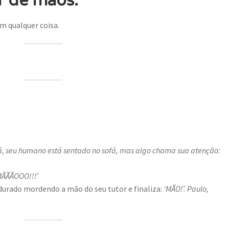
r de mãos.
m qualquer coisa.
fá, seu humano está sentado no sofá, mas algo chama sua atenção:
‘MÃÃÃOOO!!!’
durado mordendo a mão do seu tutor e finaliza:
‘MÃO!’.
Paulo,