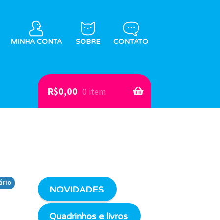
MINHA CONTA
SOBRE
CONTATO
R$
0,00
0 item
ário
NOVIDADES
Quadrinhos e livros