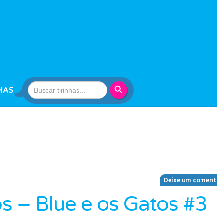
Search Button
Search
HAS
for:
Deixe um coment
 – Blue e os Gatos #3