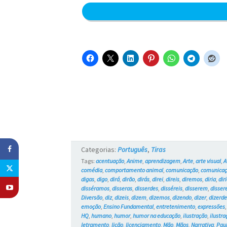
Categorias:
Português
,
Tiras
Tags:
acentuação
,
Anime
,
aprendizagem
,
Arte
,
arte visual
,
A
comédia
,
comportamento animal
,
comunicação
,
comunicaç
digas
,
digo
,
dirá
,
dirão
,
dirás
,
direi
,
direis
,
diremos
,
diria
,
dir
disséramos
,
disseras
,
disserdes
,
disséreis
,
disserem
,
disser
Diversão
,
diz
,
dizeis
,
dizem
,
dizemos
,
dizendo
,
dizer
,
dizerde
emoção
,
Ensino Fundamental
,
entretenimento
,
expressões
HQ
,
humano
,
humor
,
humor na educação
,
ilustração
,
ilustra
letramento
,
lição
,
licenciamento
,
Mão
,
Mãos
,
Narrativa
,
Pau