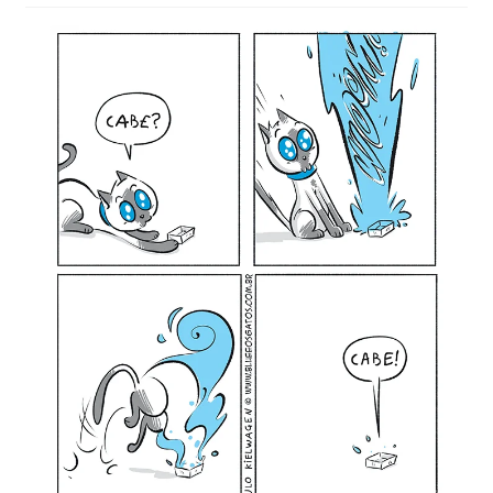
MINHA CONTA
CARRINHO
Search Button
Search
for: