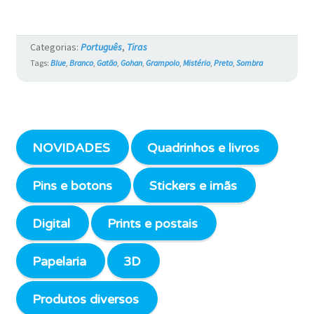
Categorias:
Português
,
Tiras
Tags:
Blue
,
Branco
,
Gatão
,
Gohan
,
Grampolo
,
Mistério
,
Preto
,
Sombra
NOVIDADES
Quadrinhos e livros
Pins e botons
Stickers e imãs
Digital
Prints e postais
Papelaria
3D
Produtos diversos