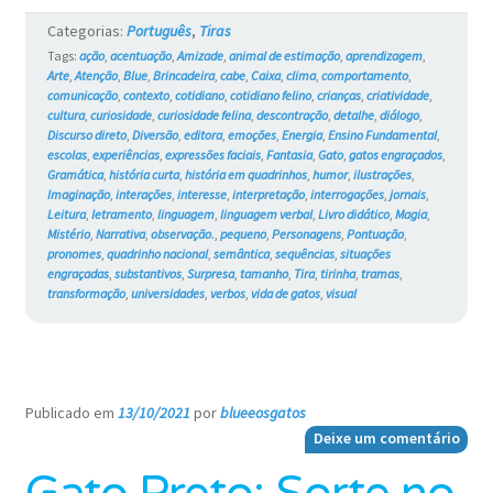
e
Categorias:
Português
,
Tiras
os
Tags:
ação
,
acentuação
,
Amizade
,
animal de estimação
,
aprendizagem
,
Arte
,
Atenção
,
Blue
,
Brincadeira
,
cabe
,
Caixa
,
clima
,
comportamento
,
Gatos
comunicação
,
contexto
,
cotidiano
,
cotidiano felino
,
crianças
,
criatividade
,
cultura
,
curiosidade
,
curiosidade felina
,
descontração
,
detalhe
,
diálogo
,
#750
Discurso direto
,
Diversão
,
editora
,
emoções
,
Energia
,
Ensino Fundamental
,
escolas
,
experiências
,
expressões faciais
,
Fantasia
,
Gato
,
gatos engraçados
,
Gramática
,
história curta
,
história em quadrinhos
,
humor
,
ilustrações
,
Imaginação
,
interações
,
interesse
,
interpretação
,
interrogações
,
jornais
,
Leitura
,
letramento
,
linguagem
,
linguagem verbal
,
Livro didático
,
Magia
,
Mistério
,
Narrativa
,
observação.
,
pequeno
,
Personagens
,
Pontuação
,
pronomes
,
quadrinho nacional
,
semântica
,
sequências
,
situações
engraçadas
,
substantivos
,
Surpresa
,
tamanho
,
Tira
,
tirinha
,
tramas
,
transformação
,
universidades
,
verbos
,
vida de gatos
,
visual
Publicado em
13/10/2021
por
blueeosgatos
—
Deixe um comentário