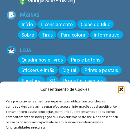
PÁGINAS
Início
Licenciamento
Clube do Blue
Sobre
Tiras
Para colorir
Informativo
LOJA
Quadrinhos e livros
Pins e botons
Stickers e imãs
Digital
Prints e postais
Papelaria
3D
Produtos diversos
Consentimento de Cookies
BUSCAR
Para proporcionar as melhores experiências, utilizamos tecnologias
Pesquisar
como
cookies
para armazenar e/ou acessar informações do dispositivo. Ao
por:
consentir com essas tecnologias, permitirá que processemos dados, como
comportamento de navegação ou IDs exclusivos neste site. Não consentir ou
retirar o consentimento pode afetar adversamente determinadas
funcionalidades e recursos.