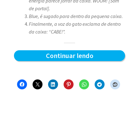
energia parece jorrar da caixa.
WOOM! [Som
de portal].
Blue, é sugado para dentro da pequena caixa.
Finalmente, a voz do gato exclama de dentro
da caixa: “CABE!”.
A
Continuar lendo
questão
do
tamanho
da
caixa
–
Blue