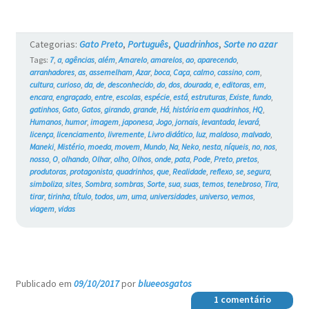
Categorias:
Gato Preto
,
Português
,
Quadrinhos
,
Sorte no azar
Tags:
7
,
a
,
agências
,
além
,
Amarelo
,
amarelos
,
ao
,
aparecendo
,
arranhadores
,
as
,
assemelham
,
Azar
,
boca
,
Caça
,
calmo
,
cassino
,
com
,
cultura
,
curioso
,
da
,
de
,
desconhecido
,
do
,
dos
,
dourada
,
e
,
editoras
,
em
,
encara
,
engraçado
,
entre
,
escolas
,
espécie
,
está
,
estruturas
,
Existe
,
fundo
,
gatinhos
,
Gato
,
Gatos
,
girando
,
grande
,
Há
,
história em quadrinhos
,
HQ
,
Humanos
,
humor
,
imagem
,
japonesa
,
Jogo
,
jornais
,
levantada
,
levará
,
licença
,
licenciamento
,
livremente
,
Livro didático
,
luz
,
maldoso
,
malvado
,
Maneki
,
Mistério
,
moeda
,
movem
,
Mundo
,
Na
,
Neko
,
nesta
,
níqueis
,
no
,
nos
,
nosso
,
O
,
olhando
,
Olhar
,
olho
,
Olhos
,
onde
,
pata
,
Pode
,
Preto
,
pretos
,
produtoras
,
protagonista
,
quadrinhos
,
que
,
Realidade
,
reflexo
,
se
,
segura
,
simboliza
,
sites
,
Sombra
,
sombras
,
Sorte
,
sua
,
suas
,
temos
,
tenebroso
,
Tira
,
tirar
,
tirinha
,
título
,
todos
,
um
,
uma
,
universidades
,
universo
,
vemos
,
viagem
,
vidas
Publicado em
09/10/2017
por
blueeosgatos
—
1 comentário