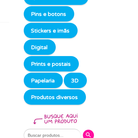
Pins e botons
Stickers e imãs
Digital
Prints e postais
Papelaria
3D
Produtos diversos
Search Button
Search
for: