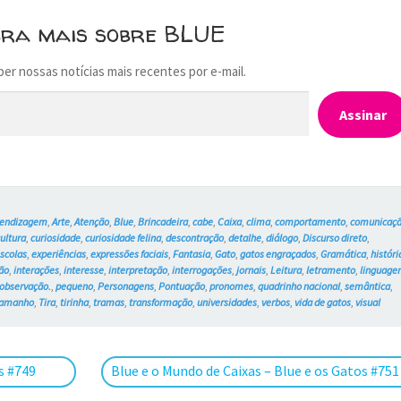
bra mais sobre BLUE
ber nossas notícias mais recentes por e-mail.
Assinar
rendizagem
,
Arte
,
Atenção
,
Blue
,
Brincadeira
,
cabe
,
Caixa
,
clima
,
comportamento
,
comunicaç
ultura
,
curiosidade
,
curiosidade felina
,
descontração
,
detalhe
,
diálogo
,
Discurso direto
,
scolas
,
experiências
,
expressões faciais
,
Fantasia
,
Gato
,
gatos engraçados
,
Gramática
,
históri
ão
,
interações
,
interesse
,
interpretação
,
interrogações
,
jornais
,
Leitura
,
letramento
,
linguag
observação.
,
pequeno
,
Personagens
,
Pontuação
,
pronomes
,
quadrinho nacional
,
semântica
,
tamanho
,
Tira
,
tirinha
,
tramas
,
transformação
,
universidades
,
verbos
,
vida de gatos
,
visual
Próximo
s #749
Blue e o Mundo de Caixas – Blue e os Gatos #751
post: