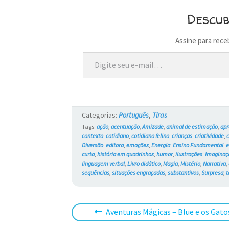
Descu
Assine para rece
Digite seu e-mail…
Categorias:
Português
,
Tiras
Tags:
ação
,
acentuação
,
Amizade
,
animal de estimação
,
ap
contexto
,
cotidiano
,
cotidiano felino
,
crianças
,
criatividade
,
c
Diversão
,
editora
,
emoções
,
Energia
,
Ensino Fundamental
,
e
curta
,
história em quadrinhos
,
humor
,
ilustrações
,
Imaginaç
linguagem verbal
,
Livro didático
,
Magia
,
Mistério
,
Narrativa
,
sequências
,
situações engraçadas
,
substantivos
,
Surpresa
,
Navegação
Post
Aventuras Mágicas – Blue e os Gato
anterior: