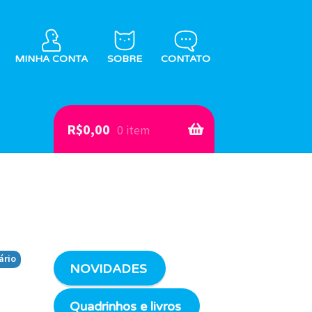
MINHA CONTA
SOBRE
CONTATO
R$
0,00
0 item
ário
NOVIDADES
Quadrinhos e livros