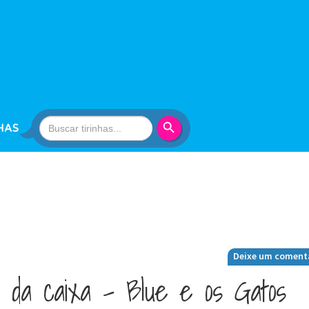
Search Button
Search
HAS
for:
Deixe um coment
 da caixa – Blue e os Gatos