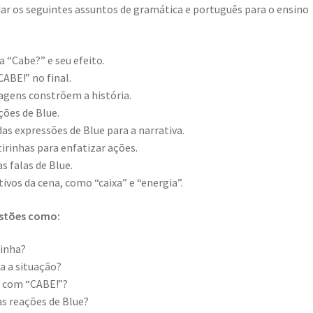
r os seguintes assuntos de gramática e português para o ensino
 “Cabe?” e seu efeito.
ABE!” no final.
agens constrõem a história.
ções de Blue.
as expressões de Blue para a narrativa.
tirinhas para enfatizar ações.
s falas de Blue.
ivos da cena, como “caixa” e “energia”.
estões como:
rinha?
a a situação?
r com “CABE!”?
s reações de Blue?