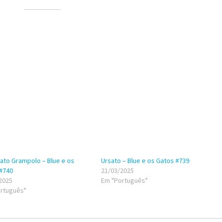
ato Grampolo – Blue e os
Ursato – Blue e os Gatos #739
#740
21/03/2025
2025
Em "Português"
rtuguês"