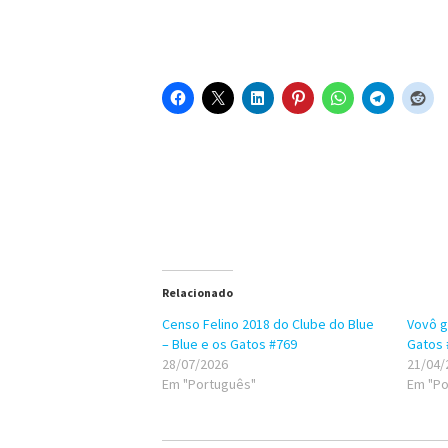
Relacionado
Censo Felino 2018 do Clube do Blue
Vovô g
– Blue e os Gatos #769
Gatos 
28/07/2026
21/04/
Em "Português"
Em "Po