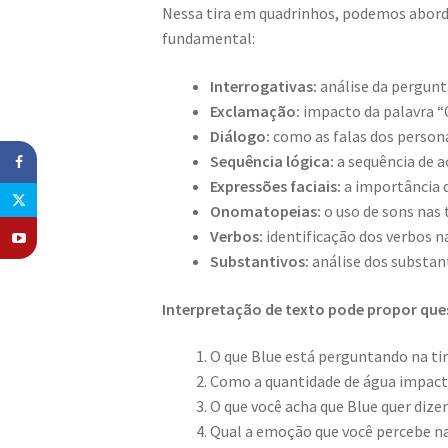
Nessa tira em quadrinhos, podemos aborda
fundamental:
Interrogativas:
análise da pergunta
Exclamação:
impacto da palavra “C
Diálogo:
como as falas dos person
Sequência lógica:
a sequência de a
Expressões faciais:
a importância d
Onomatopeias:
o uso de sons nas 
Verbos:
identificação dos verbos na
Substantivos:
análise dos substant
Interpretação de texto pode propor qu
O que Blue está perguntando na ti
Como a quantidade de água impact
O que você acha que Blue quer dize
Qual a emoção que você percebe na